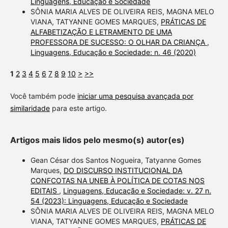
Linguagens, Educação e Sociedade
SÔNIA MARIA ALVES DE OLIVEIRA REIS, MAGNA MELO
VIANA, TATYANNE GOMES MARQUES,
PRÁTICAS DE
ALFABETIZAÇÃO E LETRAMENTO DE UMA
PROFESSORA DE SUCESSO: O OLHAR DA CRIANÇA
,
Linguagens, Educação e Sociedade: n. 46 (2020)
1
2
3
4
5
6
7
8
9
10
>
>>
Você também pode
iniciar uma pesquisa avançada por
similaridade
para este artigo.
Artigos mais lidos pelo mesmo(s) autor(es)
Gean César dos Santos Nogueira, Tatyanne Gomes
Marques,
DO DISCURSO INSTITUCIONAL DA
CONFCOTAS NA UNEB À POLÍTICA DE COTAS NOS
EDITAIS
,
Linguagens, Educação e Sociedade: v. 27 n.
54 (2023): Linguagens, Educação e Sociedade
SÔNIA MARIA ALVES DE OLIVEIRA REIS, MAGNA MELO
VIANA, TATYANNE GOMES MARQUES,
PRÁTICAS DE