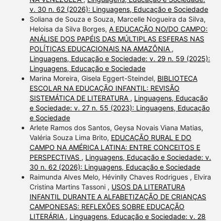
v. 30 n. 62 (2026): Linguagens, Educação e Sociedade
Soliana de Souza e Souza, Marcelle Nogueira da Silva,
Heloisa da Silva Borges,
A EDUCAÇÃO NO/DO CAMPO:
ANÁLISE DOS PAPÉIS DAS MÚLTIPLAS ESFERAS NAS
POLÍTICAS EDUCACIONAIS NA AMAZÔNIA
,
Linguagens, Educação e Sociedade: v. 29 n. 59 (2025):
Linguagens, Educação e Sociedade
Marina Moreira, Gisela Eggert-Steindel,
BIBLIOTECA
ESCOLAR NA EDUCAÇÃO INFANTIL: REVISÃO
SISTEMÁTICA DE LITERATURA
,
Linguagens, Educação
e Sociedade: v. 27 n. 55 (2023): Linguagens, Educação
e Sociedade
Arlete Ramos dos Santos, Geysa Novais Viana Matias,
Valéria Souza Lima Brito,
EDUCAÇÃO RURAL E DO
CAMPO NA AMÉRICA LATINA: ENTRE CONCEITOS E
PERSPECTIVAS
,
Linguagens, Educação e Sociedade: v.
30 n. 62 (2026): Linguagens, Educação e Sociedade
Raimunda Alves Melo, Hévinlly Chaves Rodrigues , Elvira
Cristina Martins Tassoni ,
USOS DA LITERATURA
INFANTIL DURANTE A ALFABETIZAÇÃO DE CRIANÇAS
CAMPONESAS: REFLEXÕES SOBRE EDUCAÇÃO
LITERÁRIA
,
Linguagens, Educação e Sociedade: v. 28