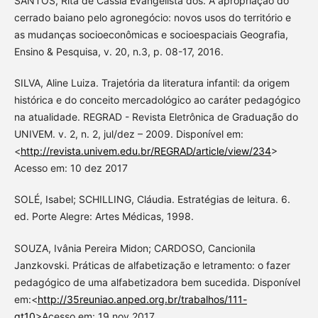
SANTOS, Rita de Cássia Evangelista dos. A apropriação do
cerrado baiano pelo agronegócio: novos usos do território e
as mudanças socioeconômicas e socioespaciais Geografia,
Ensino & Pesquisa, v. 20, n.3, p. 08-17, 2016.
SILVA, Aline Luiza. Trajetória da literatura infantil: da origem
histórica e do conceito mercadológico ao caráter pedagógico
na atualidade. REGRAD - Revista Eletrônica de Graduação do
UNIVEM. v. 2, n. 2, jul/dez – 2009. Disponível em:
<
http://revista.univem.edu.br/REGRAD/article/view/234
>
Acesso em: 10 dez 2017
SOLÉ, Isabel; SCHILLING, Cláudia. Estratégias de leitura. 6.
ed. Porte Alegre: Artes Médicas, 1998.
SOUZA, Ivânia Pereira Midon; CARDOSO, Cancionila
Janzkovski. Práticas de alfabetização e letramento: o fazer
pedagógico de uma alfabetizadora bem sucedida. Disponível
em:<
http://35reuniao.anped.org.br/trabalhos/111-
gt10
>Acesso em: 19 nov 2017.