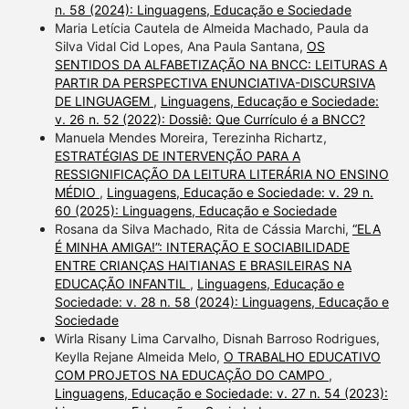
n. 58 (2024): Linguagens, Educação e Sociedade
Maria Letícia Cautela de Almeida Machado, Paula da
Silva Vidal Cid Lopes, Ana Paula Santana,
OS
SENTIDOS DA ALFABETIZAÇÃO NA BNCC: LEITURAS A
PARTIR DA PERSPECTIVA ENUNCIATIVA-DISCURSIVA
DE LINGUAGEM
,
Linguagens, Educação e Sociedade:
v. 26 n. 52 (2022): Dossiê: Que Currículo é a BNCC?
Manuela Mendes Moreira, Terezinha Richartz,
ESTRATÉGIAS DE INTERVENÇÃO PARA A
RESSIGNIFICAÇÃO DA LEITURA LITERÁRIA NO ENSINO
MÉDIO
,
Linguagens, Educação e Sociedade: v. 29 n.
60 (2025): Linguagens, Educação e Sociedade
Rosana da Silva Machado, Rita de Cássia Marchi,
“ELA
É MINHA AMIGA!”: INTERAÇÃO E SOCIABILIDADE
ENTRE CRIANÇAS HAITIANAS E BRASILEIRAS NA
EDUCAÇÃO INFANTIL
,
Linguagens, Educação e
Sociedade: v. 28 n. 58 (2024): Linguagens, Educação e
Sociedade
Wirla Risany Lima Carvalho, Disnah Barroso Rodrigues,
Keylla Rejane Almeida Melo,
O TRABALHO EDUCATIVO
COM PROJETOS NA EDUCAÇÃO DO CAMPO
,
Linguagens, Educação e Sociedade: v. 27 n. 54 (2023):