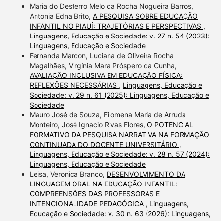
Maria do Desterro Melo da Rocha Nogueira Barros,
Antonia Edna Brito,
A PESQUISA SOBRE EDUCAÇÃO
INFANTIL NO PIAUÍ: TRAJETÓRIAS E PERSPECTIVAS
,
Linguagens, Educação e Sociedade: v. 27 n. 54 (2023):
Linguagens, Educação e Sociedade
Fernanda Marcon, Luciana de Oliveira Rocha
Magalhães, Virgínia Mara Próspero da Cunha,
AVALIAÇÃO INCLUSIVA EM EDUCAÇÃO FÍSICA:
REFLEXÕES NECESSÁRIAS
,
Linguagens, Educação e
Sociedade: v. 29 n. 61 (2025): Linguagens, Educação e
Sociedade
Mauro José de Souza, Filomena Maria de Arruda
Monteiro, José Ignacio Rivas Flores,
O POTENCIAL
FORMATIVO DA PESQUISA NARRATIVA NA FORMAÇÃO
CONTINUADA DO DOCENTE UNIVERSITÁRIO
,
Linguagens, Educação e Sociedade: v. 28 n. 57 (2024):
Linguagens, Educação e Sociedade
Leisa, Veronica Branco,
DESENVOLVIMENTO DA
LINGUAGEM ORAL NA EDUCAÇÃO INFANTIL:
COMPREENSÕES DAS PROFESSORAS E
INTENCIONALIDADE PEDAGÓGICA
,
Linguagens,
Educação e Sociedade: v. 30 n. 63 (2026): Linguagens,