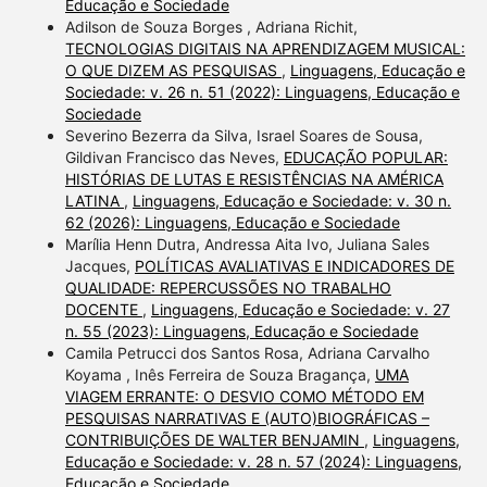
Educação e Sociedade
Adilson de Souza Borges , Adriana Richit,
TECNOLOGIAS DIGITAIS NA APRENDIZAGEM MUSICAL:
O QUE DIZEM AS PESQUISAS
,
Linguagens, Educação e
Sociedade: v. 26 n. 51 (2022): Linguagens, Educação e
Sociedade
Severino Bezerra da Silva, Israel Soares de Sousa,
Gildivan Francisco das Neves,
EDUCAÇÃO POPULAR:
HISTÓRIAS DE LUTAS E RESISTÊNCIAS NA AMÉRICA
LATINA
,
Linguagens, Educação e Sociedade: v. 30 n.
62 (2026): Linguagens, Educação e Sociedade
Marília Henn Dutra, Andressa Aita Ivo, Juliana Sales
Jacques,
POLÍTICAS AVALIATIVAS E INDICADORES DE
QUALIDADE: REPERCUSSÕES NO TRABALHO
DOCENTE
,
Linguagens, Educação e Sociedade: v. 27
n. 55 (2023): Linguagens, Educação e Sociedade
Camila Petrucci dos Santos Rosa, Adriana Carvalho
Koyama , Inês Ferreira de Souza Bragança,
UMA
VIAGEM ERRANTE: O DESVIO COMO MÉTODO EM
PESQUISAS NARRATIVAS E (AUTO)BIOGRÁFICAS –
CONTRIBUIÇÕES DE WALTER BENJAMIN
,
Linguagens,
Educação e Sociedade: v. 28 n. 57 (2024): Linguagens,
Educação e Sociedade