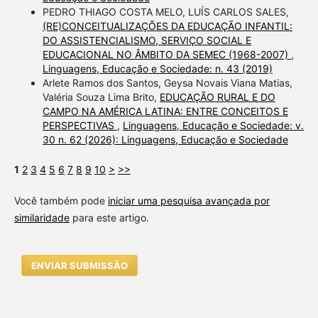
PEDRO THIAGO COSTA MELO, LUÍS CARLOS SALES,
(RE)CONCEITUALIZAÇÕES DA EDUCAÇÃO INFANTIL:
DO ASSISTENCIALISMO, SERVIÇO SOCIAL E
EDUCACIONAL NO ÂMBITO DA SEMEC (1968-2007)
,
Linguagens, Educação e Sociedade: n. 43 (2019)
Arlete Ramos dos Santos, Geysa Novais Viana Matias,
Valéria Souza Lima Brito,
EDUCAÇÃO RURAL E DO
CAMPO NA AMÉRICA LATINA: ENTRE CONCEITOS E
PERSPECTIVAS
,
Linguagens, Educação e Sociedade: v.
30 n. 62 (2026): Linguagens, Educação e Sociedade
1
2
3
4
5
6
7
8
9
10
>
>>
Você também pode
iniciar uma pesquisa avançada por
similaridade
para este artigo.
ENVIAR SUBMISSÃO