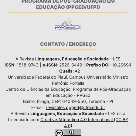
PROGRAMA DE PÓS-GRADUAÇÃO EM
EDUCAÇÃO (PPGED/UFPI)
CONTATO / ENDEREÇO
A Revista
Linguagens, Educação e Sociedade
- LES
ISSN
: 1518-0743 |
e-ISSN
: 2526-8449 |
Prefixo DOI
: 10.26694
|
Qualis:
A2
Universidade Federal do Piauí, Campus Universitário Ministro
Petrônio Portella
Centro de Ciências da Educação, Programa de Pós-Graduação
em Educação - PPGEd
Bairro: Ininga, CEP: 64049-550, Teresina - PI
E-mail:
revistales.ppged@ufpi.edu.br
A Revista
Linguagens, Educação e Sociedade
- LES esta
Licenciado com
Creative Attribution 4.0 International (CC BY
4.0)