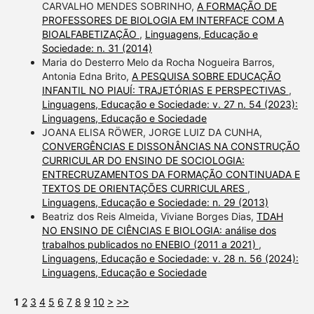
CARVALHO MENDES SOBRINHO,
A FORMAÇÃO DE
PROFESSORES DE BIOLOGIA EM INTERFACE COM A
BIOALFABETIZAÇÃO
,
Linguagens, Educação e
Sociedade: n. 31 (2014)
Maria do Desterro Melo da Rocha Nogueira Barros,
Antonia Edna Brito,
A PESQUISA SOBRE EDUCAÇÃO
INFANTIL NO PIAUÍ: TRAJETÓRIAS E PERSPECTIVAS
,
Linguagens, Educação e Sociedade: v. 27 n. 54 (2023):
Linguagens, Educação e Sociedade
JOANA ELISA RÖWER, JORGE LUIZ DA CUNHA,
CONVERGÊNCIAS E DISSONÂNCIAS NA CONSTRUÇÃO
CURRICULAR DO ENSINO DE SOCIOLOGIA:
ENTRECRUZAMENTOS DA FORMAÇÃO CONTINUADA E
TEXTOS DE ORIENTAÇÕES CURRICULARES
,
Linguagens, Educação e Sociedade: n. 29 (2013)
Beatriz dos Reis Almeida, Viviane Borges Dias,
TDAH
NO ENSINO DE CIÊNCIAS E BIOLOGIA: análise dos
trabalhos publicados no ENEBIO (2011 a 2021)
,
Linguagens, Educação e Sociedade: v. 28 n. 56 (2024):
Linguagens, Educação e Sociedade
1
2
3
4
5
6
7
8
9
10
>
>>