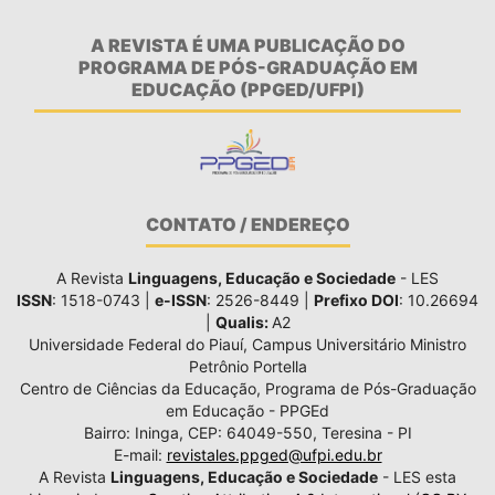
A REVISTA É UMA PUBLICAÇÃO DO
PROGRAMA DE PÓS-GRADUAÇÃO EM
EDUCAÇÃO (PPGED/UFPI)
CONTATO / ENDEREÇO
A Revista
Linguagens, Educação e Sociedade
- LES
ISSN
: 1518-0743 |
e-ISSN
: 2526-8449 |
Prefixo DOI
: 10.26694
|
Qualis:
A2
Universidade Federal do Piauí, Campus Universitário Ministro
Petrônio Portella
Centro de Ciências da Educação, Programa de Pós-Graduação
em Educação - PPGEd
Bairro: Ininga, CEP: 64049-550, Teresina - PI
E-mail:
revistales.ppged@ufpi.edu.br
A Revista
Linguagens, Educação e Sociedade
- LES esta