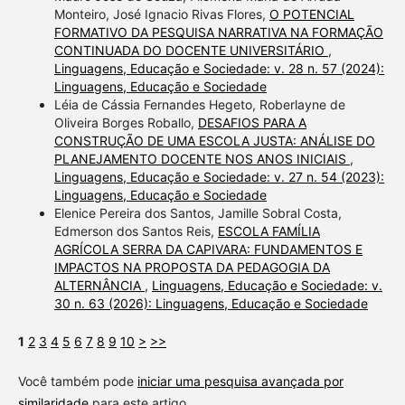
Monteiro, José Ignacio Rivas Flores,
O POTENCIAL
FORMATIVO DA PESQUISA NARRATIVA NA FORMAÇÃO
CONTINUADA DO DOCENTE UNIVERSITÁRIO
,
Linguagens, Educação e Sociedade: v. 28 n. 57 (2024):
Linguagens, Educação e Sociedade
Léia de Cássia Fernandes Hegeto, Roberlayne de
Oliveira Borges Roballo,
DESAFIOS PARA A
CONSTRUÇÃO DE UMA ESCOLA JUSTA: ANÁLISE DO
PLANEJAMENTO DOCENTE NOS ANOS INICIAIS
,
Linguagens, Educação e Sociedade: v. 27 n. 54 (2023):
Linguagens, Educação e Sociedade
Elenice Pereira dos Santos, Jamille Sobral Costa,
Edmerson dos Santos Reis,
ESCOLA FAMÍLIA
AGRÍCOLA SERRA DA CAPIVARA: FUNDAMENTOS E
IMPACTOS NA PROPOSTA DA PEDAGOGIA DA
ALTERNÂNCIA
,
Linguagens, Educação e Sociedade: v.
30 n. 63 (2026): Linguagens, Educação e Sociedade
1
2
3
4
5
6
7
8
9
10
>
>>
Você também pode
iniciar uma pesquisa avançada por
similaridade
para este artigo.