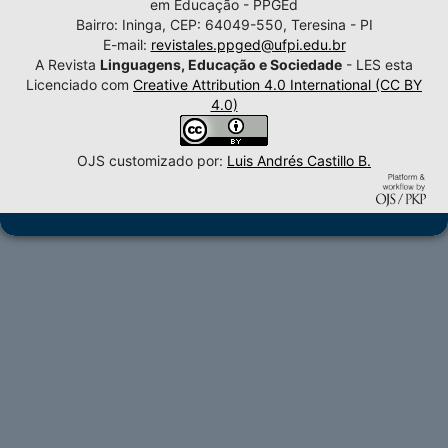
em Educação - PPGEd
Bairro: Ininga, CEP: 64049-550, Teresina - PI
E-mail:
revistales.ppged@ufpi.edu.br
A Revista
Linguagens, Educação e Sociedade
- LES esta
Licenciado com
Creative Attribution 4.0 International (CC BY
4.0)
OJS customizado por:
Luis Andrés Castillo B.