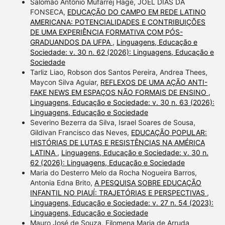
Salomão Antônio Mufarrej Hage, JOEL DIAS DA
FONSECA,
EDUCAÇÃO DO CAMPO EM REDE LATINO
AMERICANA: POTENCIALIDADES E CONTRIBUIÇÕES
DE UMA EXPERIÊNCIA FORMATIVA COM PÓS-
GRADUANDOS DA UFPA
,
Linguagens, Educação e
Sociedade: v. 30 n. 62 (2026): Linguagens, Educação e
Sociedade
Tarliz Liao, Robson dos Santos Pereira, Andrea Thees,
Maycon Silva Aguiar,
REFLEXOS DE UMA AÇÃO ANTI-
FAKE NEWS EM ESPAÇOS NÃO FORMAIS DE ENSINO
,
Linguagens, Educação e Sociedade: v. 30 n. 63 (2026):
Linguagens, Educação e Sociedade
Severino Bezerra da Silva, Israel Soares de Sousa,
Gildivan Francisco das Neves,
EDUCAÇÃO POPULAR:
HISTÓRIAS DE LUTAS E RESISTÊNCIAS NA AMÉRICA
LATINA
,
Linguagens, Educação e Sociedade: v. 30 n.
62 (2026): Linguagens, Educação e Sociedade
Maria do Desterro Melo da Rocha Nogueira Barros,
Antonia Edna Brito,
A PESQUISA SOBRE EDUCAÇÃO
INFANTIL NO PIAUÍ: TRAJETÓRIAS E PERSPECTIVAS
,
Linguagens, Educação e Sociedade: v. 27 n. 54 (2023):
Linguagens, Educação e Sociedade
Mauro José de Souza, Filomena Maria de Arruda