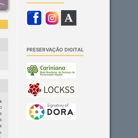
PRESERVAÇÃO DIGITAL
 &
O
S
S
E
s,