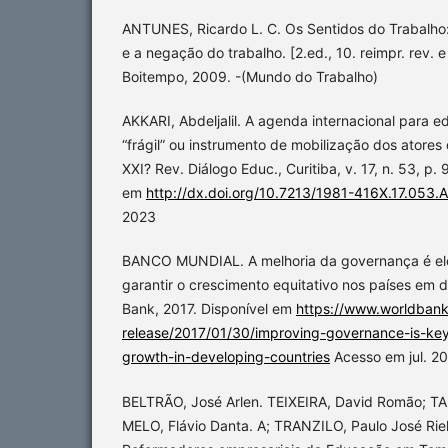
ANTUNES, Ricardo L. C. Os Sentidos do Trabalho:
e a negação do trabalho. [2.ed., 10. reimpr. rev. e
Boitempo, 2009. -(Mundo do Trabalho)
AKKARI, Abdeljalil. A agenda internacional para
“frágil” ou instrumento de mobilização dos atore
XXI? Rev. Diálogo Educ., Curitiba, v. 17, n. 53, p
em
http://dx.doi.org/10.7213/1981-416X.17.053.
2023
BANCO MUNDIAL. A melhoria da governança é el
garantir o crescimento equitativo nos países em
Bank, 2017. Disponível em
https://www.worldbank
release/2017/01/30/improving-governance-is-key
growth-in-developing-countries
Acesso em jul. 2
BELTRÃO, José Arlen. TEIXEIRA, David Romão; TA
MELO, Flávio Danta. A; TRANZILO, Paulo José Rie