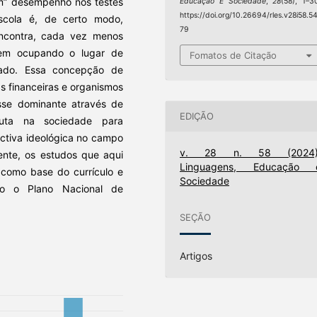
om” desempenho nos testes
Educação E Sociedade
,
28
(58), 1–3
https://doi.org/10.26694/rles.v28i58.5
scola é, de certo modo,
79
encontra, cada vez menos
irem ocupando o lugar de
Fomatos de Citação
urado. Essa concepção de
s financeiras e organismos
asse dominante através de
EDIÇÃO
puta na sociedade para
ctiva ideológica no campo
v. 28 n. 58 (2024)
mente, os estudos que aqui
Linguagens, Educação 
 como base do currículo e
Sociedade
ndo o Plano Nacional de
SEÇÃO
Artigos