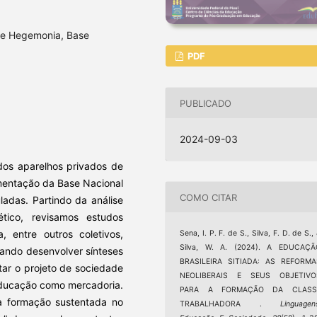
de Hegemonia, Base
PDF
PUBLICADO
2024-09-03
 dos aparelhos privados de
mentação da Base Nacional
COMO CITAR
ladas. Partindo da análise
lético, revisamos estudos
, entre outros coletivos,
Sena, I. P. F. de S., Silva, F. D. de S.,
Silva, W. A. (2024). A EDUCAÇÃ
ando desenvolver sínteses
BRASILEIRA SITIADA: AS REFORMA
tar o projeto de sociedade
NEOLIBERAIS E SEUS OBJETIVO
educação como mercadoria.
PARA A FORMAÇÃO DA CLASS
ma formação sustentada no
TRABALHADORA .
Linguagen