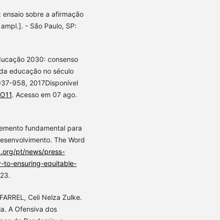
 ensaio sobre a afirmação
 ampl.]. - São Paulo, SP:
 educação 2030: consenso
s da educação no século
. 937-958, 2017Disponível
AO11
. Acesso em 07 ago.
emento fundamental para
 desenvolvimento. The Word
.org/pt/news/press-
-to-ensuring-equitable-
023.
FARREL, Celi Nelza Zulke.
la. A Ofensiva dos