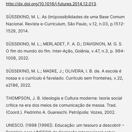
http://dx.doi.org/10.1016/j.futures.2014.12.013
.
SÜSSEKIND, M. L. As (im)possibilidades de uma Base Comum
Nacional. Revista e-Curriculum, São Paulo, v.12, n.03, p.1512-
1529, 2014.
SÜSSEKIND, M. L.; MERLADET, F. A. D.; D’AVIGNON, M. G. S.
O fim do mundo do fim. Inter-Ação, Goiânia, v.47, n.3, p. 994-
1008, 2022.
SÜSSEKIND, M. L.; MASKE, J.; OLIVEIRA, I. B. de. A escola é
nossa e o currículo é favelado. Currículo sem fronteiras, v.22,
e2186, 2022.
THOMPSON, J. B. Ideologia e Cultura moderna: teoria social
crítica na era dos meios de comunicação de massa. Trad.
(Coord.). Pedrinho A. Guareschi. Petrópolis: Vozes, 2002.
UNESCO. (1998 [1996]). Educação: um tesouro a descobrir –