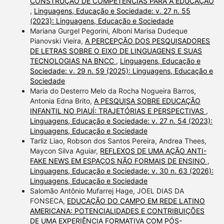
CONSTRUÇÃO DE COMPETÊNCIAS PARA A EDUCAÇÃO
,
Linguagens, Educação e Sociedade: v. 27 n. 55
(2023): Linguagens, Educação e Sociedade
Mariana Gurgel Pegorini, Alboni Marisa Dudeque
Pianovski Vieira,
A PERCEPÇÃO DOS PESQUISADORES
DE LETRAS SOBRE O EIXO DE LINGUAGENS E SUAS
TECNOLOGIAS NA BNCC
,
Linguagens, Educação e
Sociedade: v. 29 n. 59 (2025): Linguagens, Educação e
Sociedade
Maria do Desterro Melo da Rocha Nogueira Barros,
Antonia Edna Brito,
A PESQUISA SOBRE EDUCAÇÃO
INFANTIL NO PIAUÍ: TRAJETÓRIAS E PERSPECTIVAS
,
Linguagens, Educação e Sociedade: v. 27 n. 54 (2023):
Linguagens, Educação e Sociedade
Tarliz Liao, Robson dos Santos Pereira, Andrea Thees,
Maycon Silva Aguiar,
REFLEXOS DE UMA AÇÃO ANTI-
FAKE NEWS EM ESPAÇOS NÃO FORMAIS DE ENSINO
,
Linguagens, Educação e Sociedade: v. 30 n. 63 (2026):
Linguagens, Educação e Sociedade
Salomão Antônio Mufarrej Hage, JOEL DIAS DA
FONSECA,
EDUCAÇÃO DO CAMPO EM REDE LATINO
AMERICANA: POTENCIALIDADES E CONTRIBUIÇÕES
DE UMA EXPERIÊNCIA FORMATIVA COM PÓS-