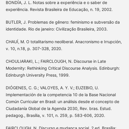
BONDÍA, J. L. Notas sobre a experiência e o saber de
experiência. Revista Brasileira de Educação, n. 19, 2002.
BUTLER, J. Problemas de gênero: feminismo e subversão da
identidade. Rio de janeiro: Civilização Brasileira, 2003.
CHAUÍ, M. O totalitarismo neoliberal. Anacronismo e Irrupción,
v. 10, n.18, p. 307-328, 2020.
CHOULIARAKI, L.; FAIRCLOUGH, N. Discourse in Late
Modernity: Rethinking Critical Discourse Analysis. Edinburgh:
Edinburgh University Press, 1999.
DIÓGENES, C. G.; VALOYES, A. Y. V.; EUZEBIO, U.
Implementación de la competencia 10 de la Base Nacional
Común Curricular en Brasil: un análisis desde el concepto de
Ciudadanía Global de la Agenda 2030, Rev. bras. Estud.
pedagog., Brasília, v. 101, n. 259, p. 583-606, 2020.
FAIRCLOUGH, N. Discurso e mudança social. 2 ed. Brasília: