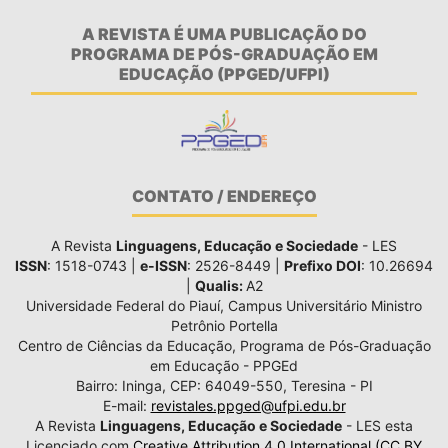
A REVISTA É UMA PUBLICAÇÃO DO
PROGRAMA DE PÓS-GRADUAÇÃO EM
EDUCAÇÃO (PPGED/UFPI)
CONTATO / ENDEREÇO
A Revista
Linguagens, Educação e Sociedade
- LES
ISSN
: 1518-0743 |
e-ISSN
: 2526-8449 |
Prefixo DOI
: 10.26694
|
Qualis:
A2
Universidade Federal do Piauí, Campus Universitário Ministro
Petrônio Portella
Centro de Ciências da Educação, Programa de Pós-Graduação
em Educação - PPGEd
Bairro: Ininga, CEP: 64049-550, Teresina - PI
E-mail:
revistales.ppged@ufpi.edu.br
A Revista
Linguagens, Educação e Sociedade
- LES esta
Licenciado com
Creative Attribution 4.0 International (CC BY