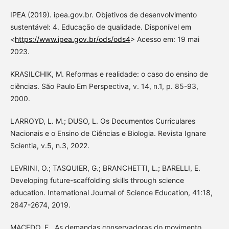
IPEA (2019). ipea.gov.br. Objetivos de desenvolvimento
sustentável: 4. Educação de qualidade. Disponível em
<
https://www.ipea.gov.br/ods/ods4
> Acesso em: 19 mai
2023.
KRASILCHIK, M. Reformas e realidade: o caso do ensino de
ciências. São Paulo Em Perspectiva, v. 14, n.1, p. 85-93,
2000.
LARROYD, L. M.; DUSO, L. Os Documentos Curriculares
Nacionais e o Ensino de Ciências e Biologia. Revista Ignare
Scientia, v.5, n.3, 2022.
LEVRINI, O.; TASQUIER, G.; BRANCHETTI, L.; BARELLI, E.
Developing future-scaffolding skills through science
education. International Journal of Science Education, 41:18,
2647-2674, 2019.
MACEDO, E.. As demandas conservadoras do movimento