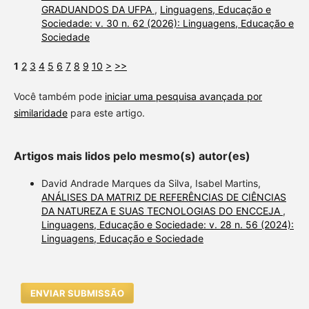
GRADUANDOS DA UFPA
,
Linguagens, Educação e
Sociedade: v. 30 n. 62 (2026): Linguagens, Educação e
Sociedade
1
2
3
4
5
6
7
8
9
10
>
>>
Você também pode
iniciar uma pesquisa avançada por
similaridade
para este artigo.
Artigos mais lidos pelo mesmo(s) autor(es)
David Andrade Marques da Silva, Isabel Martins,
ANÁLISES DA MATRIZ DE REFERÊNCIAS DE CIÊNCIAS
DA NATUREZA E SUAS TECNOLOGIAS DO ENCCEJA
,
Linguagens, Educação e Sociedade: v. 28 n. 56 (2024):
Linguagens, Educação e Sociedade
ENVIAR SUBMISSÃO