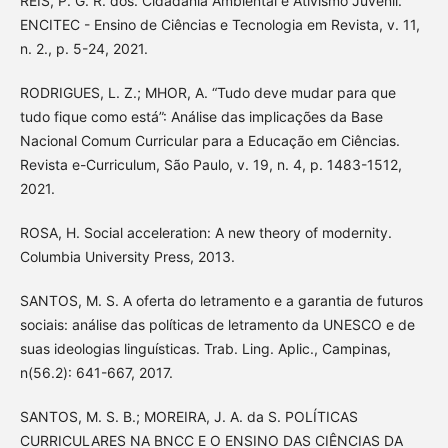
REIS, P. G. R. dos. Cidadania Ambiental e Ativismo Juvenil.
ENCITEC - Ensino de Ciências e Tecnologia em Revista, v. 11,
n. 2., p. 5-24, 2021.
RODRIGUES, L. Z.; MHOR, A. “Tudo deve mudar para que
tudo fique como está”: Análise das implicações da Base
Nacional Comum Curricular para a Educação em Ciências.
Revista e-Curriculum, São Paulo, v. 19, n. 4, p. 1483-1512,
2021.
ROSA, H. Social acceleration: A new theory of modernity.
Columbia University Press, 2013.
SANTOS, M. S. A oferta do letramento e a garantia de futuros
sociais: análise das políticas de letramento da UNESCO e de
suas ideologias linguísticas. Trab. Ling. Aplic., Campinas,
n(56.2): 641-667, 2017.
SANTOS, M. S. B.; MOREIRA, J. A. da S. POLÍTICAS
CURRICULARES NA BNCC E O ENSINO DAS CIÊNCIAS DA