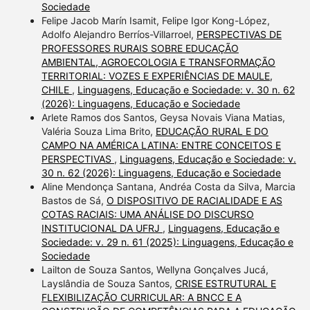
Sociedade
Felipe Jacob Marín Isamit, Felipe Igor Kong-López,
Adolfo Alejandro Berríos-Villarroel,
PERSPECTIVAS DE
PROFESSORES RURAIS SOBRE EDUCAÇÃO
AMBIENTAL, AGROECOLOGIA E TRANSFORMAÇÃO
TERRITORIAL: VOZES E EXPERIÊNCIAS DE MAULE,
CHILE
,
Linguagens, Educação e Sociedade: v. 30 n. 62
(2026): Linguagens, Educação e Sociedade
Arlete Ramos dos Santos, Geysa Novais Viana Matias,
Valéria Souza Lima Brito,
EDUCAÇÃO RURAL E DO
CAMPO NA AMÉRICA LATINA: ENTRE CONCEITOS E
PERSPECTIVAS
,
Linguagens, Educação e Sociedade: v.
30 n. 62 (2026): Linguagens, Educação e Sociedade
Aline Mendonça Santana, Andréa Costa da Silva, Marcia
Bastos de Sá,
O DISPOSITIVO DE RACIALIDADE E AS
COTAS RACIAIS: UMA ANÁLISE DO DISCURSO
INSTITUCIONAL DA UFRJ
,
Linguagens, Educação e
Sociedade: v. 29 n. 61 (2025): Linguagens, Educação e
Sociedade
Lailton de Souza Santos, Wellyna Gonçalves Jucá,
Layslândia de Souza Santos,
CRISE ESTRUTURAL E
FLEXIBILIZAÇÃO CURRICULAR: A BNCC E A