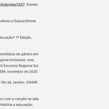
rticle/view/1407
. Acesso
talismo e Esquizofrenia.
ducação? 7ª Edição.
tereótipos de gênero em
icas inclusivas: uma
X Encontro Regional Sul
ABEM, novembro de 2020.
– Rio de Janeiro: ZAHAR
lho com a canção na sala
 História e educação: