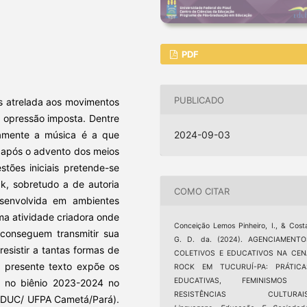
PDF
PUBLICADO
s atrelada aos movimentos
e opressão imposta. Dentre
rtamente a música é a que
2024-09-03
 após o advento dos meios
tões iniciais pretende-se
k, sobretudo a de autoria
COMO CITAR
senvolvida em ambientes
uma atividade criadora onde
Conceição Lemos Pinheiro, I., & Cost
conseguem transmitir sua
G. D. da. (2024). AGENCIAMENTO
resistir a tantas formas de
COLETIVOS E EDUCATIVOS NA CEN
o presente texto expõe os
ROCK EM TUCURUÍ-PA: PRÁTICA
EDUCATIVAS, FEMINISMOS 
da no biênio 2023-2024 no
RESISTÊNCIAS CULTURAIS
EDUC/ UFPA Cametá/Pará).