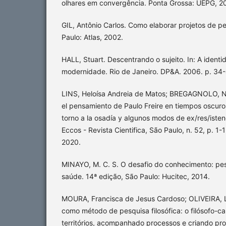
olhares em convergência. Ponta Grossa: UEPG, 2
GIL, Antônio Carlos. Como elaborar projetos de pe
Paulo: Atlas, 2002.
HALL, Stuart. Descentrando o sujeito. In: A identi
modernidade. Rio de Janeiro. DP&A. 2006. p. 34
LINS, Heloísa Andreia de Matos; BREGAGNOLO, 
el pensamiento de Paulo Freire en tiempos oscur
torno a la osadía y algunos modos de ex/res/istenc
Eccos - Revista Cientifica, São Paulo, n. 52, p. 1
2020.
MINAYO, M. C. S. O desafio do conhecimento: pes
saúde. 14ª edição, São Paulo: Hucitec, 2014.
MOURA, Francisca de Jesus Cardoso; OLIVEIRA, Lu
como método de pesquisa filosófica: o filósofo-
territórios, acompanhado processos e criando pr