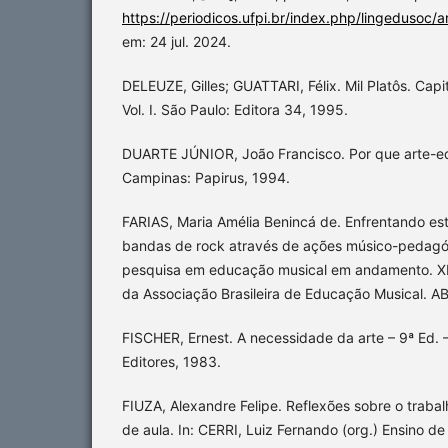
https://periodicos.ufpi.br/index.php/lingedusoc/a
em: 24 jul. 2024.
DELEUZE, Gilles; GUATTARI, Félix. Mil Platôs. Capi
Vol. I. São Paulo: Editora 34, 1995.
DUARTE JÚNIOR, João Francisco. Por que arte-e
Campinas: Papirus, 1994.
FARIAS, Maria Amélia Benincá de. Enfrentando es
bandas de rock através de ações músico-pedagóg
pesquisa em educação musical em andamento. XI
da Associação Brasileira de Educação Musical. 
FISCHER, Ernest. A necessidade da arte – 9ª Ed. 
Editores, 1983.
FIUZA, Alexandre Felipe. Reflexões sobre o traba
de aula. In: CERRI, Luiz Fernando (org.) Ensino de