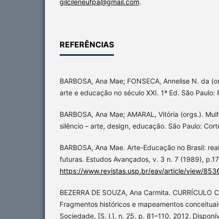
gilcileneufpa@gmail.com
.
REFERÊNCIAS
BARBOSA, Ana Mae; FONSECA, Annelise N. da (orgs
arte e educação no século XXI. 1ª Ed. São Paulo:
BARBOSA, Ana Mae; AMARAL, Vitória (orgs.). Mul
silêncio – arte, design, educação. São Paulo: Cort
BARBOSA, Ana Mae. Arte-Educação no Brasil: real
futuras. Estudos Avançados, v. 3 n. 7 (1989), p.1
https://www.revistas.usp.br/eav/article/view/853
BEZERRA DE SOUZA, Ana Carmita. CURRÍCULO 
Fragmentos históricos e mapeamentos conceituai
Sociedade, [S. l.], n. 25, p. 81–110, 2012. Disponí