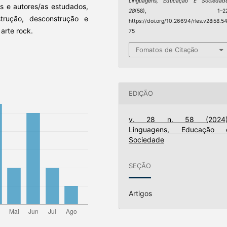
Linguagens, Educação E Sociedad
os e autores/as estudados,
28
(58), 1–22
rução, desconstrução e
https://doi.org/10.26694/rles.v28i58.5
arte rock.
75
Fomatos de Citação
EDIÇÃO
v. 28 n. 58 (2024)
Linguagens, Educação 
Sociedade
SEÇÃO
Artigos