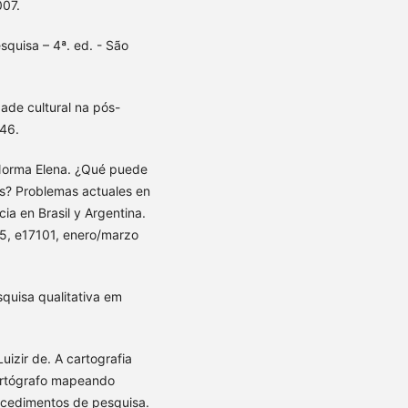
007.
squisa – 4ª. ed. - São
dade cultural na pós-
-46.
Norma Elena. ¿Qué puede
os? Problemas actuales en
ia en Brasil y Argentina.
-15, e17101, enero/marzo
quisa qualitativa em
izir de. A cartografia
cartógrafo mapeando
ocedimentos de pesquisa.