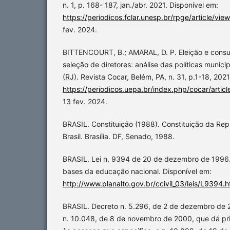
n. 1, p. 168- 187, jan./abr. 2021. Disponível em:
https://periodicos.fclar.unesp.br/rpge/article/vi
fev. 2024.
BITTENCOURT, B.; AMARAL, D. P. Eleição e consu
seleção de diretores: análise das políticas munic
(RJ). Revista Cocar, Belém, PA, n. 31, p.1-18, 202
https://periodicos.uepa.br/index.php/cocar/artic
13 fev. 2024.
BRASIL. Constituição (1988). Constituição da Rep
Brasil. Brasília. DF, Senado, 1988.
BRASIL. Lei n. 9394 de 20 de dezembro de 1996. 
bases da educação nacional. Disponível em:
http://www.planalto.gov.br/ccivil_03/leis/L9394.
BRASIL. Decreto n. 5.296, de 2 de dezembro de 
n. 10.048, de 8 de novembro de 2000, que dá pr