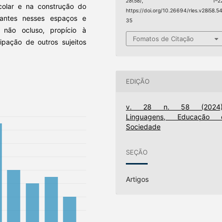
28
(58), 1–22
escolar e na construção do
https://doi.org/10.26694/rles.v28i58.5
uantes nesses espaços e
35
ão ocluso, propício à
Fomatos de Citação
cipação de outros sujeitos
EDIÇÃO
v. 28 n. 58 (2024)
Linguagens, Educação 
Sociedade
SEÇÃO
Artigos