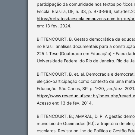
participação da comunidade nos textos políticos 
Escola, Brasília, DF, n. 33, p. 973-996, set./dez.2
https://retratosdaescola.emnuvens.com.br/rde/art
em: 13 fev. 2024.
BITTENCOURT, B. Gestão democrática da educaç
no Brasil: análises documentais para a construção
225 f. Tese (Doutorado em Educação) - Faculdad
Universidade Federal do Rio de Janeiro. Rio de Ja
BITTENCOURT, B. et. al. Democracia e democrati
eleição-participação como contexto de uma meta.
Educação, São Carlos, SP, p. 1-20, jan./dez. 2021
https://www.reveduc.ufscar.br/index.php/revedu
Acesso em: 13 de fev. 2014.
BITTENCOURT, B.; AMARAL, D. P. A gestão democ
município de Queimados (RJ): a trajetória de elei
escolares. Revista on line de Política e Gestão Ed