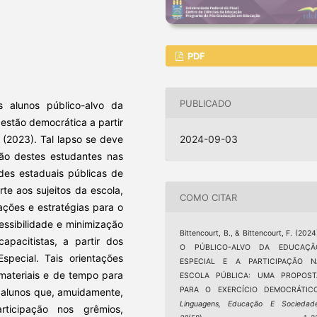
PDF
PUBLICADO
s alunos público-alvo da
estão democrática a partir
 (2023). Tal lapso se deve
2024-09-03
ão destes estudantes nas
des estaduais públicas de
rte aos sujeitos da escola,
COMO CITAR
 ações e estratégias para o
essibilidade e minimização
Bittencourt, B., & Bittencourt, F. (2024
apacitistas, a partir dos
O PÚBLICO-ALVO DA EDUCAÇÃ
ecial. Tais orientações
ESPECIAL E A PARTICIPAÇÃO N
materiais e de tempo para
ESCOLA PÚBLICA: UMA PROPOST
PARA O EXERCÍCIO DEMOCRÁTICO
 alunos que, amuidamente,
Linguagens, Educação E Sociedad
ticipação nos grêmios,