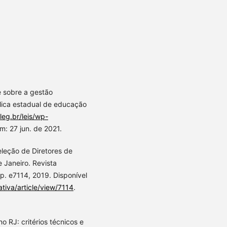
e sobre a gestão
lica estadual de educação
leg.br/leis/wp-
: 27 jun. de 2021.
leção de Diretores de
 Janeiro. Revista
p. e7114, 2019. Disponível
tiva/article/view/7114
.
o RJ: critérios técnicos e