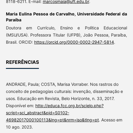
8118-6211. E-mail:
marcosmaia@uft.edu.br
.
Maria Eulina Pessoa de Carvalho,
Universidade Federal da
Paraíba
Doutora em Currículo, Ensino e Política Educacional
(MSU/USA). Professora Titular (UFPB), João Pessoa, Paraíba,
Brasil. ORCID:
https://orcid.org/0000-0002-2947-5814
.
REFERÊNCIAS
ANDRADE, Paula; COSTA, Marisa Vorraber. Nos rastros do
conceito de pedagogias culturais: invenção, disseminação e
usos. Educação em Revista, Belo Horizonte, n. 33, 2017.
Disponível em:
http://educa.fcc.org.br/scielo.php?
script=sci_abstract&pid=S0102-
46982017000100113&lng=pt&nrm=iso&tlng=pt
. Acesso em
10 ago. 2023.