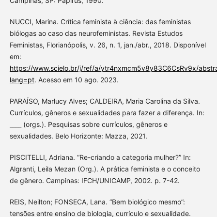
Campinas, SP: Papirus, 1990.
NUCCI, Marina. Crítica feminista à ciência: das feministas
biólogas ao caso das neurofeministas. Revista Estudos
Feministas, Florianópolis, v. 26, n. 1, jan./abr., 2018. Disponível
em:
https://www.scielo.br/j/ref/a/ytr4nxmcm5v8y83C6CsRv9x/abstr
lang=pt
. Acesso em 10 ago. 2023.
PARAÍSO, Marlucy Alves; CALDEIRA, Maria Carolina da Silva.
Currículos, gêneros e sexualidades para fazer a diferença. In:
____ (orgs.). Pesquisas sobre currículos, gêneros e
sexualidades. Belo Horizonte: Mazza, 2021.
PISCITELLI, Adriana. “Re-criando a categoria mulher?” In:
Algranti, Leila Mezan (Org.). A prática feminista e o conceito
de gênero. Campinas: IFCH/UNICAMP, 2002. p. 7-42.
REIS, Neilton; FONSECA, Lana. “Bem biológico mesmo”:
tensões entre ensino de biologia, currículo e sexualidade.