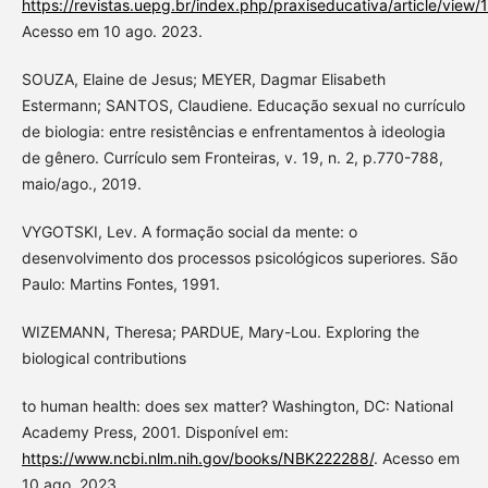
https://revistas.uepg.br/index.php/praxiseducativa/article/view
Acesso em 10 ago. 2023.
SOUZA, Elaine de Jesus; MEYER, Dagmar Elisabeth
Estermann; SANTOS, Claudiene. Educação sexual no currículo
de biologia: entre resistências e enfrentamentos à ideologia
de gênero. Currículo sem Fronteiras, v. 19, n. 2, p.770-788,
maio/ago., 2019.
VYGOTSKI, Lev. A formação social da mente: o
desenvolvimento dos processos psicológicos superiores. São
Paulo: Martins Fontes, 1991.
WIZEMANN, Theresa; PARDUE, Mary-Lou. Exploring the
biological contributions
to human health: does sex matter? Washington, DC: National
Academy Press, 2001. Disponível em:
https://www.ncbi.nlm.nih.gov/books/NBK222288/
. Acesso em
10 ago. 2023.