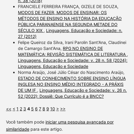
n. 38 (2018)
FRANCIELE FERREIRA FRANÇA, GIZELE DE SOUZA,
MODOS DE FAZER, MODOS DE ENSINAR: OS
MÉTODOS DE ENSINO NA HISTÓRIA DA EDUCAÇÃO
PÚBLICA PARANAENSE NA SEGUNDA METADE DO
SÉCULO XIX
,
Linguagens, Educação e Sociedade: n.
27 (2012)
Felipe Queiroz da Silva, Irani Parolin Sant'Ana, Claudinei
de Camargo Sant'Ana,
RPG NO ENSINO DE
MATEMÁTICA: REVISÃO SISTEMÁTICA DE LITERATURA
,
Linguagens, Educação e Sociedade: v. 28 n. 58 (2024):
Linguagens, Educação e Sociedade
Norma Araújo, José Júlio César do Nascimento Araújo,
ESTADO DE CONHECIMENTO SOBRE ENSINO LÍNGUA
INGLESA NO ENSINO MÉDIO INTEGRADO - A PRÁXIS
DE UM IF
,
Linguagens, Educação e Sociedade: v. 26 n.
52 (2022): Dossiê: Que Currículo é a BNCC?
<<
<
1
2
3
4
5
6
7
8
9
10
>
>>
Você também pode
iniciar uma pesquisa avançada por
similaridade
para este artigo.