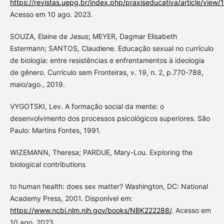
https://revistas.uepg.br/index.php/praxiseducativa/article/view
Acesso em 10 ago. 2023.
SOUZA, Elaine de Jesus; MEYER, Dagmar Elisabeth
Estermann; SANTOS, Claudiene. Educação sexual no currículo
de biologia: entre resistências e enfrentamentos à ideologia
de gênero. Currículo sem Fronteiras, v. 19, n. 2, p.770-788,
maio/ago., 2019.
VYGOTSKI, Lev. A formação social da mente: o
desenvolvimento dos processos psicológicos superiores. São
Paulo: Martins Fontes, 1991.
WIZEMANN, Theresa; PARDUE, Mary-Lou. Exploring the
biological contributions
to human health: does sex matter? Washington, DC: National
Academy Press, 2001. Disponível em:
https://www.ncbi.nlm.nih.gov/books/NBK222288/
. Acesso em
10 ago. 2023.