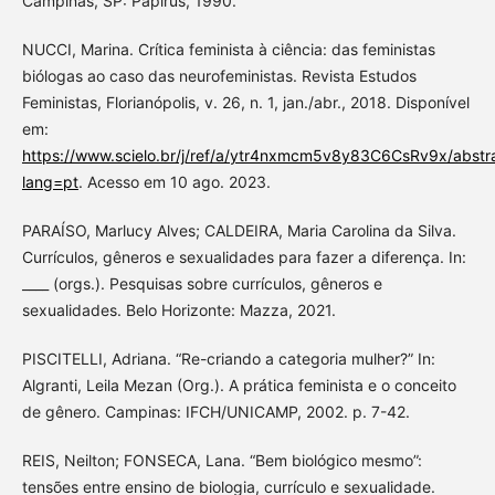
Campinas, SP: Papirus, 1990.
NUCCI, Marina. Crítica feminista à ciência: das feministas
biólogas ao caso das neurofeministas. Revista Estudos
Feministas, Florianópolis, v. 26, n. 1, jan./abr., 2018. Disponível
em:
https://www.scielo.br/j/ref/a/ytr4nxmcm5v8y83C6CsRv9x/abstr
lang=pt
. Acesso em 10 ago. 2023.
PARAÍSO, Marlucy Alves; CALDEIRA, Maria Carolina da Silva.
Currículos, gêneros e sexualidades para fazer a diferença. In:
____ (orgs.). Pesquisas sobre currículos, gêneros e
sexualidades. Belo Horizonte: Mazza, 2021.
PISCITELLI, Adriana. “Re-criando a categoria mulher?” In:
Algranti, Leila Mezan (Org.). A prática feminista e o conceito
de gênero. Campinas: IFCH/UNICAMP, 2002. p. 7-42.
REIS, Neilton; FONSECA, Lana. “Bem biológico mesmo”:
tensões entre ensino de biologia, currículo e sexualidade.