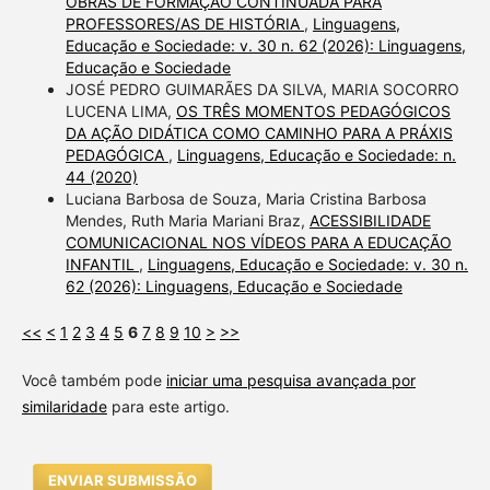
OBRAS DE FORMAÇÃO CONTINUADA PARA
PROFESSORES/AS DE HISTÓRIA
,
Linguagens,
Educação e Sociedade: v. 30 n. 62 (2026): Linguagens,
Educação e Sociedade
JOSÉ PEDRO GUIMARÃES DA SILVA, MARIA SOCORRO
LUCENA LIMA,
OS TRÊS MOMENTOS PEDAGÓGICOS
DA AÇÃO DIDÁTICA COMO CAMINHO PARA A PRÁXIS
PEDAGÓGICA
,
Linguagens, Educação e Sociedade: n.
44 (2020)
Luciana Barbosa de Souza, Maria Cristina Barbosa
Mendes, Ruth Maria Mariani Braz,
ACESSIBILIDADE
COMUNICACIONAL NOS VÍDEOS PARA A EDUCAÇÃO
INFANTIL
,
Linguagens, Educação e Sociedade: v. 30 n.
62 (2026): Linguagens, Educação e Sociedade
<<
<
1
2
3
4
5
6
7
8
9
10
>
>>
Você também pode
iniciar uma pesquisa avançada por
similaridade
para este artigo.
ENVIAR SUBMISSÃO