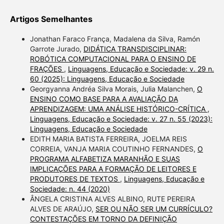
Artigos Semelhantes
Jonathan Faraco França, Madalena da Silva, Ramón
Garrote Jurado,
DIDÁTICA TRANSDISCIPLINAR:
ROBÓTICA COMPUTACIONAL PARA O ENSINO DE
FRAÇÕES
,
Linguagens, Educação e Sociedade: v. 29 n.
60 (2025): Linguagens, Educação e Sociedade
Georgyanna Andréa Silva Morais, Julia Malanchen,
O
ENSINO COMO BASE PARA A AVALIAÇÃO DA
APRENDIZAGEM: UMA ANÁLISE HISTÓRICO-CRÍTICA
,
Linguagens, Educação e Sociedade: v. 27 n. 55 (2023):
Linguagens, Educação e Sociedade
EDITH MARIA BATISTA FERREIRA, JOELMA REIS
CORREIA, VANJA MARIA COUTINHO FERNANDES,
O
PROGRAMA ALFABETIZA MARANHÃO E SUAS
IMPLICAÇÕES PARA A FORMAÇÃO DE LEITORES E
PRODUTORES DE TEXTOS
,
Linguagens, Educação e
Sociedade: n. 44 (2020)
ÂNGELA CRISTINA ALVES ALBINO, RUTE PEREIRA
ALVES DE ARAÚJO,
SER OU NÃO SER UM CURRÍCULO?
CONTESTAÇÕES EM TORNO DA DEFINIÇÃO