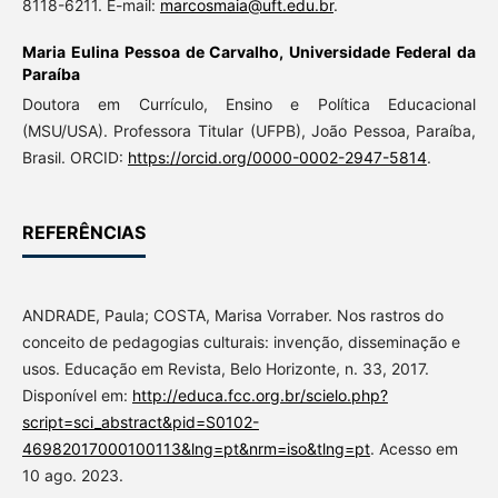
8118-6211. E-mail:
marcosmaia@uft.edu.br
.
Maria Eulina Pessoa de Carvalho,
Universidade Federal da
Paraíba
Doutora em Currículo, Ensino e Política Educacional
(MSU/USA). Professora Titular (UFPB), João Pessoa, Paraíba,
Brasil. ORCID:
https://orcid.org/0000-0002-2947-5814
.
REFERÊNCIAS
ANDRADE, Paula; COSTA, Marisa Vorraber. Nos rastros do
conceito de pedagogias culturais: invenção, disseminação e
usos. Educação em Revista, Belo Horizonte, n. 33, 2017.
Disponível em:
http://educa.fcc.org.br/scielo.php?
script=sci_abstract&pid=S0102-
46982017000100113&lng=pt&nrm=iso&tlng=pt
. Acesso em
10 ago. 2023.