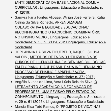
(ANTI)DEMOCRÁTICA DA BASE NACIONAL COMUM
CURRICULAR
,
Linguagens, Educação e Sociedade: n.
41 (2019)
Samyra Faria Fontes Aljbaae, Willian José Ferreira, Kátia
Celina da Silva Richetto,
APRENDIZAGEM
COLABORATIVA E EQUIDADE EDUCACIONAL:
RECONFIGURANDO O RACIOCÍNIO COMBINATÓRIO
NO ENSINO MÉDIO
,
Linguagens, Educação e
Sociedade: v. 30 n. 63 (2026): Linguagens, Educação e
Sociedade
JORLANNIA DA SILVA FIGUEREDO, RAQUEL SOUSA
VALOIS ,
MÉTODOS DE ENSINO UTILIZADOS NOS
CURSOS DE LICENCIATURA EM CIÊNCIAS BIOLÓGICAS
EM FLORIANO, PIAUÍ, BRASIL E SUA INFLUÊNCIA NO
PROCESSO DE ENSINO E APRENDIZAGEM
,
Linguagens, Educação e Sociedade: n. 37 (2017)
Angélio Nunes de Lima, Vera Lúcia Reis da Silva,
O
LETRAMENTO ACADÊMICO NA FORMAÇÃO DE
PROFESSORES: UMA REVISÃO PELO ESTADO DO
CONHECIMENTO
,
Linguagens, Educação e Sociedade:
v. 29 n. 61 (2025): Linguagens, Educação e Sociedade
Márcia Elisa Teté Ramos,
O “PROJETO DE VIDA” NAS