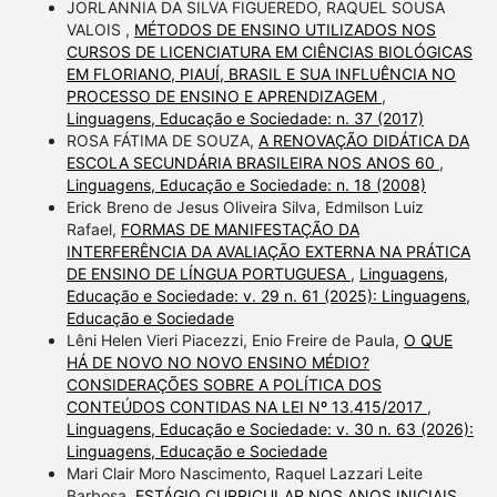
JORLANNIA DA SILVA FIGUEREDO, RAQUEL SOUSA
VALOIS ,
MÉTODOS DE ENSINO UTILIZADOS NOS
CURSOS DE LICENCIATURA EM CIÊNCIAS BIOLÓGICAS
EM FLORIANO, PIAUÍ, BRASIL E SUA INFLUÊNCIA NO
PROCESSO DE ENSINO E APRENDIZAGEM
,
Linguagens, Educação e Sociedade: n. 37 (2017)
ROSA FÁTIMA DE SOUZA,
A RENOVAÇÃO DIDÁTICA DA
ESCOLA SECUNDÁRIA BRASILEIRA NOS ANOS 60
,
Linguagens, Educação e Sociedade: n. 18 (2008)
Erick Breno de Jesus Oliveira Silva, Edmilson Luiz
Rafael,
FORMAS DE MANIFESTAÇÃO DA
INTERFERÊNCIA DA AVALIAÇÃO EXTERNA NA PRÁTICA
DE ENSINO DE LÍNGUA PORTUGUESA
,
Linguagens,
Educação e Sociedade: v. 29 n. 61 (2025): Linguagens,
Educação e Sociedade
Lêni Helen Vieri Piacezzi, Enio Freire de Paula,
O QUE
HÁ DE NOVO NO NOVO ENSINO MÉDIO?
CONSIDERAÇÕES SOBRE A POLÍTICA DOS
CONTEÚDOS CONTIDAS NA LEI Nº 13.415/2017
,
Linguagens, Educação e Sociedade: v. 30 n. 63 (2026):
Linguagens, Educação e Sociedade
Mari Clair Moro Nascimento, Raquel Lazzari Leite
Barbosa,
ESTÁGIO CURRICULAR NOS ANOS INICIAIS