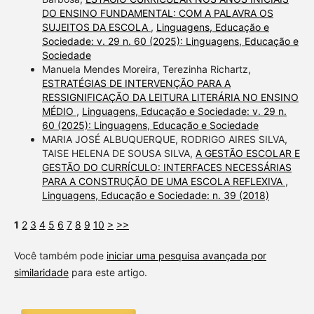
DO ENSINO FUNDAMENTAL: COM A PALAVRA OS
SUJEITOS DA ESCOLA
,
Linguagens, Educação e
Sociedade: v. 29 n. 60 (2025): Linguagens, Educação e
Sociedade
Manuela Mendes Moreira, Terezinha Richartz,
ESTRATÉGIAS DE INTERVENÇÃO PARA A
RESSIGNIFICAÇÃO DA LEITURA LITERÁRIA NO ENSINO
MÉDIO
,
Linguagens, Educação e Sociedade: v. 29 n.
60 (2025): Linguagens, Educação e Sociedade
MARIA JOSÉ ALBUQUERQUE, RODRIGO AIRES SILVA,
TAISE HELENA DE SOUSA SILVA,
A GESTÃO ESCOLAR E
GESTÃO DO CURRÍCULO: INTERFACES NECESSÁRIAS
PARA A CONSTRUÇÃO DE UMA ESCOLA REFLEXIVA
,
Linguagens, Educação e Sociedade: n. 39 (2018)
1
2
3
4
5
6
7
8
9
10
>
>>
Você também pode
iniciar uma pesquisa avançada por
similaridade
para este artigo.