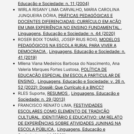
Educação e Sociedade: n. 11 (2004)
WIRLA RISANY LIMA CARVALHO, MARIA CAROLINA
JUNQUEIRA DÓRIA,
PRÁTICAS PEDAGÓGICAS E
DOCENTES DIFERENCIADAS: CURRÍCULO EM AÇÃO
EM UMA EXPERIÊNCIA NO ENSINO FUNDAMENTAL
,
Linguagens, Educação e Sociedade: n. 44 (2020)
ROSER BOIX TOMÀS, JOSEP RIUS ROIG,
MODELOS
PEDAGÓGICOS NA ESCOLA RURAL PARA VIVER A
DEMOCRACIA
,
Linguagens, Educação e Sociedade: n.
41 (2019)
Milena Viana Medeiros Barbosa do Nascimento, Ana
Valeria Marques Fortes Lustosa,
POLÍTICA DE
EDUCAÇÃO ESPECIAL EM ESCOLA PARTICULAR DE
ENSINO
,
Linguagens, Educação e Sociedade: v. 26 n.
52 (2022): Dossiê: Que Currículo é a BNCC?
RLES Suporte,
RESUMOS
,
Linguagens, Educação e
Sociedade: n. 29 (2013)
FRANCISCO RENATO LIMA,
FESTIVIDADES
ESCOLARES COMO ELEMENTO DE TRADIÇÃO
CULTURAL, IDENTITÁRIO E EDUCATIVO: UM RELATO
DE EXPERIÊNCIAS SOBRE ATIVIDADES JUNINAS NA
ESCOLA PÚBLICA
,
Linguagens, Educação e