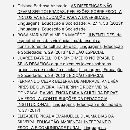
Crislane Barbosa Azevedo ,
AS DIFERENÇAS NÃO
DEVEM SER TOLERADAS: REFLEXÕES SOBRE ESCOLA
INCLUSIVA E EDUCAÇÃO PARA A DIVERSIDADE
,
Linguagens, Educação e Sociedade: v. 27 n. 53 (2023):
Linguagens, Educação e Sociedade
ROSA MARIA DE ALMEIDA MACÊDO,
JUVENTUDES: de
espectadores das violências na/da escola a
construtores da cultura de paz
,
Linguagens, Educação
e Sociedade: n. 29 (2013): EDIÇÃO ESPECIAL
JUAREZ DAYRELL,
O ENSINO MÉDIO NO BRASIL E
SEUS DESAFIOS: o que dizem os jovens sobre os
processos de exclusão escolar
,
Linguagens, Educação
e Sociedade: n. 29 (2013): EDIÇÃO ESPECIAL
FERNANDO CÉZAR BEZERRA DE ANDRADE, ANDRÉA
PIRES DE OLIVEIRA, KATHERINNE ROZY VIEIRA
GONZAGA,
DA VIOLÊNCIA PARA A CULTURA DE PAZ
NA ESCOLA: CONTRIBUIÇÕES DA PEDAGOGIA
INSTITUCIONAL
,
Linguagens, Educação e Sociedade:
n. 37 (2017)
ELIZABETE PICADA EMANUELLI, DJALMA DIAS DA
SILVEIRA,
EDUCAÇÃO AMBIENTAL INTEGRANDO
ESCOLA E COMUNIDADE RURAL
,
Linguagens,