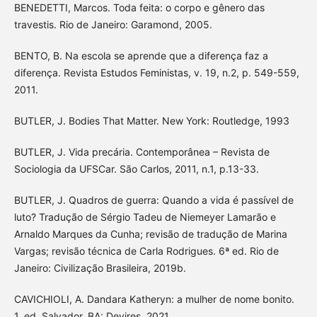
BENEDETTI, Marcos. Toda feita: o corpo e gênero das
travestis. Rio de Janeiro: Garamond, 2005.
BENTO, B. Na escola se aprende que a diferença faz a
diferença. Revista Estudos Feministas, v. 19, n.2, p. 549-559,
2011.
BUTLER, J. Bodies That Matter. New York: Routledge, 1993
BUTLER, J. Vida precária. Contemporânea – Revista de
Sociologia da UFSCar. São Carlos, 2011, n.1, p.13-33.
BUTLER, J. Quadros de guerra: Quando a vida é passível de
luto? Tradução de Sérgio Tadeu de Niemeyer Lamarão e
Arnaldo Marques da Cunha; revisão de tradução de Marina
Vargas; revisão técnica de Carla Rodrigues. 6ª ed. Rio de
Janeiro: Civilização Brasileira, 2019b.
CAVICHIOLI, A. Dandara Katheryn: a mulher de nome bonito.
1. ed. Salvador, BA: Devires, 2021.