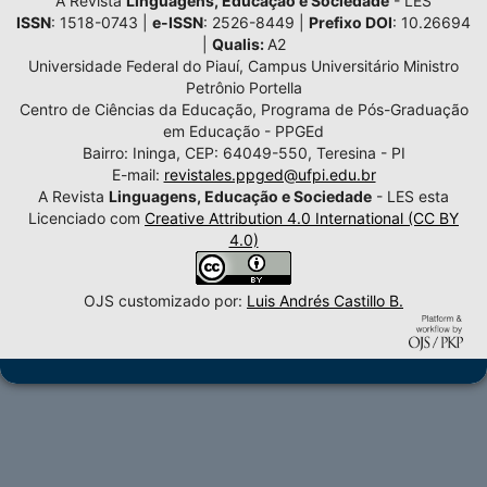
A Revista
Linguagens, Educação e Sociedade
- LES
ISSN
: 1518-0743 |
e-ISSN
: 2526-8449 |
Prefixo DOI
: 10.26694
|
Qualis:
A2
Universidade Federal do Piauí, Campus Universitário Ministro
Petrônio Portella
Centro de Ciências da Educação, Programa de Pós-Graduação
em Educação - PPGEd
Bairro: Ininga, CEP: 64049-550, Teresina - PI
E-mail:
revistales.ppged@ufpi.edu.br
A Revista
Linguagens, Educação e Sociedade
- LES esta
Licenciado com
Creative Attribution 4.0 International (CC BY
4.0)
OJS customizado por:
Luis Andrés Castillo B.