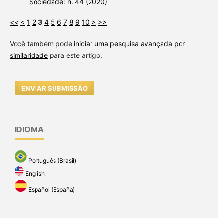
Sociedade: n. 44 (2020)
<<
<
1
2
3
4
5
6
7
8
9
10
>
>>
Você também pode
iniciar uma pesquisa avançada por
similaridade
para este artigo.
ENVIAR SUBMISSÃO
IDIOMA
Português (Brasil)
English
Español (España)