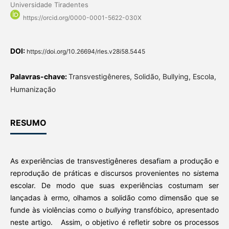
Universidade Tiradentes
https://orcid.org/0000-0001-5622-030X
DOI:
https://doi.org/10.26694/rles.v28i58.5445
Palavras-chave:
Transvestigêneres, Solidão, Bullying, Escola,
Humanização
RESUMO
As experiências de transvestigêneres desafiam a produção e
reprodução de práticas e discursos provenientes no s
is
tema
escolar. De modo que suas experiências costumam ser
lançadas à ermo, olhamos a solidão como dimensão que se
funde às violências como o
bullying
transfóbico, apresentado
neste artigo. Assim, o objetivo é refletir sobre os processos