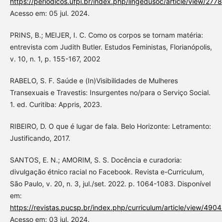
https://periodicos.ufpi.br/index.php/lingedusoc/article/view/2778
Acesso em: 05 jul. 2024.
PRINS, B.; MEIJER, I. C. Como os corpos se tornam matéria:
entrevista com Judith Butler. Estudos Feministas, Florianópolis,
v. 10, n. 1, p. 155-167, 2002
RABELO, S. F. Saúde e (In)Visibilidades de Mulheres
Transexuais e Travestis: Insurgentes no/para o Serviço Social.
1. ed. Curitiba: Appris, 2023.
RIBEIRO, D. O que é lugar de fala. Belo Horizonte: Letramento:
Justificando, 2017.
SANTOS, E. N.; AMORIM, S. S. Docência e curadoria:
divulgação étnico racial no Facebook. Revista e-Curriculum,
São Paulo, v. 20, n. 3, jul./set. 2022. p. 1064-1083. Disponível
em:
https://revistas.pucsp.br/index.php/curriculum/article/view/490
Acesso em: 03 jul. 2024.