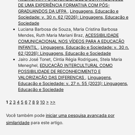
DE UMA EXPERIÊNCIA FORMATIVA COM PÓS-
GRADUANDOS DA UFPA
,
Linguagens, Educação e
Sociedade: v. 30 n. 62 (2026): Linguagens, Educação e
Sociedade
Luciana Barbosa de Souza, Maria Cristina Barbosa
Mendes, Ruth Maria Mariani Braz,
ACESSIBILIDADE
COMUNICACIONAL NOS VÍDEOS PARA A EDUCAÇÃO
INFANTIL
,
Linguagens, Educação e Sociedade: v. 30 n.
62 (2026): Linguagens, Educação e Sociedade
Jairo José Tonet, Cíntia Régia Rodrigues, Stela Maria
Meneghel,
EDUCAÇÃO INTERCULTURAL COMO
POSSIBILIDADE DE RECONHECIMENTO E
VALORIZAÇÃO DAS DIFERENÇAS
,
Linguagens,
Educação e Sociedade: v. 27 n. 55 (2023): Linguagens,
Educação e Sociedade
1
2
3
4
5
6
7
8
9
10
>
>>
Você também pode
iniciar uma pesquisa avançada por
similaridade
para este artigo.