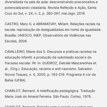
diversidade na sala de aula: desconstruindo preconceitos e
potencializando cidadania. Revista Reflexão e Ação, Santa
Cruz do Sul, v. 24, n. 2, p. 280-297, mai./ago. 2016.
CASTRO, Mary G. e ABRAMOVAY, Miriam. Relações raciais na
escola: reprodução de desigualdades em nome da igualdade.
Brasília: UNESCO, INEP, Observatório de Violências nas
Escolas, 2006.
CAVALLEIRO, Eliane dos S. Discursos e práticas racistas na
educação infantil: a produção da submissão social e do
fracasso escolar. IN: In: QUEIROZ, Delcele Mascarenhas et.
al., (Org.). Educação, racismo e anti-rascismo. Salvador:
Novos Toques, n. 4, 2000, p. 193-219. Programa A cor da
Bahia (UFBA).
CHARLOT, Bernard. A mistificação pedagógica. Tradução
Maria José do Amaral Ferreira. São Paulo: Cortez, 1979.
CHARLOT, Bernard. Relação com a escola e o saber nos