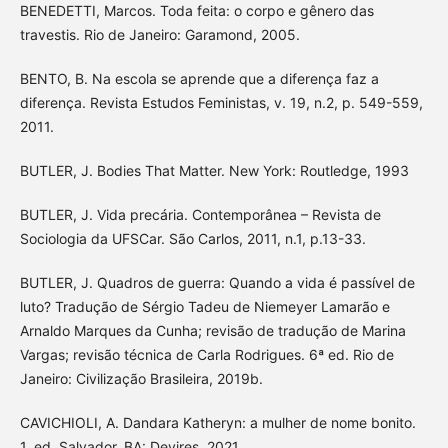
BENEDETTI, Marcos. Toda feita: o corpo e gênero das
travestis. Rio de Janeiro: Garamond, 2005.
BENTO, B. Na escola se aprende que a diferença faz a
diferença. Revista Estudos Feministas, v. 19, n.2, p. 549-559,
2011.
BUTLER, J. Bodies That Matter. New York: Routledge, 1993
BUTLER, J. Vida precária. Contemporânea – Revista de
Sociologia da UFSCar. São Carlos, 2011, n.1, p.13-33.
BUTLER, J. Quadros de guerra: Quando a vida é passível de
luto? Tradução de Sérgio Tadeu de Niemeyer Lamarão e
Arnaldo Marques da Cunha; revisão de tradução de Marina
Vargas; revisão técnica de Carla Rodrigues. 6ª ed. Rio de
Janeiro: Civilização Brasileira, 2019b.
CAVICHIOLI, A. Dandara Katheryn: a mulher de nome bonito.
1. ed. Salvador, BA: Devires, 2021.