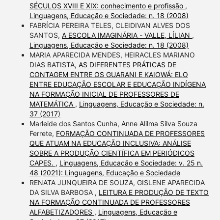
SÉCULOS XVIII E XIX: conhecimento e profissão
,
Linguagens, Educação e Sociedade: n. 18 (2008)
FABRÍCIA PEREIRA TELES, CLEIDIVAN ALVES DOS
SANTOS,
A ESCOLA IMAGINÁRIA - VALLE, LÍLIAN
,
Linguagens, Educação e Sociedade: n. 18 (2008)
MARIA APARECIDA MENDES, HEIRACLES MARIANO
DIAS BATISTA,
AS DIFERENTES PRÁTICAS DE
CONTAGEM ENTRE OS GUARANI E KAIOWÁ: ELO
ENTRE EDUCAÇÃO ESCOLAR E EDUCAÇÃO INDÍGENA
NA FORMAÇÃO INICIAL DE PROFESSORES DE
MATEMÁTICA
,
Linguagens, Educação e Sociedade: n.
37 (2017)
Marleide dos Santos Cunha, Anne Alilma Silva Souza
Ferrete,
FORMAÇÃO CONTINUADA DE PROFESSORES
QUE ATUAM NA EDUCAÇÃO INCLUSIVA: ANÁLISE
SOBRE A PRODUÇÃO CIENTÍFICA EM PERIÓDICOS
CAPES.
,
Linguagens, Educação e Sociedade: v. 25 n.
48 (2021): Linguagens, Educação e Sociedade
RENATA JUNQUEIRA DE SOUZA, GISLENE APARECIDA
DA SILVA BARBOSA ,
LEITURA E PRODUÇÃO DE TEXTO
NA FORMAÇÃO CONTINUADA DE PROFESSORES
ALFABETIZADORES
,
Linguagens, Educação e