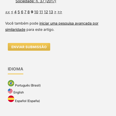
Sociedade: n. 37 (2017)
<<
<
4
5
6
7
8
9
10
11
12
13
>
>>
Você também pode
iniciar uma pesquisa avançada por
similaridade
para este artigo.
ENVIAR SUBMISSÃO
IDIOMA
Português (Brasil)
English
Español (España)