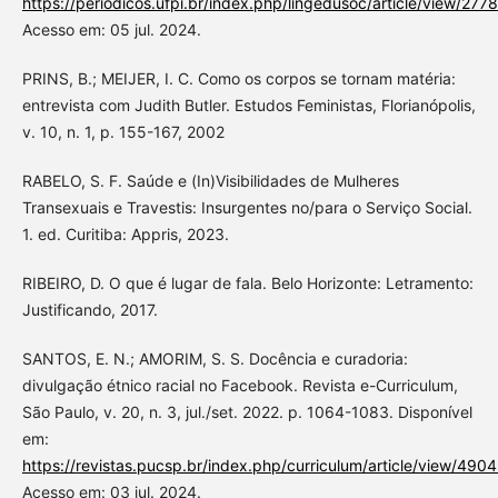
https://periodicos.ufpi.br/index.php/lingedusoc/article/view/2778
Acesso em: 05 jul. 2024.
PRINS, B.; MEIJER, I. C. Como os corpos se tornam matéria:
entrevista com Judith Butler. Estudos Feministas, Florianópolis,
v. 10, n. 1, p. 155-167, 2002
RABELO, S. F. Saúde e (In)Visibilidades de Mulheres
Transexuais e Travestis: Insurgentes no/para o Serviço Social.
1. ed. Curitiba: Appris, 2023.
RIBEIRO, D. O que é lugar de fala. Belo Horizonte: Letramento:
Justificando, 2017.
SANTOS, E. N.; AMORIM, S. S. Docência e curadoria:
divulgação étnico racial no Facebook. Revista e-Curriculum,
São Paulo, v. 20, n. 3, jul./set. 2022. p. 1064-1083. Disponível
em:
https://revistas.pucsp.br/index.php/curriculum/article/view/490
Acesso em: 03 jul. 2024.