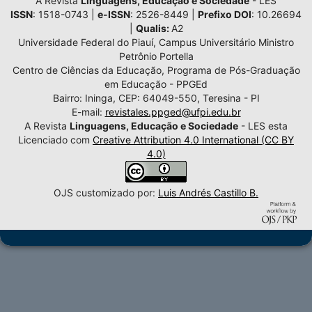
A Revista
Linguagens, Educação e Sociedade
- LES
ISSN
: 1518-0743 |
e-ISSN
: 2526-8449 |
Prefixo DOI
: 10.26694
|
Qualis:
A2
Universidade Federal do Piauí, Campus Universitário Ministro
Petrônio Portella
Centro de Ciências da Educação, Programa de Pós-Graduação
em Educação - PPGEd
Bairro: Ininga, CEP: 64049-550, Teresina - PI
E-mail:
revistales.ppged@ufpi.edu.br
A Revista
Linguagens, Educação e Sociedade
- LES esta
Licenciado com
Creative Attribution 4.0 International (CC BY
4.0)
OJS customizado por:
Luis Andrés Castillo B.