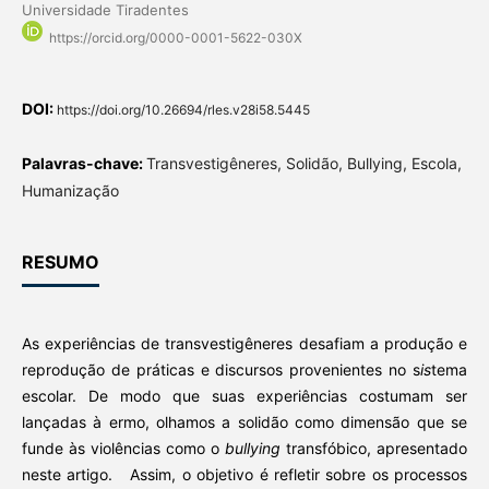
Universidade Tiradentes
https://orcid.org/0000-0001-5622-030X
DOI:
https://doi.org/10.26694/rles.v28i58.5445
Palavras-chave:
Transvestigêneres, Solidão, Bullying, Escola,
Humanização
RESUMO
As experiências de transvestigêneres desafiam a produção e
reprodução de práticas e discursos provenientes no s
is
tema
escolar. De modo que suas experiências costumam ser
lançadas à ermo, olhamos a solidão como dimensão que se
funde às violências como o
bullying
transfóbico, apresentado
neste artigo. Assim, o objetivo é refletir sobre os processos