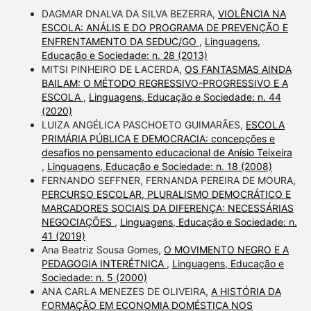
DAGMAR DNALVA DA SILVA BEZERRA,
VIOLÊNCIA NA
ESCOLA: ANÁLIS E DO PROGRAMA DE PREVENÇÃO E
ENFRENTAMENTO DA SEDUC/GO
,
Linguagens,
Educação e Sociedade: n. 28 (2013)
MITSI PINHEIRO DE LACERDA,
OS FANTASMAS AINDA
BAILAM: O MÉTODO REGRESSIVO-PROGRESSIVO E A
ESCOLA
,
Linguagens, Educação e Sociedade: n. 44
(2020)
LUIZA ANGÉLICA PASCHOETO GUIMARÃES,
ESCOLA
PRIMÁRIA PÚBLICA E DEMOCRACIA: concepções e
desafios no pensamento educacional de Anísio Teixeira
,
Linguagens, Educação e Sociedade: n. 18 (2008)
FERNANDO SEFFNER, FERNANDA PEREIRA DE MOURA,
PERCURSO ESCOLAR, PLURALISMO DEMOCRÁTICO E
MARCADORES SOCIAIS DA DIFERENÇA: NECESSÁRIAS
NEGOCIAÇÕES
,
Linguagens, Educação e Sociedade: n.
41 (2019)
Ana Beatriz Sousa Gomes,
O MOVIMENTO NEGRO E A
PEDAGOGIA INTERÉTNICA
,
Linguagens, Educação e
Sociedade: n. 5 (2000)
ANA CARLA MENEZES DE OLIVEIRA,
A HISTÓRIA DA
FORMAÇÃO EM ECONOMIA DOMÉSTICA NOS