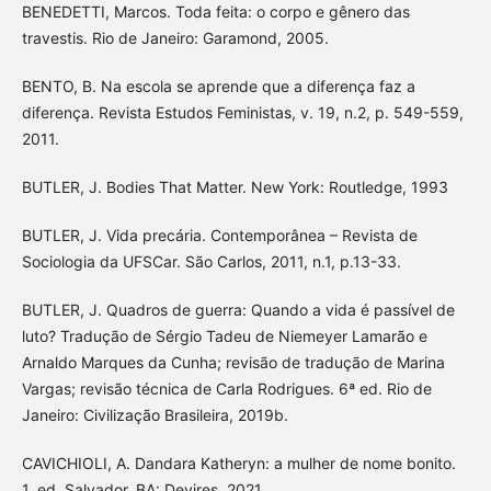
BENEDETTI, Marcos. Toda feita: o corpo e gênero das
travestis. Rio de Janeiro: Garamond, 2005.
BENTO, B. Na escola se aprende que a diferença faz a
diferença. Revista Estudos Feministas, v. 19, n.2, p. 549-559,
2011.
BUTLER, J. Bodies That Matter. New York: Routledge, 1993
BUTLER, J. Vida precária. Contemporânea – Revista de
Sociologia da UFSCar. São Carlos, 2011, n.1, p.13-33.
BUTLER, J. Quadros de guerra: Quando a vida é passível de
luto? Tradução de Sérgio Tadeu de Niemeyer Lamarão e
Arnaldo Marques da Cunha; revisão de tradução de Marina
Vargas; revisão técnica de Carla Rodrigues. 6ª ed. Rio de
Janeiro: Civilização Brasileira, 2019b.
CAVICHIOLI, A. Dandara Katheryn: a mulher de nome bonito.
1. ed. Salvador, BA: Devires, 2021.