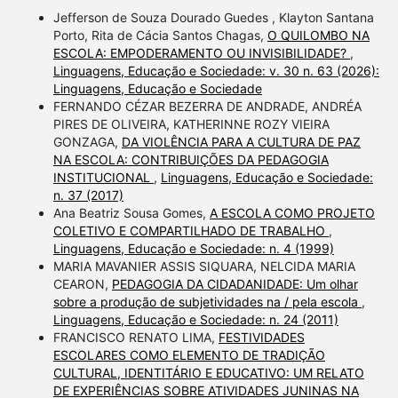
Jefferson de Souza Dourado Guedes , Klayton Santana
Porto, Rita de Cácia Santos Chagas,
O QUILOMBO NA
ESCOLA: EMPODERAMENTO OU INVISIBILIDADE?
,
Linguagens, Educação e Sociedade: v. 30 n. 63 (2026):
Linguagens, Educação e Sociedade
FERNANDO CÉZAR BEZERRA DE ANDRADE, ANDRÉA
PIRES DE OLIVEIRA, KATHERINNE ROZY VIEIRA
GONZAGA,
DA VIOLÊNCIA PARA A CULTURA DE PAZ
NA ESCOLA: CONTRIBUIÇÕES DA PEDAGOGIA
INSTITUCIONAL
,
Linguagens, Educação e Sociedade:
n. 37 (2017)
Ana Beatriz Sousa Gomes,
A ESCOLA COMO PROJETO
COLETIVO E COMPARTILHADO DE TRABALHO
,
Linguagens, Educação e Sociedade: n. 4 (1999)
MARIA MAVANIER ASSIS SIQUARA, NELCIDA MARIA
CEARON,
PEDAGOGIA DA CIDADANIDADE: Um olhar
sobre a produção de subjetividades na / pela escola
,
Linguagens, Educação e Sociedade: n. 24 (2011)
FRANCISCO RENATO LIMA,
FESTIVIDADES
ESCOLARES COMO ELEMENTO DE TRADIÇÃO
CULTURAL, IDENTITÁRIO E EDUCATIVO: UM RELATO
DE EXPERIÊNCIAS SOBRE ATIVIDADES JUNINAS NA