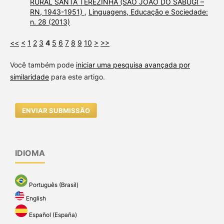
RURAL SANTA TEREZINHA (SÃO JOÃO DO SABUGI –
RN, 1943-1951)
,
Linguagens, Educação e Sociedade:
n. 28 (2013)
<<
<
1
2
3
4
5
6
7
8
9
10
>
>>
Você também pode
iniciar uma pesquisa avançada por
similaridade
para este artigo.
ENVIAR SUBMISSÃO
IDIOMA
Português (Brasil)
English
Español (España)