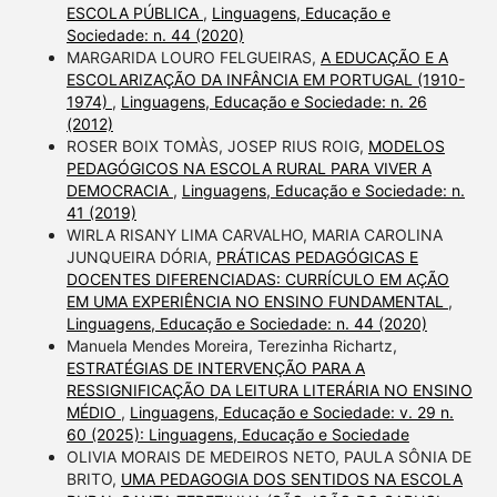
ESCOLA PÚBLICA
,
Linguagens, Educação e
Sociedade: n. 44 (2020)
MARGARIDA LOURO FELGUEIRAS,
A EDUCAÇÃO E A
ESCOLARIZAÇÃO DA INFÂNCIA EM PORTUGAL (1910-
1974)
,
Linguagens, Educação e Sociedade: n. 26
(2012)
ROSER BOIX TOMÀS, JOSEP RIUS ROIG,
MODELOS
PEDAGÓGICOS NA ESCOLA RURAL PARA VIVER A
DEMOCRACIA
,
Linguagens, Educação e Sociedade: n.
41 (2019)
WIRLA RISANY LIMA CARVALHO, MARIA CAROLINA
JUNQUEIRA DÓRIA,
PRÁTICAS PEDAGÓGICAS E
DOCENTES DIFERENCIADAS: CURRÍCULO EM AÇÃO
EM UMA EXPERIÊNCIA NO ENSINO FUNDAMENTAL
,
Linguagens, Educação e Sociedade: n. 44 (2020)
Manuela Mendes Moreira, Terezinha Richartz,
ESTRATÉGIAS DE INTERVENÇÃO PARA A
RESSIGNIFICAÇÃO DA LEITURA LITERÁRIA NO ENSINO
MÉDIO
,
Linguagens, Educação e Sociedade: v. 29 n.
60 (2025): Linguagens, Educação e Sociedade
OLIVIA MORAIS DE MEDEIROS NETO, PAULA SÔNIA DE
BRITO,
UMA PEDAGOGIA DOS SENTIDOS NA ESCOLA