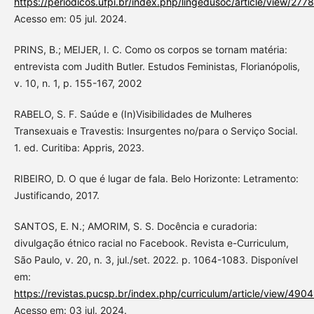
https://periodicos.ufpi.br/index.php/lingedusoc/article/view/2778
Acesso em: 05 jul. 2024.
PRINS, B.; MEIJER, I. C. Como os corpos se tornam matéria:
entrevista com Judith Butler. Estudos Feministas, Florianópolis,
v. 10, n. 1, p. 155-167, 2002
RABELO, S. F. Saúde e (In)Visibilidades de Mulheres
Transexuais e Travestis: Insurgentes no/para o Serviço Social.
1. ed. Curitiba: Appris, 2023.
RIBEIRO, D. O que é lugar de fala. Belo Horizonte: Letramento:
Justificando, 2017.
SANTOS, E. N.; AMORIM, S. S. Docência e curadoria:
divulgação étnico racial no Facebook. Revista e-Curriculum,
São Paulo, v. 20, n. 3, jul./set. 2022. p. 1064-1083. Disponível
em:
https://revistas.pucsp.br/index.php/curriculum/article/view/490
Acesso em: 03 jul. 2024.