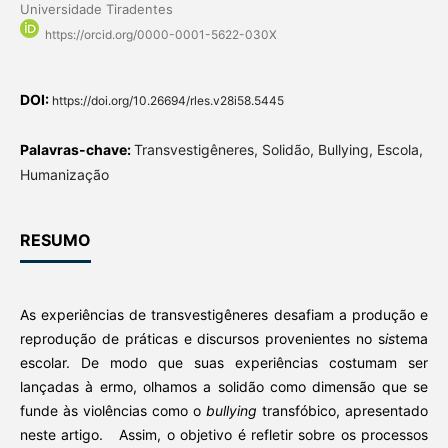
Universidade Tiradentes
https://orcid.org/0000-0001-5622-030X
DOI:
https://doi.org/10.26694/rles.v28i58.5445
Palavras-chave:
Transvestigêneres, Solidão, Bullying, Escola,
Humanização
RESUMO
As experiências de transvestigêneres desafiam a produção e
reprodução de práticas e discursos provenientes no s
is
tema
escolar. De modo que suas experiências costumam ser
lançadas à ermo, olhamos a solidão como dimensão que se
funde às violências como o
bullying
transfóbico, apresentado
neste artigo. Assim, o objetivo é refletir sobre os processos