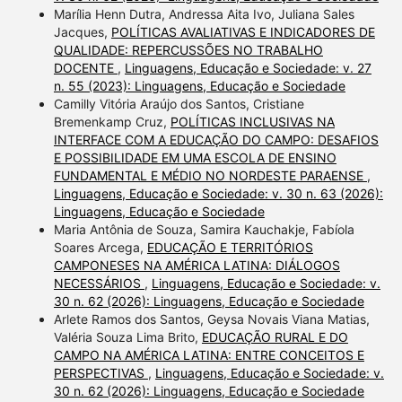
Marília Henn Dutra, Andressa Aita Ivo, Juliana Sales
Jacques,
POLÍTICAS AVALIATIVAS E INDICADORES DE
QUALIDADE: REPERCUSSÕES NO TRABALHO
DOCENTE
,
Linguagens, Educação e Sociedade: v. 27
n. 55 (2023): Linguagens, Educação e Sociedade
Camilly Vitória Araújo dos Santos, Cristiane
Bremenkamp Cruz,
POLÍTICAS INCLUSIVAS NA
INTERFACE COM A EDUCAÇÃO DO CAMPO: DESAFIOS
E POSSIBILIDADE EM UMA ESCOLA DE ENSINO
FUNDAMENTAL E MÉDIO NO NORDESTE PARAENSE
,
Linguagens, Educação e Sociedade: v. 30 n. 63 (2026):
Linguagens, Educação e Sociedade
Maria Antônia de Souza, Samira Kauchakje, Fabíola
Soares Arcega,
EDUCAÇÃO E TERRITÓRIOS
CAMPONESES NA AMÉRICA LATINA: DIÁLOGOS
NECESSÁRIOS
,
Linguagens, Educação e Sociedade: v.
30 n. 62 (2026): Linguagens, Educação e Sociedade
Arlete Ramos dos Santos, Geysa Novais Viana Matias,
Valéria Souza Lima Brito,
EDUCAÇÃO RURAL E DO
CAMPO NA AMÉRICA LATINA: ENTRE CONCEITOS E
PERSPECTIVAS
,
Linguagens, Educação e Sociedade: v.
30 n. 62 (2026): Linguagens, Educação e Sociedade