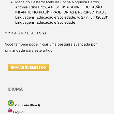
Maria do Desterro Melo da Rocha Nogueira Barros,
Antonia Edna Brito,
A PESQUISA SOBRE EDUCAÇÃO
INFANTIL NO PIAUÍ: TRAJETÓRIAS E PERSPECTIVAS
,
Linguagens, Educação e Sociedade: v. 27 n. 54 (2023):
Linguagens, Educação e Sociedade
1
2
3
4
5
6
7
8
9
10
>
>>
Você também pode
iniciar uma pesquisa avançada por
similaridade
para este artigo.
ENVIAR SUBMISSÃO
IDIOMA
Português (Brasil)
English