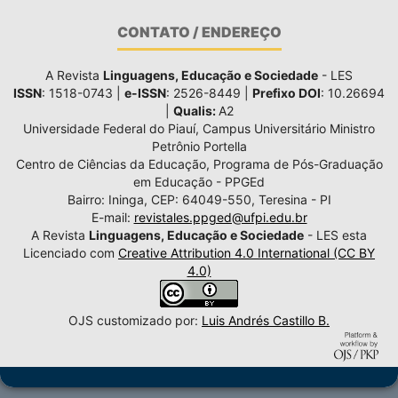
CONTATO / ENDEREÇO
A Revista
Linguagens, Educação e Sociedade
- LES
ISSN
: 1518-0743 |
e-ISSN
: 2526-8449 |
Prefixo DOI
: 10.26694
|
Qualis:
A2
Universidade Federal do Piauí, Campus Universitário Ministro
Petrônio Portella
Centro de Ciências da Educação, Programa de Pós-Graduação
em Educação - PPGEd
Bairro: Ininga, CEP: 64049-550, Teresina - PI
E-mail:
revistales.ppged@ufpi.edu.br
A Revista
Linguagens, Educação e Sociedade
- LES esta
Licenciado com
Creative Attribution 4.0 International (CC BY
4.0)
OJS customizado por:
Luis Andrés Castillo B.