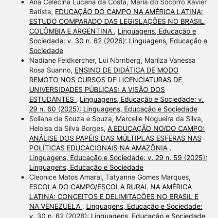
Ana Celecina Lucena da Costa, Maria do Socorro Xavier
Batista,
EDUCAÇÃO DO CAMPO NA AMÉRICA LATINA:
ESTUDO COMPARADO DAS LEGISLAÇÕES NO BRASIL,
COLÔMBIA E ARGENTINA
,
Linguagens, Educação e
Sociedade: v. 30 n. 62 (2026): Linguagens, Educação e
Sociedade
Nadiane Feldkercher, Lui Nörnberg, Marilza Vanessa
Rosa Suanno,
ENSINO DE DIDÁTICA DE MODO
REMOTO NOS CURSOS DE LICENCIATURAS DE
UNIVERSIDADES PÚBLICAS: A VISÃO DOS
ESTUDANTES
,
Linguagens, Educação e Sociedade: v.
29 n. 60 (2025): Linguagens, Educação e Sociedade
Soliana de Souza e Souza, Marcelle Nogueira da Silva,
Heloisa da Silva Borges,
A EDUCAÇÃO NO/DO CAMPO:
ANÁLISE DOS PAPÉIS DAS MÚLTIPLAS ESFERAS NAS
POLÍTICAS EDUCACIONAIS NA AMAZÔNIA
,
Linguagens, Educação e Sociedade: v. 29 n. 59 (2025):
Linguagens, Educação e Sociedade
Cleonice Matos Amaral, Tatyanne Gomes Marques,
ESCOLA DO CAMPO/ESCOLA RURAL NA AMÉRICA
LATINA: CONCEITOS E DELIMITAÇÕES NO BRASIL E
NA VENEZUELA
,
Linguagens, Educação e Sociedade:
v. 30 n. 62 (2026): Linguagens, Educação e Sociedade