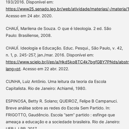
193/2016. Disponível em:
https://www25.senado.leg.br/web/atividade/materias/-/materia
Acesso em 24 abr. 2020.
CHAUÍ, Marilena de Souza. O que é Ideologia. 2 ed. São
Paulo: Brasiliense, 2008.
CHAUÍ. Ideologia e Educação. Educ. Pesqui., São Paulo, v. 42,
n. 1, p. 245-257, jan./mar. 2016. Disponível em:
https://www.scielo.br/j/ep/a/Hkd5kq8TC4k7bgfGBY7PNds/abstr
lang=pt
. Acesso em 22 abr. 2022.
CUNHA, Luiz Antônio. Uma leitura da teoria da Escola
Capitalista. Rio de Janeiro: Achiamé, 1980.
ESPINOSA, Betty R. Solano; QUEIROZ, Felipe B Campanuci.
Breve análise sobre as redes do Escola Sem Partido. In:
FRIGOTTO, Gaudêncio. Escola “sem” partido : esfinge que
ameaça a educação e a sociedade brasileira. Rio de Janeiro:
UERJ, LPP, 2017.