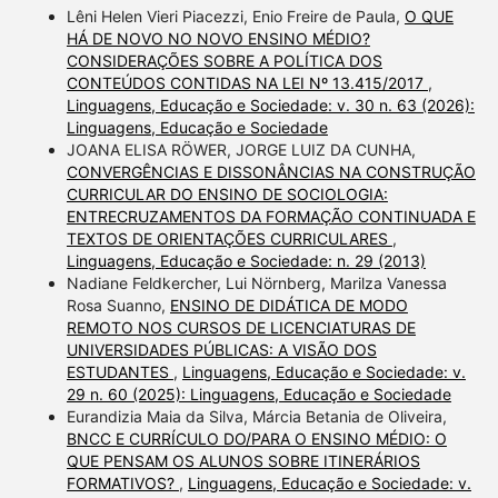
Lêni Helen Vieri Piacezzi, Enio Freire de Paula,
O QUE
HÁ DE NOVO NO NOVO ENSINO MÉDIO?
CONSIDERAÇÕES SOBRE A POLÍTICA DOS
CONTEÚDOS CONTIDAS NA LEI Nº 13.415/2017
,
Linguagens, Educação e Sociedade: v. 30 n. 63 (2026):
Linguagens, Educação e Sociedade
JOANA ELISA RÖWER, JORGE LUIZ DA CUNHA,
CONVERGÊNCIAS E DISSONÂNCIAS NA CONSTRUÇÃO
CURRICULAR DO ENSINO DE SOCIOLOGIA:
ENTRECRUZAMENTOS DA FORMAÇÃO CONTINUADA E
TEXTOS DE ORIENTAÇÕES CURRICULARES
,
Linguagens, Educação e Sociedade: n. 29 (2013)
Nadiane Feldkercher, Lui Nörnberg, Marilza Vanessa
Rosa Suanno,
ENSINO DE DIDÁTICA DE MODO
REMOTO NOS CURSOS DE LICENCIATURAS DE
UNIVERSIDADES PÚBLICAS: A VISÃO DOS
ESTUDANTES
,
Linguagens, Educação e Sociedade: v.
29 n. 60 (2025): Linguagens, Educação e Sociedade
Eurandizia Maia da Silva, Márcia Betania de Oliveira,
BNCC E CURRÍCULO DO/PARA O ENSINO MÉDIO: O
QUE PENSAM OS ALUNOS SOBRE ITINERÁRIOS
FORMATIVOS?
,
Linguagens, Educação e Sociedade: v.