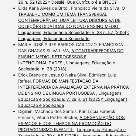
26 n. 52 (2022): Dossiê: Que Currículo é a BNCC?
Élida Karla Alves de Brito , Francisco Vieira da Silva,
O
TRABALHO COMO UM TEMA TRANSVERSAL
CONTEMPORÂNEO: UMA LEITURA DISCURSIVA DE
COLEÇÕES DIDÁTICAS DO NOVO ENSINO MÉDIO
,
Linguagens, Educação e Sociedade: v. 28 n. 57 (2024):
Linguagens, Educação e Sociedade
MARIA JOSÉ PIRES BARROS CARDOZO, FRANCISCA
DAS CHAGAS SILVA LIMA,
A CONTRARREFORMA DO
ENSINO MÉDIO: RETROCESSOS E
INTENCIONALIDADES
,
Linguagens, Educação e
Sociedade: n. 38 (2018)
Erick Breno de Jesus Oliveira Silva, Edmilson Luiz
Rafael,
FORMAS DE MANIFESTAÇÃO DA
INTERFERÊNCIA DA AVALIAÇÃO EXTERNA NA PRÁTICA
DE ENSINO DE LÍNGUA PORTUGUESA
,
Linguagens,
Educação e Sociedade: v. 29 n. 61 (2025): Linguagens,
Educação e Sociedade
Digilaini Machado dos Santos, Kári Lúcia Forneck
Forneck, Vitória Petter Becker,
A ORGANIZAÇÃO DOS
ESPAÇOS E DOS TEMPOS NA PROMOÇÃO DO
PROTAGONISMO INFANTIL
,
Linguagens, Educação e
Sociedade: v. 29 n. 59 (2025): Linguagens, Educação e