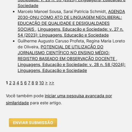
Sociedade
Marcelo Manoel Sousa, Saraí Patricia Schmidt,
AGENDA
2030-ONU COMO ATO DE LINGUAGEM NEOLIBERAL:
EDUCAÇÃO DE QUALIDADE E DESIGUALDADES
SOCIAIS
,
Linguagens, Educação e Sociedade: v. 27 n.
54 (2023): Linguagens, Educação e Sociedade
Guilherme Augusto Caruso Profeta, Regina Maria Loreto
de Oliveira,
POTENCIAL DE UTILIZAÇÃO DO
JORNALISMO CIENTÍFICO NO ENSINO MÉDIO:
REGISTRO BASEADO EM OBSERVAÇÃO DOCENTE
,
Linguagens, Educação e Sociedade: v. 28 n. 58 (2024):
Linguagens, Educação e Sociedade
1
2
3
4
5
6
7
8
9
10
>
>>
Você também pode
iniciar uma pesquisa avançada por
similaridade
para este artigo.
ENVIAR SUBMISSÃO