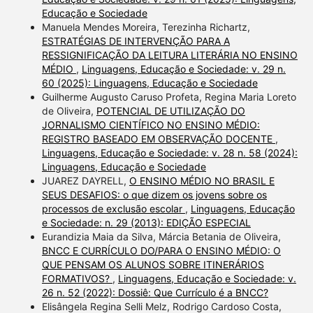
Educação e Sociedade
Manuela Mendes Moreira, Terezinha Richartz,
ESTRATÉGIAS DE INTERVENÇÃO PARA A
RESSIGNIFICAÇÃO DA LEITURA LITERÁRIA NO ENSINO
MÉDIO
,
Linguagens, Educação e Sociedade: v. 29 n.
60 (2025): Linguagens, Educação e Sociedade
Guilherme Augusto Caruso Profeta, Regina Maria Loreto
de Oliveira,
POTENCIAL DE UTILIZAÇÃO DO
JORNALISMO CIENTÍFICO NO ENSINO MÉDIO:
REGISTRO BASEADO EM OBSERVAÇÃO DOCENTE
,
Linguagens, Educação e Sociedade: v. 28 n. 58 (2024):
Linguagens, Educação e Sociedade
JUAREZ DAYRELL,
O ENSINO MÉDIO NO BRASIL E
SEUS DESAFIOS: o que dizem os jovens sobre os
processos de exclusão escolar
,
Linguagens, Educação
e Sociedade: n. 29 (2013): EDIÇÃO ESPECIAL
Eurandizia Maia da Silva, Márcia Betania de Oliveira,
BNCC E CURRÍCULO DO/PARA O ENSINO MÉDIO: O
QUE PENSAM OS ALUNOS SOBRE ITINERÁRIOS
FORMATIVOS?
,
Linguagens, Educação e Sociedade: v.
26 n. 52 (2022): Dossiê: Que Currículo é a BNCC?
Elisângela Regina Selli Melz, Rodrigo Cardoso Costa,