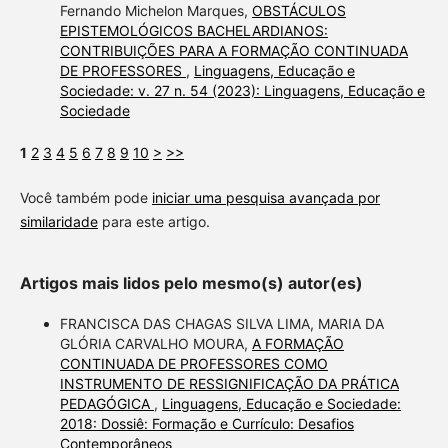
Fernando Michelon Marques,
OBSTÁCULOS
EPISTEMOLÓGICOS BACHELARDIANOS:
CONTRIBUIÇÕES PARA A FORMAÇÃO CONTINUADA
DE PROFESSORES
,
Linguagens, Educação e
Sociedade: v. 27 n. 54 (2023): Linguagens, Educação e
Sociedade
1
2
3
4
5
6
7
8
9
10
>
>>
Você também pode
iniciar uma pesquisa avançada por
similaridade
para este artigo.
Artigos mais lidos pelo mesmo(s) autor(es)
FRANCISCA DAS CHAGAS SILVA LIMA, MARIA DA
GLÓRIA CARVALHO MOURA,
A FORMAÇÃO
CONTINUADA DE PROFESSORES COMO
INSTRUMENTO DE RESSIGNIFICAÇÃO DA PRÁTICA
PEDAGÓGICA
,
Linguagens, Educação e Sociedade:
2018: Dossiê: Formação e Currículo: Desafios
Contemporâneos