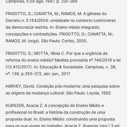
Campinas, n.59 ago. 1997. p. 225-269
FRIGOTTO, G.; CIAVATTA, M.; RAMOS, M. A gênese do
Decreto n. 5.154/2004: umdebate no contexto controverso
da democracia restrita. In: Ensino médio integrado:
concepções e contradições. FRIGOTTO, G.; CIAVATTA, M.;
RAMOS, M. (orgs). São Paulo: Cortez, 2005.
FRIGOTTO, G.; MOTTA, Vânia C. Por que a urgência da
reforma do ensino médio? Medida provisória nº 746/2016 e lei
(13.415/2017). In: Educação & Sociedade. Campinas, v. 38,
nº. 139, p.355-372, abr.-jun., 2017
HARVEY, David. Condição pós-moderna: uma pesquisa sobre
as origens da mudança cultural. São Paulo: Loyola, 1992.
KUENZER, Acacia Z. A concepção de Ensino Médio e
profissional no Brasil: a história da construção de uma
proposta dual. In: Ensino Médio: construindo uma proposta
para os que vivem do trabalho. Acacia Z. Kuenzer (org.) 3 ed.