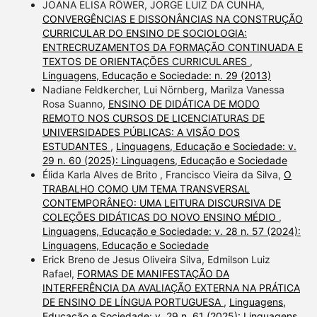
JOANA ELISA RÖWER, JORGE LUIZ DA CUNHA,
CONVERGÊNCIAS E DISSONÂNCIAS NA CONSTRUÇÃO
CURRICULAR DO ENSINO DE SOCIOLOGIA:
ENTRECRUZAMENTOS DA FORMAÇÃO CONTINUADA E
TEXTOS DE ORIENTAÇÕES CURRICULARES
,
Linguagens, Educação e Sociedade: n. 29 (2013)
Nadiane Feldkercher, Lui Nörnberg, Marilza Vanessa
Rosa Suanno,
ENSINO DE DIDÁTICA DE MODO
REMOTO NOS CURSOS DE LICENCIATURAS DE
UNIVERSIDADES PÚBLICAS: A VISÃO DOS
ESTUDANTES
,
Linguagens, Educação e Sociedade: v.
29 n. 60 (2025): Linguagens, Educação e Sociedade
Élida Karla Alves de Brito , Francisco Vieira da Silva,
O
TRABALHO COMO UM TEMA TRANSVERSAL
CONTEMPORÂNEO: UMA LEITURA DISCURSIVA DE
COLEÇÕES DIDÁTICAS DO NOVO ENSINO MÉDIO
,
Linguagens, Educação e Sociedade: v. 28 n. 57 (2024):
Linguagens, Educação e Sociedade
Erick Breno de Jesus Oliveira Silva, Edmilson Luiz
Rafael,
FORMAS DE MANIFESTAÇÃO DA
INTERFERÊNCIA DA AVALIAÇÃO EXTERNA NA PRÁTICA
DE ENSINO DE LÍNGUA PORTUGUESA
,
Linguagens,
Educação e Sociedade: v. 29 n. 61 (2025): Linguagens,