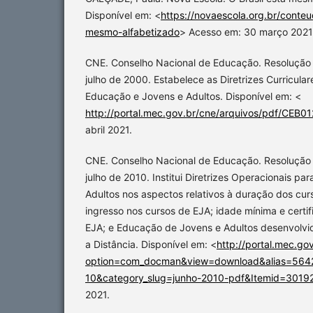
Disponível em: <
https://novaescola.org.br/conteu
mesmo-alfabetizado
> Acesso em: 30 março 2021
CNE. Conselho Nacional de Educação. Resolução
julho de 2000. Estabelece as Diretrizes Curricula
Educação e Jovens e Adultos. Disponível em: <
http://portal.mec.gov.br/cne/arquivos/pdf/CEB0
abril 2021.
CNE. Conselho Nacional de Educação. Resolução
julho de 2010. Institui Diretrizes Operacionais p
Adultos nos aspectos relativos à duração dos cur
ingresso nos cursos de EJA; idade mínima e cert
EJA; e Educação de Jovens e Adultos desenvolvi
a Distância. Disponível em: <
http://portal.mec.go
option=com_docman&view=download&alias=564
10&category_slug=junho-2010-pdf&Itemid=3019
2021.