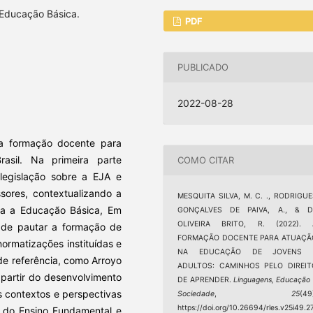
 Educação Básica.
PDF
PUBLICADO
2022-08-28
 da formação docente para
sil. Na primeira parte
COMO CITAR
 legislação sobre a EJA e
ssores, contextualizando a
MESQUITA SILVA, M. C. ., RODRIGU
ra a Educação Básica, Em
GONÇALVES DE PAIVA, A., & D
OLIVEIRA BRITO, R. (2022). 
e de pautar a formação de
FORMAÇÃO DOCENTE PARA ATUAÇÃ
normatizações instituídas e
NA EDUCAÇÃO DE JOVENS 
de referência, como Arroyo
ADULTOS: CAMINHOS PELO DIREIT
A partir do desenvolvimento
DE APRENDER.
Linguagens, Educação
os contextos e perspectivas
Sociedade
,
25
(49
https://doi.org/10.26694/rles.v25i49.2
a do Ensino Fundamental e