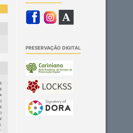
PRESERVAÇÃO DIGITAL
ES
E
A
O
E
O
 E
).
7