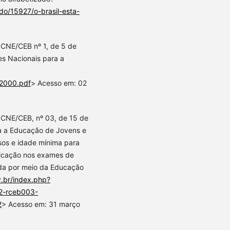
do/15927/o-brasil-esta-
 CNE/CEB nº 1, de 5 de
res Nacionais para a
12000.pdf
> Acesso em: 02
 CNE/CEB, nº 03, de 15 de
ara a Educação de Jovens e
sos e idade mínima para
ificação nos exames de
da por meio da Educação
v.br/index.php?
2-rceb003-
2
> Acesso em: 31 março