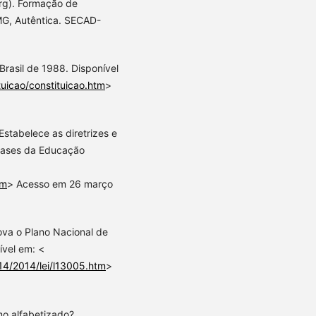
rg). Formação de
MG, Autêntica. SECAD-
Brasil de 1988. Disponível
tuicao/constituicao.htm
>
stabelece as diretrizes e
 Bases da Educação
tm
> Acesso em 26 março
ova o Plano Nacional de
ível em: <
014/2014/lei/l13005.htm
>
mo alfabetizado?