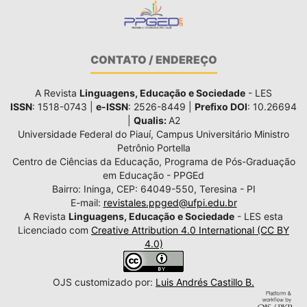
CONTATO / ENDEREÇO
A Revista
Linguagens, Educação e Sociedade
- LES
ISSN
: 1518-0743 |
e-ISSN
: 2526-8449 |
Prefixo DOI
: 10.26694
|
Qualis:
A2
Universidade Federal do Piauí, Campus Universitário Ministro
Petrônio Portella
Centro de Ciências da Educação, Programa de Pós-Graduação
em Educação - PPGEd
Bairro: Ininga, CEP: 64049-550, Teresina - PI
E-mail:
revistales.ppged@ufpi.edu.br
A Revista
Linguagens, Educação e Sociedade
- LES esta
Licenciado com
Creative Attribution 4.0 International (CC BY
4.0)
OJS customizado por:
Luis Andrés Castillo B.