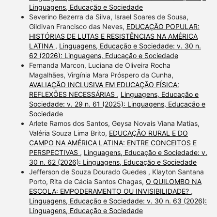
Linguagens, Educação e Sociedade
Severino Bezerra da Silva, Israel Soares de Sousa,
Gildivan Francisco das Neves,
EDUCAÇÃO POPULAR:
HISTÓRIAS DE LUTAS E RESISTÊNCIAS NA AMÉRICA
LATINA
,
Linguagens, Educação e Sociedade: v. 30 n.
62 (2026): Linguagens, Educação e Sociedade
Fernanda Marcon, Luciana de Oliveira Rocha
Magalhães, Virgínia Mara Próspero da Cunha,
AVALIAÇÃO INCLUSIVA EM EDUCAÇÃO FÍSICA:
REFLEXÕES NECESSÁRIAS
,
Linguagens, Educação e
Sociedade: v. 29 n. 61 (2025): Linguagens, Educação e
Sociedade
Arlete Ramos dos Santos, Geysa Novais Viana Matias,
Valéria Souza Lima Brito,
EDUCAÇÃO RURAL E DO
CAMPO NA AMÉRICA LATINA: ENTRE CONCEITOS E
PERSPECTIVAS
,
Linguagens, Educação e Sociedade: v.
30 n. 62 (2026): Linguagens, Educação e Sociedade
Jefferson de Souza Dourado Guedes , Klayton Santana
Porto, Rita de Cácia Santos Chagas,
O QUILOMBO NA
ESCOLA: EMPODERAMENTO OU INVISIBILIDADE?
,
Linguagens, Educação e Sociedade: v. 30 n. 63 (2026):
Linguagens, Educação e Sociedade