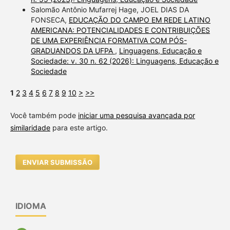
Salomão Antônio Mufarrej Hage, JOEL DIAS DA
FONSECA,
EDUCAÇÃO DO CAMPO EM REDE LATINO
AMERICANA: POTENCIALIDADES E CONTRIBUIÇÕES
DE UMA EXPERIÊNCIA FORMATIVA COM PÓS-
GRADUANDOS DA UFPA
,
Linguagens, Educação e
Sociedade: v. 30 n. 62 (2026): Linguagens, Educação e
Sociedade
1
2
3
4
5
6
7
8
9
10
>
>>
Você também pode
iniciar uma pesquisa avançada por
similaridade
para este artigo.
ENVIAR SUBMISSÃO
IDIOMA