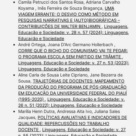
Camila Petrucci dos Santos Rosa, Adriana Carvalho
Koyama , Inês Ferreira de Souza Bragança,
UMA
VIAGEM ERRANTE: O DESVIO COMO MÉTODO EM
PESQUISAS NARRATIVAS E (AUTO)BIOGRÁFICAS –
CONTRIBUIÇÕES DE WALTER BENJAMIN
,
Linguagens,
Educação e Sociedade: v. 28 n. 57 (2024): Linguagens,
Educação e Sociedade
André Ortega, Joana D'Arc Germano Hollerbach ,
CORRE QUE O BICHO DO COMUNISMO VAI TE PEGAR:
O PROGRAMA ESCOLA SEM PARTIDO EM TRÂMITE
,
Linguagens, Educação e Sociedade: v. 27 n. 53 (2023):
Linguagens, Educação e Sociedade
Aline Carla de Sousa Leite Cipriano, Jane Bezerra de
Sousa,
TRAJETÓRIAS DE DOCENTES: MAPEAMENTO
DA PRODUÇÃO DO PROGRAMA DE PÓS-GRADUAÇÃO
EM EDUCAÇÃO DA UNIVERSIDADE FEDERAL DO PIAUÍ
(1995-2020)
,
Linguagens, Educação e Sociedade: v.
26 n. 51 (2022): Linguagens, Educação e Sociedade
Marília Henn Dutra, Andressa Aita Ivo, Juliana Sales
Jacques,
POLÍTICAS AVALIATIVAS E INDICADORES DE
QUALIDADE: REPERCUSSÕES NO TRABALHO
DOCENTE
,
Linguagens, Educação e Sociedade: v. 27
n. 55 (2023): Linguagens, Educação e Sociedade