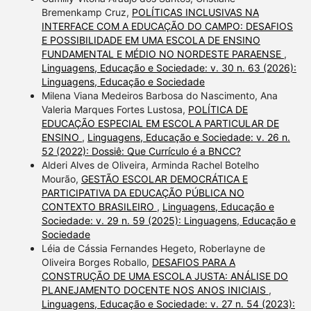
Bremenkamp Cruz,
POLÍTICAS INCLUSIVAS NA
INTERFACE COM A EDUCAÇÃO DO CAMPO: DESAFIOS
E POSSIBILIDADE EM UMA ESCOLA DE ENSINO
FUNDAMENTAL E MÉDIO NO NORDESTE PARAENSE
,
Linguagens, Educação e Sociedade: v. 30 n. 63 (2026):
Linguagens, Educação e Sociedade
Milena Viana Medeiros Barbosa do Nascimento, Ana
Valeria Marques Fortes Lustosa,
POLÍTICA DE
EDUCAÇÃO ESPECIAL EM ESCOLA PARTICULAR DE
ENSINO
,
Linguagens, Educação e Sociedade: v. 26 n.
52 (2022): Dossiê: Que Currículo é a BNCC?
Alderi Alves de Oliveira, Arminda Rachel Botelho
Mourão,
GESTÃO ESCOLAR DEMOCRÁTICA E
PARTICIPATIVA DA EDUCAÇÃO PÚBLICA NO
CONTEXTO BRASILEIRO
,
Linguagens, Educação e
Sociedade: v. 29 n. 59 (2025): Linguagens, Educação e
Sociedade
Léia de Cássia Fernandes Hegeto, Roberlayne de
Oliveira Borges Roballo,
DESAFIOS PARA A
CONSTRUÇÃO DE UMA ESCOLA JUSTA: ANÁLISE DO
PLANEJAMENTO DOCENTE NOS ANOS INICIAIS
,
Linguagens, Educação e Sociedade: v. 27 n. 54 (2023):