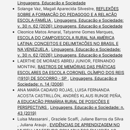
Linguagens, Educação e Sociedade
Solange Vaz, Magali Aparecida Silvestre,
REFLEXÕES
SOBRE A FORMAÇÃO DO PEDAGOGO E A RELAÇÃO
ESCOLA-FAMÍLIA
,
Linguagens, Educação e Sociedade:
v. 30 n. 62 (2026): Linguagens, Educação e Sociedade
Cleonice Matos Amaral, Tatyanne Gomes Marques,
ESCOLA DO CAMPO/ESCOLA RURAL NA AMÉRICA
LATINA: CONCEITOS E DELIMITAÇÕES NO BRASIL E
NA VENEZUELA
,
Linguagens, Educação e Sociedade:
v. 30 n. 62 (2026): Linguagens, Educação e Sociedade
LAERTHE DE MORAES ABREU JUNIOR, FERNANDO
MONTINI,
RASTROS DE MEMÓRIAS DAS PRÁTICAS
ESCOLARES DA ESCOLA CORONEL OLÍMPIO DOS REIS
(1910) DE SOCORRO - SP
,
Linguagens, Educação e
Sociedade: n. 14 (2006)
ANA MARÍA CADAVID ROJAS, LUISA FERNANDA
ACOSTA CASTRILLÓN, ANDRÉS KLAUS RUNGE PEÑA,
A EDUCAÇÃO PRIMÁRIA RURAL DE POSIÇÕES E
PERSPECTIVAS
,
Linguagens, Educação e Sociedade: n.
43 (2019)
Luisa Massarani , Graziele Scalfi, Juliane Barros da Silva
, Juliana Araujo ,
EVIDÊNCIAS DE APRENDIZAGEM NO