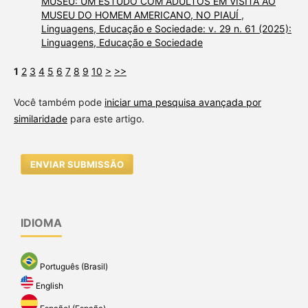
MUSEU: UM ESTUDO COM ADULTOS EM VISITA AO
MUSEU DO HOMEM AMERICANO, NO PIAUÍ
,
Linguagens, Educação e Sociedade: v. 29 n. 61 (2025):
Linguagens, Educação e Sociedade
1
2
3
4
5
6
7
8
9
10
>
>>
Você também pode
iniciar uma pesquisa avançada por
similaridade
para este artigo.
ENVIAR SUBMISSÃO
IDIOMA
Português (Brasil)
English