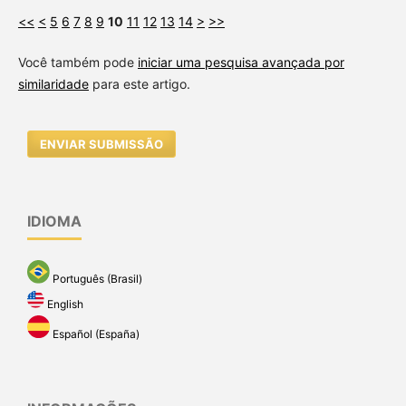
<<
<
5
6
7
8
9
10
11
12
13
14
>
>>
Você também pode
iniciar uma pesquisa avançada por
similaridade
para este artigo.
ENVIAR SUBMISSÃO
IDIOMA
Português (Brasil)
English
Español (España)