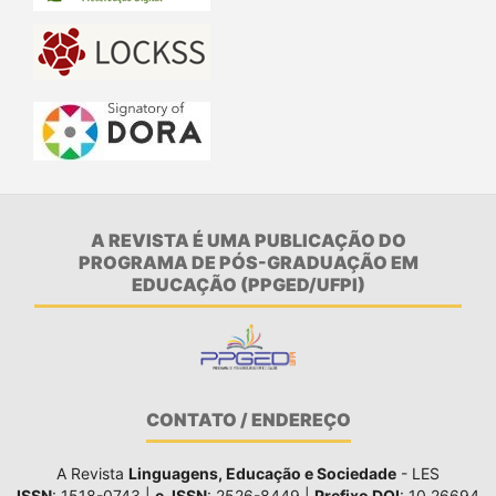
A REVISTA É UMA PUBLICAÇÃO DO
PROGRAMA DE PÓS-GRADUAÇÃO EM
EDUCAÇÃO (PPGED/UFPI)
CONTATO / ENDEREÇO
A Revista
Linguagens, Educação e Sociedade
- LES
ISSN
: 1518-0743 |
e-ISSN
: 2526-8449 |
Prefixo DOI
: 10.26694