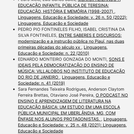
EDUCAÇÃO INFANTIL PÚBLICA DE TERESINA:
EDUCAÇÃO, HISTÓRIA E MEMÓRIA (1998-2007)
,
Linguagens, Educação e Sociedade: v. 26 n. 50 (2022):
Linguagens, Educação e Sociedade
PEDRO PIO FONTINELES FILHO, ISABEL CRISTINA DA
SILVA FONTINELES,
ENTRE SABERES E DISCURSOS:
modernização e a instrução pública no Piauí, nas duas
primeiras décadas do século xx
,
Linguagens,
Educação e Sociedade: n. 22 (2010)
EDNARDO MONTEIRO GONZAGA DO MONTI,
SONS E
IDEAIS PELA DEMOCRATIZAÇÃO DO ENSINO DE
MÚSICA: VILLALOBOS NO INSTITUTO DE EDUCAÇÃO
DO RIO DE JANEIRO
,
Linguagens, Educação e
Sociedade: n. 41 (2019)
Sara Fernandes Teixeira Rodrigues, Anderson Claytom
Ferreira Brettas, Otaviano José Pereira,
O PODCAST NO
ENSINO E APRENDIZAGEM DE LITERATURA NA
EDUCAÇÃO BÁSICA: UM ESTUDO EM UMA ESCOLA
PÚBLICA MUNICIPAL EM UBERLÂNDIA, MG, COM
ÊNFASE NOS ALUNOS PROTAGONISTAS.
,
Linguagens,
Educação e Sociedade: v. 25 n. 48 (2021): Linguagens,
Educação e Sociedade