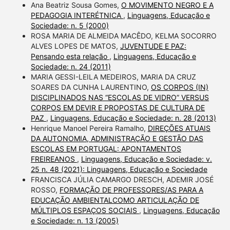
Ana Beatriz Sousa Gomes,
O MOVIMENTO NEGRO E A
PEDAGOGIA INTERÉTNICA
,
Linguagens, Educação e
Sociedade: n. 5 (2000)
ROSA MARIA DE ALMEIDA MACÊDO, KELMA SOCORRO
ALVES LOPES DE MATOS,
JUVENTUDE E PAZ:
Pensando esta relação
,
Linguagens, Educação e
Sociedade: n. 24 (2011)
MARIA GESSI-LEILA MEDEIROS, MARIA DA CRUZ
SOARES DA CUNHA LAURENTINO,
OS CORPOS (IN)
DISCIPLINADOS NAS “ESCOLAS DE VIDRO” VERSUS
CORPOS EM DEVIR E PROPOSTAS DE CULTURA DE
PAZ
,
Linguagens, Educação e Sociedade: n. 28 (2013)
Henrique Manoel Pereira Ramalho,
DIREÇÕES ATUAIS
DA AUTONOMIA, ADMINISTRAÇÃO E GESTÃO DAS
ESCOLAS EM PORTUGAL: APONTAMENTOS
FREIREANOS
,
Linguagens, Educação e Sociedade: v.
25 n. 48 (2021): Linguagens, Educação e Sociedade
FRANCISCA JÚLIA CAMARGO DRESCH, ADEMIR JOSÉ
ROSSO,
FORMAÇÃO DE PROFESSORES/AS PARA A
EDUCAÇÃO AMBIENTALCOMO ARTICULAÇÃO DE
MÚLTIPLOS ESPAÇOS SOCIAIS
,
Linguagens, Educação
e Sociedade: n. 13 (2005)