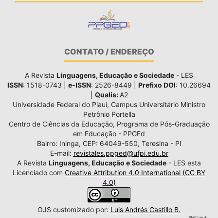
CONTATO / ENDEREÇO
A Revista
Linguagens, Educação e Sociedade
- LES
ISSN
: 1518-0743 |
e-ISSN
: 2526-8449 |
Prefixo DOI
: 10.26694
|
Qualis:
A2
Universidade Federal do Piauí, Campus Universitário Ministro
Petrônio Portella
Centro de Ciências da Educação, Programa de Pós-Graduação
em Educação - PPGEd
Bairro: Ininga, CEP: 64049-550, Teresina - PI
E-mail:
revistales.ppged@ufpi.edu.br
A Revista
Linguagens, Educação e Sociedade
- LES esta
Licenciado com
Creative Attribution 4.0 International (CC BY
4.0)
OJS customizado por:
Luis Andrés Castillo B.