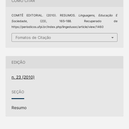
COMO CITAR
COMITÊ EDITORIAL. (2010). RESUMOS.
Linguagens, Educação E
Sociedade
, (23), 165–188. Recuperado de
https://periodicos.ufpi.br/index.php/lingedusoc/article/view/1460
Fomatos de Citação
EDIÇÃO
n. 23 (2010)
SEÇÃO
Resumo