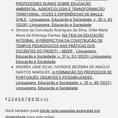
PROFESSORES RURAIS SOBRE EDUCAÇÃO
AMBIENTAL, AGROECOLOGIA E TRANSFORMAÇÃO
TERRITORIAL: VOZES E EXPERIÊNCIAS DE MAULE,
CHILE
,
Linguagens, Educação e Sociedade: v. 30 n. 62
(2026): Linguagens, Educação e Sociedade
Simone da Conceição Rodrigues da Silva, Otília Maria
Alves da Nóbrega Dantas,
NA TEIA DA EDUCAÇÃO
INTEGRAL: A PERSPECTIVA DA CONSTRUÇÃO DE
TEMPOS PEDAGÓGICOS NAS PRÁTICAS DOS
DOCENTES DO PROEITI - SEEDF
,
Linguagens,
Educação e Sociedade: v. 27 n. 53 (2023): Linguagens,
Educação e Sociedade
ANDRÉA JANE SILVA, IVONEIDE BEZERRA DE ARAÚJO
SANTOS MARQUES,
A FORMAÇÃO DO PROFESSOR DE
PORTUGUÊS: DESAFIOS E POSSIBILIDADES
,
Linguagens, Educação e Sociedade: v. 25 n. 49 (2021):
Linguagens, Educação e Sociedade
1
2
3
4
5
6
7
8
9
10
>
>>
Você também pode
iniciar uma pesquisa avançada por
similaridade
para este artigo.