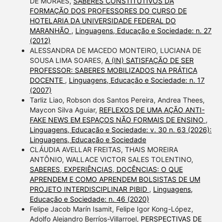
DE MORAES,
SABERES CONSTITUTIVOS DA
FORMAÇÃO DOS PROFESSORES DO CURSO DE
HOTELARIA DA UNIVERSIDADE FEDERAL DO
MARANHÃO
,
Linguagens, Educação e Sociedade: n. 27
(2012)
ALESSANDRA DE MACEDO MONTEIRO, LUCIANA DE
SOUSA LIMA SOARES,
A (IN) SATISFAÇÃO DE SER
PROFESSOR: SABERES MOBILIZADOS NA PRÁTICA
DOCENTE
,
Linguagens, Educação e Sociedade: n. 17
(2007)
Tarliz Liao, Robson dos Santos Pereira, Andrea Thees,
Maycon Silva Aguiar,
REFLEXOS DE UMA AÇÃO ANTI-
FAKE NEWS EM ESPAÇOS NÃO FORMAIS DE ENSINO
,
Linguagens, Educação e Sociedade: v. 30 n. 63 (2026):
Linguagens, Educação e Sociedade
CLÁUDIA AVELLAR FREITAS, THAIS MOREIRA
ANTÔNIO, WALLACE VICTOR SALES TOLENTINO,
SABERES, EXPERIÊNCIAS, DOCÊNCIAS: O QUE
APRENDEM E COMO APRENDEM BOLSISTAS DE UM
PROJETO INTERDISCIPLINAR PIBID
,
Linguagens,
Educação e Sociedade: n. 46 (2020)
Felipe Jacob Marín Isamit, Felipe Igor Kong-López,
Adolfo Alejandro Berríos-Villarroel,
PERSPECTIVAS DE