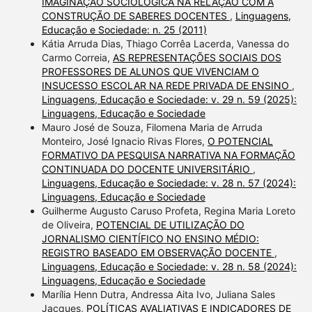
IMAGINAÇÃO SOCIOLÓGICA NA RELAÇÃO COM A
CONSTRUÇÃO DE SABERES DOCENTES
,
Linguagens,
Educação e Sociedade: n. 25 (2011)
Kátia Arruda Dias, Thiago Corrêa Lacerda, Vanessa do
Carmo Correia,
AS REPRESENTAÇÕES SOCIAIS DOS
PROFESSORES DE ALUNOS QUE VIVENCIAM O
INSUCESSO ESCOLAR NA REDE PRIVADA DE ENSINO
,
Linguagens, Educação e Sociedade: v. 29 n. 59 (2025):
Linguagens, Educação e Sociedade
Mauro José de Souza, Filomena Maria de Arruda
Monteiro, José Ignacio Rivas Flores,
O POTENCIAL
FORMATIVO DA PESQUISA NARRATIVA NA FORMAÇÃO
CONTINUADA DO DOCENTE UNIVERSITÁRIO
,
Linguagens, Educação e Sociedade: v. 28 n. 57 (2024):
Linguagens, Educação e Sociedade
Guilherme Augusto Caruso Profeta, Regina Maria Loreto
de Oliveira,
POTENCIAL DE UTILIZAÇÃO DO
JORNALISMO CIENTÍFICO NO ENSINO MÉDIO:
REGISTRO BASEADO EM OBSERVAÇÃO DOCENTE
,
Linguagens, Educação e Sociedade: v. 28 n. 58 (2024):
Linguagens, Educação e Sociedade
Marília Henn Dutra, Andressa Aita Ivo, Juliana Sales
Jacques,
POLÍTICAS AVALIATIVAS E INDICADORES DE