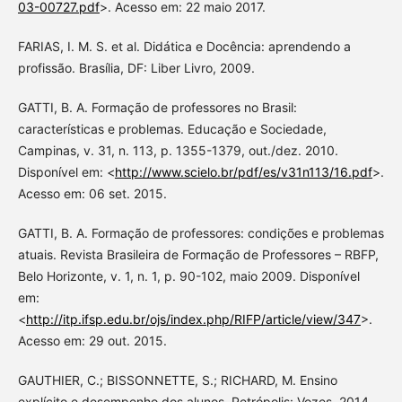
03-00727.pdf
>. Acesso em: 22 maio 2017.
FARIAS, I. M. S. et al. Didática e Docência: aprendendo a
profissão. Brasília, DF: Liber Livro, 2009.
GATTI, B. A. Formação de professores no Brasil:
características e problemas. Educação e Sociedade,
Campinas, v. 31, n. 113, p. 1355-1379, out./dez. 2010.
Disponível em: <
http://www.scielo.br/pdf/es/v31n113/16.pdf
>.
Acesso em: 06 set. 2015.
GATTI, B. A. Formação de professores: condições e problemas
atuais. Revista Brasileira de Formação de Professores – RBFP,
Belo Horizonte, v. 1, n. 1, p. 90-102, maio 2009. Disponível
em:
<
http://itp.ifsp.edu.br/ojs/index.php/RIFP/article/view/347
>.
Acesso em: 29 out. 2015.
GAUTHIER, C.; BISSONNETTE, S.; RICHARD, M. Ensino
explícito e desempenho dos alunos. Petrópolis: Vozes, 2014.