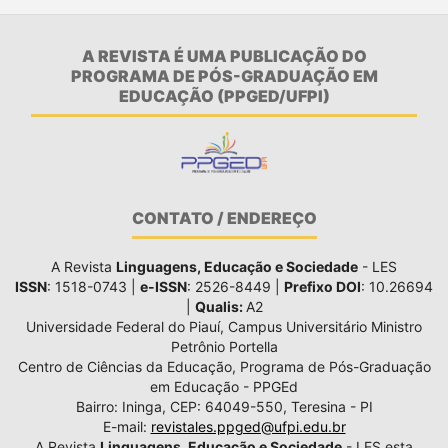
A REVISTA É UMA PUBLICAÇÃO DO
PROGRAMA DE PÓS-GRADUAÇÃO EM
EDUCAÇÃO (PPGED/UFPI)
CONTATO / ENDEREÇO
A Revista
Linguagens, Educação e Sociedade
- LES
ISSN
: 1518-0743 |
e-ISSN
: 2526-8449 |
Prefixo DOI
: 10.26694
|
Qualis:
A2
Universidade Federal do Piauí, Campus Universitário Ministro
Petrônio Portella
Centro de Ciências da Educação, Programa de Pós-Graduação
em Educação - PPGEd
Bairro: Ininga, CEP: 64049-550, Teresina - PI
E-mail:
revistales.ppged@ufpi.edu.br
A Revista
Linguagens, Educação e Sociedade
- LES esta