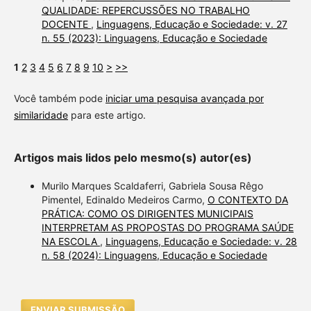
QUALIDADE: REPERCUSSÕES NO TRABALHO
DOCENTE
,
Linguagens, Educação e Sociedade: v. 27
n. 55 (2023): Linguagens, Educação e Sociedade
1
2
3
4
5
6
7
8
9
10
>
>>
Você também pode
iniciar uma pesquisa avançada por
similaridade
para este artigo.
Artigos mais lidos pelo mesmo(s) autor(es)
Murilo Marques Scaldaferri, Gabriela Sousa Rêgo
Pimentel, Edinaldo Medeiros Carmo,
O CONTEXTO DA
PRÁTICA: COMO OS DIRIGENTES MUNICIPAIS
INTERPRETAM AS PROPOSTAS DO PROGRAMA SAÚDE
NA ESCOLA
,
Linguagens, Educação e Sociedade: v. 28
n. 58 (2024): Linguagens, Educação e Sociedade
ENVIAR SUBMISSÃO