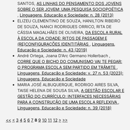
SANTOS,
AS LINHAS DO PENSAMENTO DOS JOVENS
SOBRE O SER JOVEM: UMA PESQUISA SOCIOPOÉTICA
,
Linguagens, Educação e Sociedade: n. 28 (2013)
ELIZEU CLEMENTINO DE SOUZA, HANILTON RIBEIRO
DE SOUZA, NANCI RODRIGUES ORRICO, RITA DE
CÁSSIA MAGALHÃES DE OLIVEIRA,
DA ESCOLA RURAL
À ESCOLA DA CIDADE: RITOS DE PASSAGEM E
(RE)CONFIGURAÇÕES IDENTITÁRIAS
,
Linguagens,
Educação e Sociedade: n. 43 (2019)
André Ortega, Joana D'Arc Germano Hollerbach ,
CORRE QUE O BICHO DO COMUNISMO VAI TE PEGAR:
O PROGRAMA ESCOLA SEM PARTIDO EM TRÂMITE
,
Linguagens, Educação e Sociedade: v. 27 n. 53 (2023):
Linguagens, Educação e Sociedade
MARIA JOSÉ ALBUQUERQUE, RODRIGO AIRES SILVA,
TAISE HELENA DE SOUSA SILVA,
A GESTÃO ESCOLAR E
GESTÃO DO CURRÍCULO: INTERFACES NECESSÁRIAS
PARA A CONSTRUÇÃO DE UMA ESCOLA REFLEXIVA
,
Linguagens, Educação e Sociedade: n. 39 (2018)
<<
<
3
4
5
6
7
8
9
10
11
12
>
>>