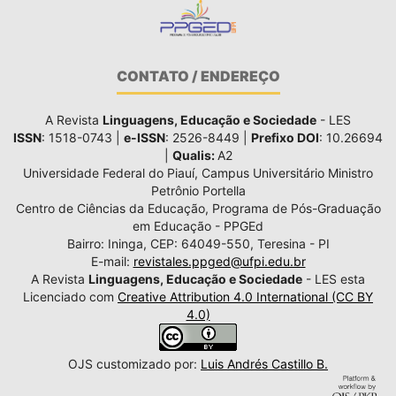
CONTATO / ENDEREÇO
A Revista
Linguagens, Educação e Sociedade
- LES
ISSN
: 1518-0743 |
e-ISSN
: 2526-8449 |
Prefixo DOI
: 10.26694
|
Qualis:
A2
Universidade Federal do Piauí, Campus Universitário Ministro
Petrônio Portella
Centro de Ciências da Educação, Programa de Pós-Graduação
em Educação - PPGEd
Bairro: Ininga, CEP: 64049-550, Teresina - PI
E-mail:
revistales.ppged@ufpi.edu.br
A Revista
Linguagens, Educação e Sociedade
- LES esta
Licenciado com
Creative Attribution 4.0 International (CC BY
4.0)
OJS customizado por:
Luis Andrés Castillo B.