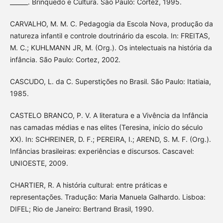
______. Brinquedo e Cultura. São Paulo: Cortez, 1995.
CARVALHO, M. M. C. Pedagogia da Escola Nova, produção da
natureza infantil e controle doutrinário da escola. In: FREITAS,
M. C.; KUHLMANN JR, M. (Org.). Os intelectuais na história da
infância. São Paulo: Cortez, 2002.
CASCUDO, L. da C. Superstições no Brasil. São Paulo: Itatiaia,
1985.
CASTELO BRANCO, P. V. A literatura e a Vivência da Infância
nas camadas médias e nas elites (Teresina, início do século
XX). In: SCHREINER, D. F.; PEREIRA, I.; AREND, S. M. F. (Org.).
Infâncias brasileiras: experiências e discursos. Cascavel:
UNIOESTE, 2009.
CHARTIER, R. A história cultural: entre práticas e
representações. Tradução: Maria Manuela Galhardo. Lisboa:
DIFEL; Rio de Janeiro: Bertrand Brasil, 1990.