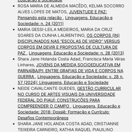
ROSA MARIA DE ALMEIDA MACÊDO, KELMA SOCORRO
ALVES LOPES DE MATOS,
JUVENTUDE E PAZ:
Pensando esta relação
,
Linguagens, Educação e
Sociedade: n. 24 (2011)
MARIA GESSI-LEILA MEDEIROS, MARIA DA CRUZ
SOARES DA CUNHA LAURENTINO,
OS CORPOS (IN)
DISCIPLINADOS NAS “ESCOLAS DE VIDRO” VERSUS
CORPOS EM DEVIR E PROPOSTAS DE CULTURA DE
PAZ
,
Linguagens, Educação e Sociedade: n. 28 (2013)
Shara Jane Holanda Costa Adad, Francisca Maria Véras
Linhares,
JOVENS DA MEDIDA SOCIOEDUCATIVA EM
PARNAÍBA/PI: ENTRE GRAFIAS DE VIDA E CORPOS NA
GUERRA
,
Linguagens, Educação e Sociedade: v. 28 n.
57 (2024): Linguagens, Educação e Sociedade
NEIDE CAVALCANTE GUEDES,
GESTÃO CURRICULAR
NO CURSO DE ARTES VISUAIS DA UNIVERSIDADE
FEDERAL DO PIAUÍ: CONSTRUÇÕES PARA
COMPREENDER O CAMPO
,
Linguagens, Educação e
Sociedade: 2018: Dossiê: Formação e Currículo:
Desafios Contemporâneos
SHARA JANE HOLANDA COSTA ADAD, CRISTIANNE
TEIXEIRA CARNEIRO, KATHIA RAQUEL PIAUILINO