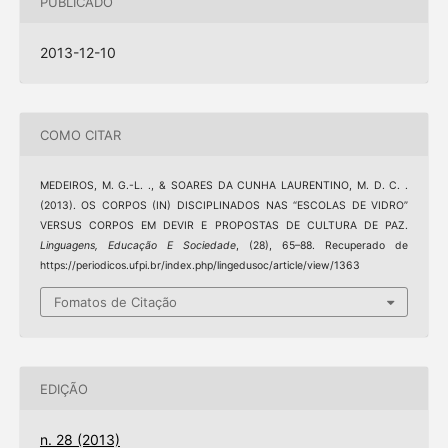
PUBLICADO
2013-12-10
COMO CITAR
MEDEIROS, M. G.-L. ., & SOARES DA CUNHA LAURENTINO, M. D. C. .
(2013). OS CORPOS (IN) DISCIPLINADOS NAS “ESCOLAS DE VIDRO”
VERSUS CORPOS EM DEVIR E PROPOSTAS DE CULTURA DE PAZ.
Linguagens, Educação E Sociedade
, (28), 65–88. Recuperado de
https://periodicos.ufpi.br/index.php/lingedusoc/article/view/1363
Fomatos de Citação
EDIÇÃO
n. 28 (2013)