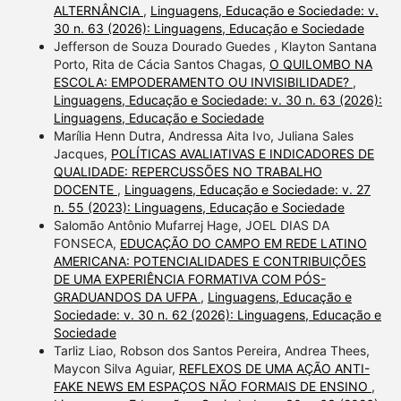
ALTERNÂNCIA
,
Linguagens, Educação e Sociedade: v.
30 n. 63 (2026): Linguagens, Educação e Sociedade
Jefferson de Souza Dourado Guedes , Klayton Santana
Porto, Rita de Cácia Santos Chagas,
O QUILOMBO NA
ESCOLA: EMPODERAMENTO OU INVISIBILIDADE?
,
Linguagens, Educação e Sociedade: v. 30 n. 63 (2026):
Linguagens, Educação e Sociedade
Marília Henn Dutra, Andressa Aita Ivo, Juliana Sales
Jacques,
POLÍTICAS AVALIATIVAS E INDICADORES DE
QUALIDADE: REPERCUSSÕES NO TRABALHO
DOCENTE
,
Linguagens, Educação e Sociedade: v. 27
n. 55 (2023): Linguagens, Educação e Sociedade
Salomão Antônio Mufarrej Hage, JOEL DIAS DA
FONSECA,
EDUCAÇÃO DO CAMPO EM REDE LATINO
AMERICANA: POTENCIALIDADES E CONTRIBUIÇÕES
DE UMA EXPERIÊNCIA FORMATIVA COM PÓS-
GRADUANDOS DA UFPA
,
Linguagens, Educação e
Sociedade: v. 30 n. 62 (2026): Linguagens, Educação e
Sociedade
Tarliz Liao, Robson dos Santos Pereira, Andrea Thees,
Maycon Silva Aguiar,
REFLEXOS DE UMA AÇÃO ANTI-
FAKE NEWS EM ESPAÇOS NÃO FORMAIS DE ENSINO
,