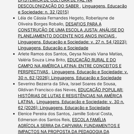
DESCOLONIZAÇÃO DO SABER
,
Linguagens, Educação
e Sociedade: n. 32 (2015)
Léia de Cássia Fernandes Hegeto, Roberlayne de
Oliveira Borges Roballo,
DESAFIOS PARA A
CONSTRUÇÃO DE UMA ESCOLA JUSTA: ANÁLISE DO
PLANEJAMENTO DOCENTE NOS ANOS INICIAIS
,
Linguagens, Educação e Sociedade: v. 27 n. 54 (2023):
Linguagens, Educação e Sociedade
Arlete Ramos dos Santos, Geysa Novais Viana Matias,
Valéria Souza Lima Brito,
EDUCAÇÃO RURAL E DO
CAMPO NA AMÉRICA LATINA: ENTRE CONCEITOS E
PERSPECTIVAS
,
Linguagens, Educação e Sociedade: v.
30 n. 62 (2026): Linguagens, Educação e Sociedade
Severino Bezerra da Silva, Israel Soares de Sousa,
Gildivan Francisco das Neves,
EDUCAÇÃO POPULAR:
HISTÓRIAS DE LUTAS E RESISTÊNCIAS NA AMÉRICA
LATINA
,
Linguagens, Educação e Sociedade: v. 30 n.
62 (2026): Linguagens, Educação e Sociedade
Elenice Pereira dos Santos, Jamille Sobral Costa,
Edmerson dos Santos Reis,
ESCOLA FAMÍLIA
AGRÍCOLA SERRA DA CAPIVARA: FUNDAMENTOS E
IMPACTOS NA PROPOSTA DA PEDAGOGIA DA