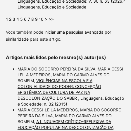
Linguagens, Educação e Sociedade: v. 30 n. 63 (2026):
Linguagens, Educação e Sociedade
1
2
3
4
5
6
7
8
9
10
>
>>
Você também pode
iniciar uma pesquisa avançada por
similaridade
para este artigo.
Artigos mais lidos pelo mesmo(s) autor(es)
MARIA DO SOCORRO PEREIRA DA SILVA, MARIA GESSI-
LEILA MEDEIROS, MARIA DO CARMO ALVES DO
BOMFIM,
VIOLÊNCIAS NA ESCOLA E A
COLONIALIDADE DO PODER: CONCEPÇÃO
EPISTÊMICA DE CULTURA DE PAZ NA
DESCOLONIZAÇÃO DO SABER
,
Linguagens, Educação
e Sociedade: n. 32 (2015)
MARIA GESSI-LEILA MEDEIROS, MARIA DO SOCORRO
PEREIRA DA SILVA, MARIA DO CARMO ALVES DO
BOMFIM,
A LINGUAGEM CRÍTICO-REFLEXIVA DA
EDUCAÇÃO POPULAR NA DESCOLONIZAÇÃO DA