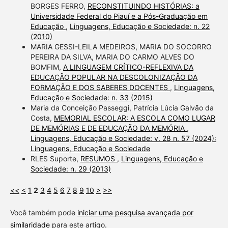
BORGES FERRO,
RECONSTITUINDO HISTÓRIAS: a
Universidade Federal do Piauí e a Pós-Graduação em
Educação
,
Linguagens, Educação e Sociedade: n. 22
(2010)
MARIA GESSI-LEILA MEDEIROS, MARIA DO SOCORRO
PEREIRA DA SILVA, MARIA DO CARMO ALVES DO
BOMFIM,
A LINGUAGEM CRÍTICO-REFLEXIVA DA
EDUCAÇÃO POPULAR NA DESCOLONIZAÇÃO DA
FORMAÇÃO E DOS SABERES DOCENTES
,
Linguagens,
Educação e Sociedade: n. 33 (2015)
Maria da Conceição Passeggi, Patrícia Lúcia Galvão da
Costa,
MEMORIAL ESCOLAR: A ESCOLA COMO LUGAR
DE MEMÓRIAS E DE EDUCAÇÃO DA MEMÓRIA
,
Linguagens, Educação e Sociedade: v. 28 n. 57 (2024):
Linguagens, Educação e Sociedade
RLES Suporte,
RESUMOS
,
Linguagens, Educação e
Sociedade: n. 29 (2013)
<<
<
1
2
3
4
5
6
7
8
9
10
>
>>
Você também pode
iniciar uma pesquisa avançada por
similaridade
para este artigo.