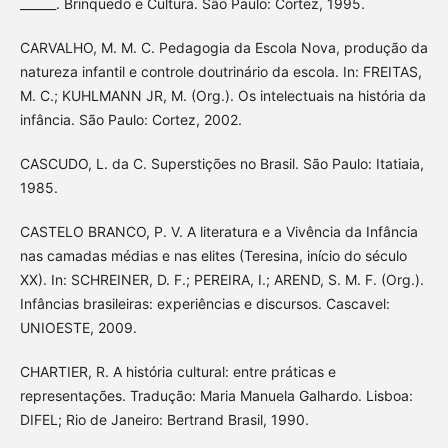
______. Brinquedo e Cultura. São Paulo: Cortez, 1995.
CARVALHO, M. M. C. Pedagogia da Escola Nova, produção da
natureza infantil e controle doutrinário da escola. In: FREITAS,
M. C.; KUHLMANN JR, M. (Org.). Os intelectuais na história da
infância. São Paulo: Cortez, 2002.
CASCUDO, L. da C. Superstições no Brasil. São Paulo: Itatiaia,
1985.
CASTELO BRANCO, P. V. A literatura e a Vivência da Infância
nas camadas médias e nas elites (Teresina, início do século
XX). In: SCHREINER, D. F.; PEREIRA, I.; AREND, S. M. F. (Org.).
Infâncias brasileiras: experiências e discursos. Cascavel:
UNIOESTE, 2009.
CHARTIER, R. A história cultural: entre práticas e
representações. Tradução: Maria Manuela Galhardo. Lisboa:
DIFEL; Rio de Janeiro: Bertrand Brasil, 1990.