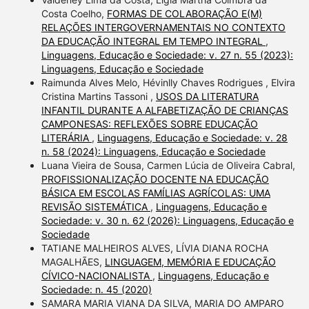
Costa Coelho,
FORMAS DE COLABORAÇÃO E(M)
RELAÇÕES INTERGOVERNAMENTAIS NO CONTEXTO
DA EDUCAÇÃO INTEGRAL EM TEMPO INTEGRAL
,
Linguagens, Educação e Sociedade: v. 27 n. 55 (2023):
Linguagens, Educação e Sociedade
Raimunda Alves Melo, Hévinlly Chaves Rodrigues , Elvira
Cristina Martins Tassoni ,
USOS DA LITERATURA
INFANTIL DURANTE A ALFABETIZAÇÃO DE CRIANÇAS
CAMPONESAS: REFLEXÕES SOBRE EDUCAÇÃO
LITERÁRIA
,
Linguagens, Educação e Sociedade: v. 28
n. 58 (2024): Linguagens, Educação e Sociedade
Luana Vieira de Sousa, Carmen Lúcia de Oliveira Cabral,
PROFISSIONALIZAÇÃO DOCENTE NA EDUCAÇÃO
BÁSICA EM ESCOLAS FAMÍLIAS AGRÍCOLAS: UMA
REVISÃO SISTEMÁTICA
,
Linguagens, Educação e
Sociedade: v. 30 n. 62 (2026): Linguagens, Educação e
Sociedade
TATIANE MALHEIROS ALVES, LÍVIA DIANA ROCHA
MAGALHÃES,
LINGUAGEM, MEMÓRIA E EDUCAÇÃO
CÍVICO-NACIONALISTA
,
Linguagens, Educação e
Sociedade: n. 45 (2020)
SAMARA MARIA VIANA DA SILVA, MARIA DO AMPARO