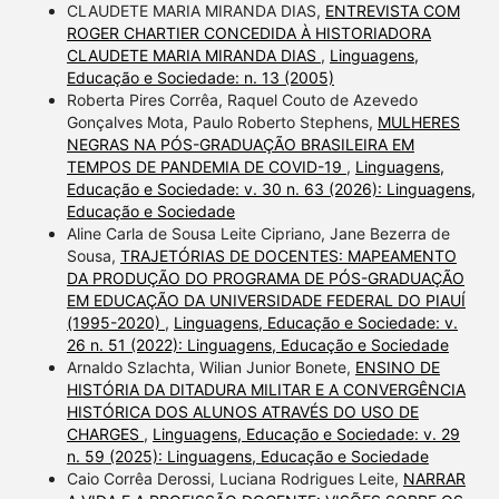
CLAUDETE MARIA MIRANDA DIAS,
ENTREVISTA COM
ROGER CHARTIER CONCEDIDA À HISTORIADORA
CLAUDETE MARIA MIRANDA DIAS
,
Linguagens,
Educação e Sociedade: n. 13 (2005)
Roberta Pires Corrêa, Raquel Couto de Azevedo
Gonçalves Mota, Paulo Roberto Stephens,
MULHERES
NEGRAS NA PÓS-GRADUAÇÃO BRASILEIRA EM
TEMPOS DE PANDEMIA DE COVID-19
,
Linguagens,
Educação e Sociedade: v. 30 n. 63 (2026): Linguagens,
Educação e Sociedade
Aline Carla de Sousa Leite Cipriano, Jane Bezerra de
Sousa,
TRAJETÓRIAS DE DOCENTES: MAPEAMENTO
DA PRODUÇÃO DO PROGRAMA DE PÓS-GRADUAÇÃO
EM EDUCAÇÃO DA UNIVERSIDADE FEDERAL DO PIAUÍ
(1995-2020)
,
Linguagens, Educação e Sociedade: v.
26 n. 51 (2022): Linguagens, Educação e Sociedade
Arnaldo Szlachta, Wilian Junior Bonete,
ENSINO DE
HISTÓRIA DA DITADURA MILITAR E A CONVERGÊNCIA
HISTÓRICA DOS ALUNOS ATRAVÉS DO USO DE
CHARGES
,
Linguagens, Educação e Sociedade: v. 29
n. 59 (2025): Linguagens, Educação e Sociedade
Caio Corrêa Derossi, Luciana Rodrigues Leite,
NARRAR