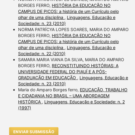
BORGES FERRO,
HISTÓRIA DA EDUCAÇÃO NO
CAMPUS DE PICOS: a história de um Currículo pelo
olhar de uma disciplina
,
Linguagens, Educação e
Sociedade: n. 23 (2010)
NORMA PATRÍCYA LOPES SOARES, MARIA DO AMPARO
BORGES FERRO,
HISTÓRIA DA EDUCAÇÃO NO
CAMPUS DE PICOS: a história de um Currículo pelo
olhar de uma disciplina
,
Linguagens, Educação e
Sociedade: n. 22 (2010)
SAMARA MARIA VIANA DA SILVA, MARIA DO AMPARO
BORGES FERRO,
RECONSTITUINDO HISTÓRIAS: A
UNIVERSIDADE FEDERAL DO PIAUÍ E A PÓS-
GRADUAÇÃO EM EDUCAÇÃO
,
Linguagens, Educação e
Sociedade: n. 23 (2010)
Maria do Amparo Borges ferro,
EDUCAÇÃO, TRABALHO
E CIDADANIA NO BRASIL – UMA ABORDAGEM
HISTÓRICA
,
Linguagens, Educação e Sociedade: n. 2
(1997)
ENVIAR SUBMISSÃO