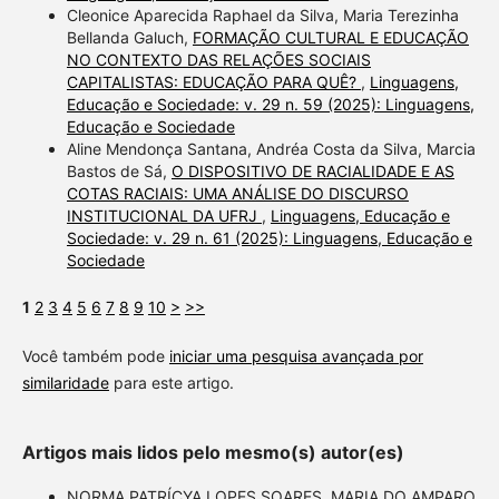
Cleonice Aparecida Raphael da Silva, Maria Terezinha
Bellanda Galuch,
FORMAÇÃO CULTURAL E EDUCAÇÃO
NO CONTEXTO DAS RELAÇÕES SOCIAIS
CAPITALISTAS: EDUCAÇÃO PARA QUÊ?
,
Linguagens,
Educação e Sociedade: v. 29 n. 59 (2025): Linguagens,
Educação e Sociedade
Aline Mendonça Santana, Andréa Costa da Silva, Marcia
Bastos de Sá,
O DISPOSITIVO DE RACIALIDADE E AS
COTAS RACIAIS: UMA ANÁLISE DO DISCURSO
INSTITUCIONAL DA UFRJ
,
Linguagens, Educação e
Sociedade: v. 29 n. 61 (2025): Linguagens, Educação e
Sociedade
1
2
3
4
5
6
7
8
9
10
>
>>
Você também pode
iniciar uma pesquisa avançada por
similaridade
para este artigo.
Artigos mais lidos pelo mesmo(s) autor(es)
NORMA PATRÍCYA LOPES SOARES, MARIA DO AMPARO