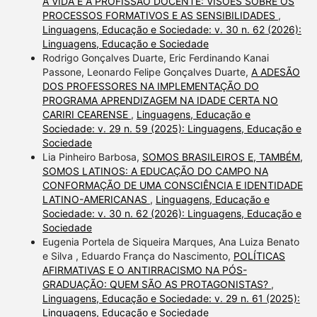
A VIDA E A PROFISSÃO DOCENTE: VISÕES SOBRE OS
PROCESSOS FORMATIVOS E AS SENSIBILIDADES
,
Linguagens, Educação e Sociedade: v. 30 n. 62 (2026):
Linguagens, Educação e Sociedade
Rodrigo Gonçalves Duarte, Eric Ferdinando Kanai
Passone, Leonardo Felipe Gonçalves Duarte,
A ADESÃO
DOS PROFESSORES NA IMPLEMENTAÇÃO DO
PROGRAMA APRENDIZAGEM NA IDADE CERTA NO
CARIRI CEARENSE
,
Linguagens, Educação e
Sociedade: v. 29 n. 59 (2025): Linguagens, Educação e
Sociedade
Lia Pinheiro Barbosa,
SOMOS BRASILEIROS E, TAMBÉM,
SOMOS LATINOS: A EDUCAÇÃO DO CAMPO NA
CONFORMAÇÃO DE UMA CONSCIÊNCIA E IDENTIDADE
LATINO-AMERICANAS
,
Linguagens, Educação e
Sociedade: v. 30 n. 62 (2026): Linguagens, Educação e
Sociedade
Eugenia Portela de Siqueira Marques, Ana Luiza Benato
e Silva , Eduardo França do Nascimento,
POLÍTICAS
AFIRMATIVAS E O ANTIRRACISMO NA PÓS-
GRADUAÇÃO: QUEM SÃO AS PROTAGONISTAS?
,
Linguagens, Educação e Sociedade: v. 29 n. 61 (2025):
Linguagens, Educação e Sociedade