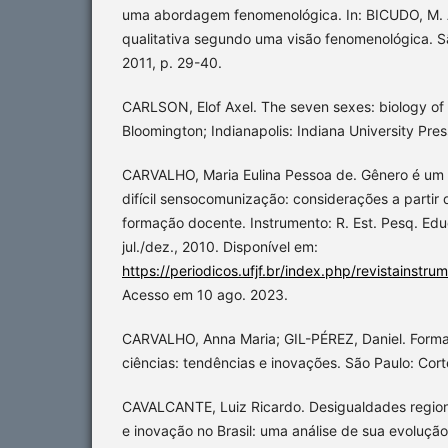
uma abordagem fenomenológica. In: BICUDO, M. A
qualitativa segundo uma visão fenomenológica. Sã
2011, p. 29-40.
CARLSON, Elof Axel. The seven sexes: biology of 
Bloomington; Indianapolis: Indiana University Pres
CARVALHO, Maria Eulina Pessoa de. Gênero é um
difícil sensocomunização: considerações a partir
formação docente. Instrumento: R. Est. Pesq. Educ.
jul./dez., 2010. Disponível em:
https://periodicos.ufjf.br/index.php/revistainstr
Acesso em 10 ago. 2023.
CARVALHO, Anna Maria; GIL-PÉREZ, Daniel. Form
ciências: tendências e inovações. São Paulo: Cort
CAVALCANTE, Luiz Ricardo. Desigualdades regiona
e inovação no Brasil: uma análise de sua evolução