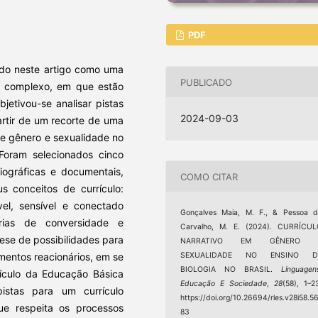
PDF
zado neste artigo como uma
PUBLICADO
o complexo, em que estão
jetivou-se analisar pistas
2024-09-03
partir de um recorte de uma
bre gênero e sexualidade no
 Foram selecionados cinco
iográficas e documentais,
COMO CITAR
s conceitos de currículo:
ável, sensível e conectado
Gonçalves Maia, M. F., & Pessoa 
rias de conversidade e
Carvalho, M. E. (2024). CURRÍCUL
tese de possibilidades para
NARRATIVO EM GÊNERO 
mentos reacionários, em se
SEXUALIDADE NO ENSINO D
BIOLOGIA NO BRASIL.
Linguagen
rículo da Educação Básica
Educação E Sociedade
,
28
(58), 1–2
pistas para um currículo
https://doi.org/10.26694/rles.v28i58.5
 que respeita os processos
83