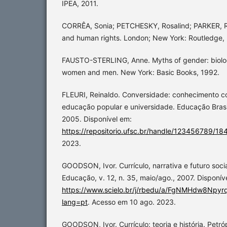
IPEA, 2011.
CORRÊA, Sonia; PETCHESKY, Rosalind; PARKER, Ri
and human rights. London; New York: Routledge,
FAUSTO-STERLING, Anne. Myths of gender: biolog
women and men. New York: Basic Books, 1992.
FLEURI, Reinaldo. Conversidade: conhecimento co
educação popular e universidade. Educação Brasilei
2005. Disponível em:
https://repositorio.ufsc.br/handle/123456789/1
2023.
GOODSON, Ivor. Currículo, narrativa e futuro social
Educação, v. 12, n. 35, maio/ago., 2007. Disponív
https://www.scielo.br/j/rbedu/a/FgNMHdw8Npyr
lang=pt
. Acesso em 10 ago. 2023.
GOODSON, Ivor. Currículo: teoria e história. Petró