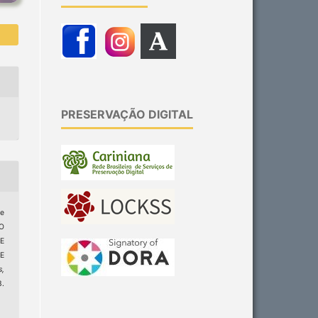
PRESERVAÇÃO DIGITAL
de
O
E
E
s,
3.
6