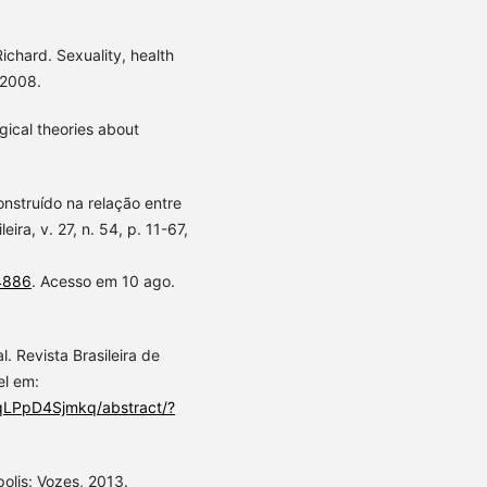
chard. Sexuality, health
 2008.
ical theories about
nstruído na relação entre
ra, v. 27, n. 54, p. 11-67,
84886
. Acesso em 10 ago.
. Revista Brasileira de
el em:
qLPpD4Sjmkq/abstract/?
polis: Vozes, 2013.