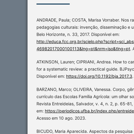
ANDRADE, Paula; COSTA, Marisa Vorraber. Nos ra
pedagogias culturais: invenção, disseminação e 
Belo Horizonte, n. 33, 2017. Disponível em:
http://educa.fcc.org.br/scielo.php?script=sci_a
46982017000100113&lng=pt&nrm=iso&tlng=pt
.
ATKINSON, Lauren; CIPRIANI, Andrea. How to carry
for a systematic review: a practical guide. BJPsy
Disponível em:
https://doi.org/10.1192/bja.2017.3
BARZANO, Marco; OLIVEIRA, Vanessa. Corpo, gên
currículo das Escolas Família Agrícola: um olhar s
Revista Entreideias, Salvador, v. 4, n. 2, p. 65-81,
em:
https://periodicos.ufba.br/index.php/entreide
Acesso em 10 ago. 2023.
BICUDO, Maria Aparecida. Aspectos da pesquisa 