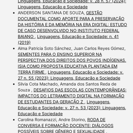
Linguagens, Educação e Sociedade: v. 28 n. 57 (2024):
Linguagens, Educação e Sociedade
ANDERSON SANTANA DE SOUZA,
GESTÃO
DOCUMENTAL COMO APORTE PARA A PRESERVAÇÃO
DA HISTÓRIA E DA MEMÓRIA NA ERA DIGITAL: ESTUDO
DE CASO DESENVOLVIDO NO INSTITUTO FEDERAL
BAIANO
,
Linguagens, Educação e Sociedade: n. 41
(2019)
Alma Patricia Soto Sánchez, Juan Carlos Reyes Gómez,
SEMENTES PARA O ENSINO SUPERIOR NA
PERSPECTIVA DOS DIREITOS DOS POVOS INDÍGENAS.
ISIA COMO PROPOSTA EDUCATIVA PLANTADA EM
TERRA FIRME
,
Linguagens, Educação e Sociedade: v.
27 n. 55 (2023): Linguagens, Educação e Sociedade
Silvia Cota Machado, Amanda dos Santos Reda de
Souza ,
DESAFIOS DAS ESCOLAS CONTEMPORÂNEAS:
IMPACTOS DO LETRAMENTO DIGITAL NA FORMAÇÃO
DE ESTUDANTES DA GERAÇÃO Z
,
Linguagens,
Educação e Sociedade: v. 27 n. 53 (2023): Linguagens,
Educação e Sociedade
Carolina Romanazzi, Andre Storino,
RODA DE
CONVERSA E FORMAÇÃO DOCENTE: DIÁLOGOS
POSSÍVEIS SOBRE GÊNERO E SEXUALIDADE
,