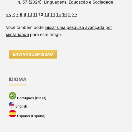
n. 57 (2024): Linguagens, Educação e Sociedade
<<
<
7
8
9
10
11
12
13
14
15
16
>
>>
Você também pode
iniciar uma pesquisa avançada por
similaridade
para este artigo.
ENVIAR SUBMISSÃO
IDIOMA
Português (Brasil)
English
Español (España)