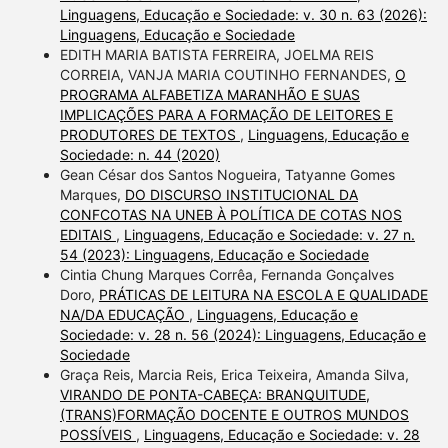
Linguagens, Educação e Sociedade: v. 30 n. 63 (2026):
Linguagens, Educação e Sociedade
EDITH MARIA BATISTA FERREIRA, JOELMA REIS
CORREIA, VANJA MARIA COUTINHO FERNANDES,
O
PROGRAMA ALFABETIZA MARANHÃO E SUAS
IMPLICAÇÕES PARA A FORMAÇÃO DE LEITORES E
PRODUTORES DE TEXTOS
,
Linguagens, Educação e
Sociedade: n. 44 (2020)
Gean César dos Santos Nogueira, Tatyanne Gomes
Marques,
DO DISCURSO INSTITUCIONAL DA
CONFCOTAS NA UNEB À POLÍTICA DE COTAS NOS
EDITAIS
,
Linguagens, Educação e Sociedade: v. 27 n.
54 (2023): Linguagens, Educação e Sociedade
Cintia Chung Marques Corrêa, Fernanda Gonçalves
Doro,
PRÁTICAS DE LEITURA NA ESCOLA E QUALIDADE
NA/DA EDUCAÇÃO
,
Linguagens, Educação e
Sociedade: v. 28 n. 56 (2024): Linguagens, Educação e
Sociedade
Graça Reis, Marcia Reis, Erica Teixeira, Amanda Silva,
VIRANDO DE PONTA-CABEÇA: BRANQUITUDE,
(TRANS)FORMAÇÃO DOCENTE E OUTROS MUNDOS
POSSÍVEIS
,
Linguagens, Educação e Sociedade: v. 28