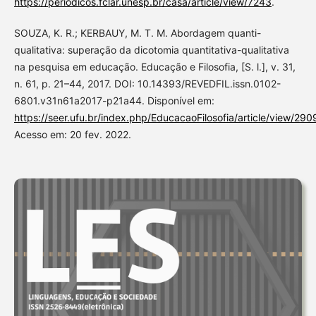
https://periodicos.fclar.unesp.br/casa/article/view/7243
.
SOUZA, K. R.; KERBAUY, M. T. M. Abordagem quanti-
qualitativa: superação da dicotomia quantitativa-qualitativa
na pesquisa em educação. Educação e Filosofia, [S. l.], v. 31,
n. 61, p. 21–44, 2017. DOI: 10.14393/REVEDFIL.issn.0102-
6801.v31n61a2017-p21a44. Disponível em:
https://seer.ufu.br/index.php/EducacaoFilosofia/article/view/290
Acesso em: 20 fev. 2022.