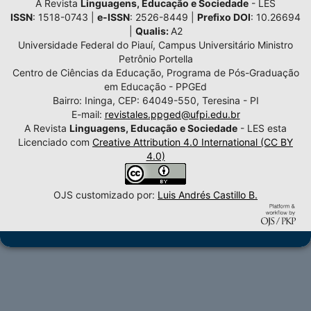
A Revista
Linguagens, Educação e Sociedade
- LES
ISSN
: 1518-0743 |
e-ISSN
: 2526-8449 |
Prefixo DOI
: 10.26694
|
Qualis:
A2
Universidade Federal do Piauí, Campus Universitário Ministro
Petrônio Portella
Centro de Ciências da Educação, Programa de Pós-Graduação
em Educação - PPGEd
Bairro: Ininga, CEP: 64049-550, Teresina - PI
E-mail:
revistales.ppged@ufpi.edu.br
A Revista
Linguagens, Educação e Sociedade
- LES esta
Licenciado com
Creative Attribution 4.0 International (CC BY
4.0)
OJS customizado por:
Luis Andrés Castillo B.