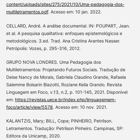
content/uploads/sites/275/2021/10/Uma-pedagogia-dos-
multiletramentos.pdf
. Acesso em: 10 jan. 2022.
CELLARD, André. A análise documental. IN: POUPART, Jean.
et al. A pesquisa qualitativa: enfoques epistemológicos e
metodológicos. 3.ed. Trad. Ana Cristina Arantes Nasser.
Petrópolis: Vozes, p. 295-316, 2012.
GRUPO NOVA LONDRES. Uma Pedagogia dos
Multiletramentos: Projetando Futuros Sociais. Tradução de
Deise Nancy de Morais, Gabriela Claudino Grande, Rafaela
Salemme Bolsarin Biazotti, Roziane Keila Grando. Revista
Linguagem em Foco, v.13, n.2, p. 101-145, 2021. Disponível
em:
https://revistas.uece.br/index.php/linguagemem-
foco/article/view/5578
. Acesso em: 10 nov. 2021.
KALANTZIS, Mary; BILL, Cope; PINHEIRO, Petrilson.
Letramentos. Tradução: Petrilson Pinheiro. Campinas, SP:
Editora da Unicamp, 2020.