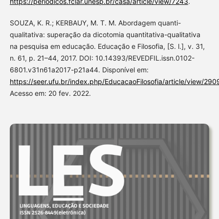
https://periodicos.fclar.unesp.br/casa/article/view/7243
.
SOUZA, K. R.; KERBAUY, M. T. M. Abordagem quanti-
qualitativa: superação da dicotomia quantitativa-qualitativa
na pesquisa em educação. Educação e Filosofia, [S. l.], v. 31,
n. 61, p. 21–44, 2017. DOI: 10.14393/REVEDFIL.issn.0102-
6801.v31n61a2017-p21a44. Disponível em:
https://seer.ufu.br/index.php/EducacaoFilosofia/article/view/290
Acesso em: 20 fev. 2022.