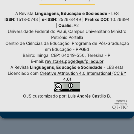
A Revista
Linguagens, Educação e Sociedade
- LES
ISSN
: 1518-0743 |
e-ISSN
: 2526-8449 |
Prefixo DOI
: 10.26694
|
Qualis:
A2
Universidade Federal do Piauí, Campus Universitário Ministro
Petrônio Portella
Centro de Ciências da Educação, Programa de Pós-Graduação
em Educação - PPGEd
Bairro: Ininga, CEP: 64049-550, Teresina - PI
E-mail:
revistales.ppged@ufpi.edu.br
A Revista
Linguagens, Educação e Sociedade
- LES esta
Licenciado com
Creative Attribution 4.0 International (CC BY
4.0)
OJS customizado por:
Luis Andrés Castillo B.