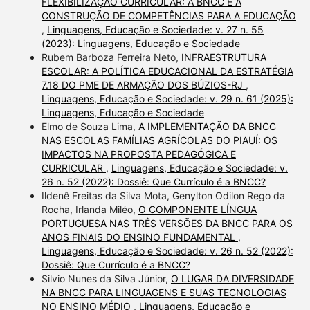
FLEXIBILIZAÇÃO CURRICULAR: A BNCC E A
CONSTRUÇÃO DE COMPETÊNCIAS PARA A EDUCAÇÃO
,
Linguagens, Educação e Sociedade: v. 27 n. 55
(2023): Linguagens, Educação e Sociedade
Rubem Barboza Ferreira Neto,
INFRAESTRUTURA
ESCOLAR: A POLÍTICA EDUCACIONAL DA ESTRATÉGIA
7.18 DO PME DE ARMAÇÃO DOS BÚZIOS-RJ
,
Linguagens, Educação e Sociedade: v. 29 n. 61 (2025):
Linguagens, Educação e Sociedade
Elmo de Souza Lima,
A IMPLEMENTAÇÃO DA BNCC
NAS ESCOLAS FAMÍLIAS AGRÍCOLAS DO PIAUÍ: OS
IMPACTOS NA PROPOSTA PEDAGÓGICA E
CURRICULAR
,
Linguagens, Educação e Sociedade: v.
26 n. 52 (2022): Dossiê: Que Currículo é a BNCC?
Ildenê Freitas da Silva Mota, Genylton Odilon Rego da
Rocha, Irlanda Miléo,
O COMPONENTE LÍNGUA
PORTUGUESA NAS TRÊS VERSÕES DA BNCC PARA OS
ANOS FINAIS DO ENSINO FUNDAMENTAL
,
Linguagens, Educação e Sociedade: v. 26 n. 52 (2022):
Dossiê: Que Currículo é a BNCC?
Silvio Nunes da Silva Júnior,
O LUGAR DA DIVERSIDADE
NA BNCC PARA LINGUAGENS E SUAS TECNOLOGIAS
NO ENSINO MÉDIO
,
Linguagens, Educação e