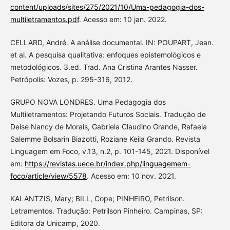
content/uploads/sites/275/2021/10/Uma-pedagogia-dos-
multiletramentos.pdf
. Acesso em: 10 jan. 2022.
CELLARD, André. A análise documental. IN: POUPART, Jean.
et al. A pesquisa qualitativa: enfoques epistemológicos e
metodológicos. 3.ed. Trad. Ana Cristina Arantes Nasser.
Petrópolis: Vozes, p. 295-316, 2012.
GRUPO NOVA LONDRES. Uma Pedagogia dos
Multiletramentos: Projetando Futuros Sociais. Tradução de
Deise Nancy de Morais, Gabriela Claudino Grande, Rafaela
Salemme Bolsarin Biazotti, Roziane Keila Grando. Revista
Linguagem em Foco, v.13, n.2, p. 101-145, 2021. Disponível
em:
https://revistas.uece.br/index.php/linguagemem-
foco/article/view/5578
. Acesso em: 10 nov. 2021.
KALANTZIS, Mary; BILL, Cope; PINHEIRO, Petrilson.
Letramentos. Tradução: Petrilson Pinheiro. Campinas, SP:
Editora da Unicamp, 2020.