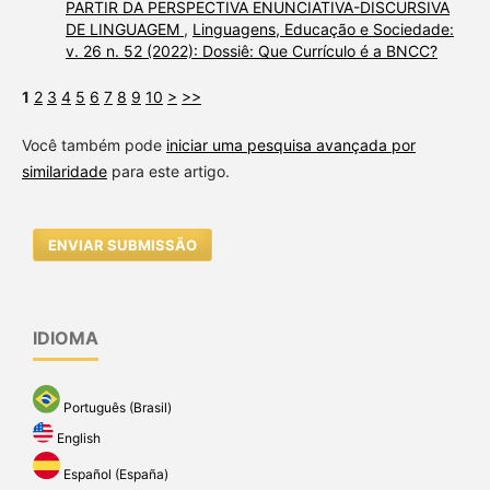
PARTIR DA PERSPECTIVA ENUNCIATIVA-DISCURSIVA
DE LINGUAGEM
,
Linguagens, Educação e Sociedade:
v. 26 n. 52 (2022): Dossiê: Que Currículo é a BNCC?
1
2
3
4
5
6
7
8
9
10
>
>>
Você também pode
iniciar uma pesquisa avançada por
similaridade
para este artigo.
ENVIAR SUBMISSÃO
IDIOMA
Português (Brasil)
English
Español (España)