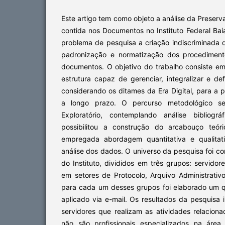
Este artigo tem como objeto a análise da Preserv
contida nos Documentos no Instituto Federal Ba
problema de pesquisa a criação indiscriminada 
padronização e normatização dos procediment
documentos. O objetivo do trabalho consiste e
estrutura capaz de gerenciar, integralizar e defin
considerando os ditames da Era Digital, para a
a longo prazo. O percurso metodológico se
Exploratório, contemplando análise bibliogr
possibilitou a construção do arcabouço teór
empregada abordagem quantitativa e qualitat
análise dos dados. O universo da pesquisa foi co
do Instituto, divididos em três grupos: servidor
em setores de Protocolo, Arquivo Administrativ
para cada um desses grupos foi elaborado um qu
aplicado via e-mail. Os resultados da pesquisa
servidores que realizam as atividades relacion
não são profissionais especializados na áre