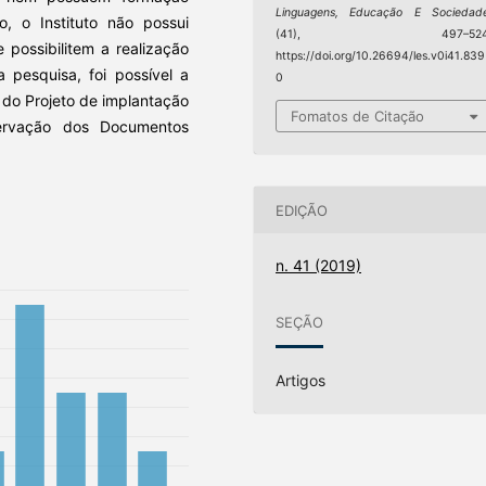
Linguagens, Educação E Sociedad
 o Instituto não possui
(41), 497–524
 possibilitem a realização
https://doi.org/10.26694/les.v0i41.839
 pesquisa, foi possível a
0
o do Projeto de implantação
Fomatos de Citação
ervação dos Documentos
EDIÇÃO
n. 41 (2019)
SEÇÃO
Artigos