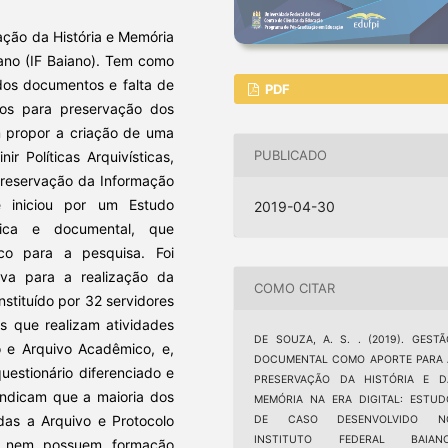
ação da História e Memória
iano (IF Baiano). Tem como
dos documentos e falta de
PDF
os para preservação dos
m propor a criação de uma
PUBLICADO
ir Políticas Arquivísticas,
 preservação da Informação
 iniciou por um Estudo
2019-04-30
áfica e documental, que
ico para a pesquisa. Foi
iva para a realização da
COMO CITAR
nstituído por 32 servidores
es que realizam atividades
DE SOUZA, A. S. . (2019). GESTÃ
o e Arquivo Acadêmico, e,
DOCUMENTAL COMO APORTE PARA 
estionário diferenciado e
PRESERVAÇÃO DA HISTÓRIA E D
 indicam que a maioria dos
MEMÓRIA NA ERA DIGITAL: ESTUD
adas a Arquivo e Protocolo
DE CASO DESENVOLVIDO N
INSTITUTO FEDERAL BAIANO
a, nem possuem formação