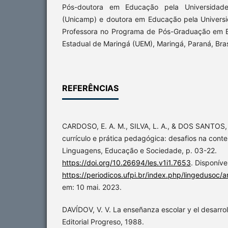
Pós-doutora em Educação pela Universidad
(Unicamp) e doutora em Educação pela Univers
Professora no Programa de Pós-Graduação em 
Estadual de Maringá (UEM), Maringá, Paraná, Bras
REFERÊNCIAS
CARDOSO, E. A. M., SILVA, L. A., & DOS SANTOS, A
currículo e prática pedagógica: desafios na con
Linguagens, Educação e Sociedade, p. 03-22.
https://doi.org/10.26694/les.v1i1.7653
. Disponíve
https://periodicos.ufpi.br/index.php/lingedusoc/a
em: 10 mai. 2023.
DAVÍDOV, V. V. La enseñanza escolar y el desarrol
Editorial Progreso, 1988.