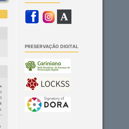
PRESERVAÇÃO DIGITAL
de
O
O
E
s,
9–
6