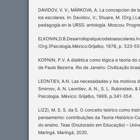
DAVIDOV, V. V.; MÁRKOVA, A. La concepcion de la
los escolares. In: Davidov, V.; Shuare, M. (Org.).L
pedagogía en la URSS: antología. Moscou: Progres
ELKONIN,D.B.Desarrollopsíquicodelosescolares.In:
(Org.)Psicología.México:Grijalbo, 1978, p. 523-55
KOPNIN, P.V. A dialética como lógica e teoria d
de Paulo Bezerra. Rio de Janeiro: Civilização brasi
LEONTIEV, A.N. Las necessidades y los motivos de
Smirnov, A. N. Leontiev, A. N., S. L. Rubinstein, & 
Psicologia. México: Grijalbo, 1969, p.341-354.
LIZZI, M. S. S. da S. O conceito teórico como in
pensamento: contribuições da Teoria Histórico-Cu
do ensino. Tese (Doutorado em Educação) – Univ
Maringá. Maringá, 2020.