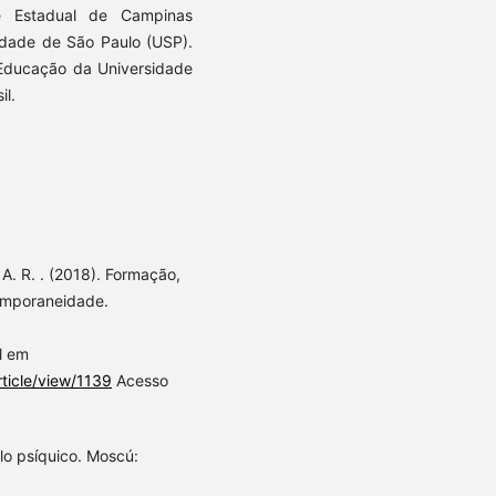
e Estadual de Campinas
idade de São Paulo (USP).
Educação da Universidade
il.
. R. . (2018). Formação,
temporaneidade.
l em
rticle/view/1139
Acesso
lo psíquico. Moscú: