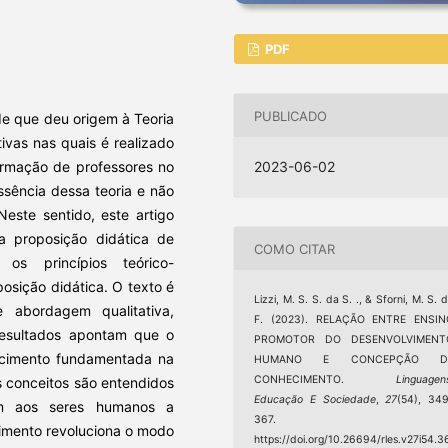
PDF
PUBLICADO
de que deu origem à Teoria
ivas nas quais é realizado
formação de professores no
2023-06-02
ssência dessa teoria e não
este sentido, este artigo
a proposição didática de
COMO CITAR
s princípios teórico-
osição didática. O texto é
Lizzi, M. S. S. da S. ., & Sforni, M. S. 
 abordagem qualitativa,
F. (2023). RELAÇÃO ENTRE ENSIN
 resultados apontam que o
PROMOTOR DO DESENVOLVIMENT
ecimento fundamentada na
HUMANO E CONCEPÇÃO D
CONHECIMENTO.
Linguagen
os conceitos são entendidos
Educação E Sociedade
,
27
(54), 34
em aos seres humanos a
367.
ndimento revoluciona o modo
https://doi.org/10.26694/rles.v27i54.3