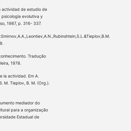
 actividad de estudio de
a psicología evolutiva y
o, 1987, p. 316- 337.
Smirnov,A.A.,Leontiev,A.N.,Rubinshtein,S.L.&Tieplov,B.M.
9.
o conhecimento. Tradução
leira, 1978.
 la actividad. Em A.
B. M. Tieplov, B. M. (Org.).
strumento mediador do
ltural para a organização
ersidade Estadual de