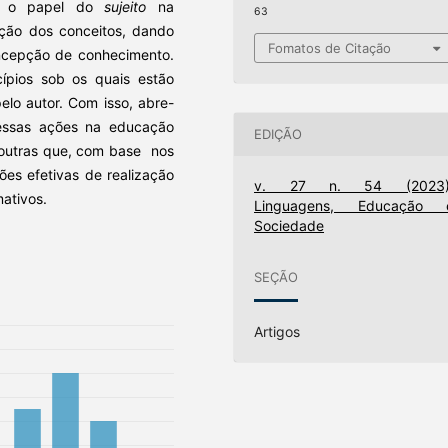
, o papel do
sujeito
na
63
ção dos conceitos, dando
Fomatos de Citação
ncepção de conhecimento.
ípios sob os quais estão
elo autor. Com isso, abre-
 essas ações na educação
EDIÇÃO
 outras que, com base nos
es efetivas de realização
v. 27 n. 54 (2023)
ativos.
Linguagens, Educação 
Sociedade
SEÇÃO
Artigos