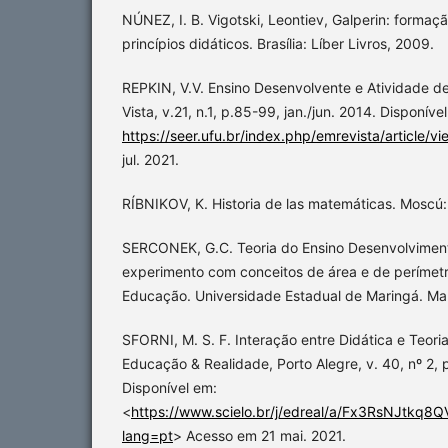
NÚNEZ, I. B. Vigotski, Leontiev, Galperin: formaç
princípios didáticos. Brasília: Líber Livros, 2009.
REPKIN, V.V. Ensino Desenvolvente e Atividade d
Vista, v.21, n.1, p.85-99, jan./jun. 2014. Disponíve
https://seer.ufu.br/index.php/emrevista/article/
jul. 2021.
RÍBNIKOV, K. Historia de las matemáticas. Moscú: 
SERCONEK, G.C. Teoria do Ensino Desenvolvimen
experimento com conceitos de área e de perímet
Educação. Universidade Estadual de Maringá. Ma
SFORNI, M. S. F. Interação entre Didática e Teoria
Educação & Realidade, Porto Alegre, v. 40, nº 2, p
Disponível em:
<
https://www.scielo.br/j/edreal/a/Fx3RsNJtkq
lang=pt
> Acesso em 21 mai. 2021.