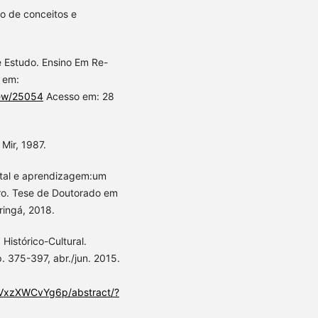
ão de conceitos e
e Estudo. Ensino Em Re-
l em:
view/25054
Acesso em: 28
Mir, 1987.
tal e aprendizagem:um
ro. Tese de Doutorado em
ringá, 2018.
 Histórico-Cultural.
. 375-397, abr./jun. 2015.
8QVxzXWCvYg6p/abstract/?