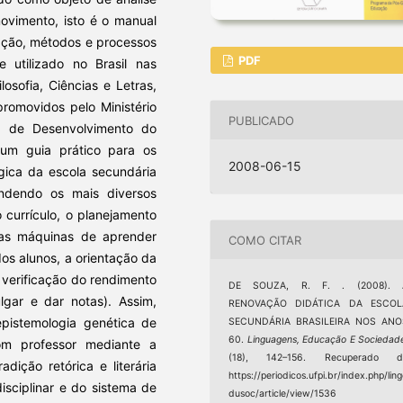
ovimento, isto é o manual
ação, métodos e processos
PDF
 utilizado no Brasil nas
sofia, Ciências e Letras,
promovidos pelo Ministério
PUBLICADO
 de Desenvolvimento do
um guia prático para os
2008-06-15
ca da escola secundária
endendo os mais diversos
 currículo, o planejamento
, as máquinas de aprender
COMO CITAR
os alunos, a orientação da
 verificação do rendimento
DE SOUZA, R. F. . (2008). 
lgar e dar notas). Assim,
RENOVAÇÃO DIDÁTICA DA ESCOL
istemologia genética de
SECUNDÁRIA BRASILEIRA NOS ANO
60.
Linguagens, Educação E Sociedad
m professor mediante a
(18), 142–156. Recuperado d
dição retórica e literária
https://periodicos.ufpi.br/index.php/lin
isciplinar e do sistema de
dusoc/article/view/1536