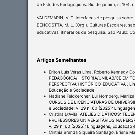
de Estudos Pedagógicos. Rio de janeiro, n. 104, o
VALDEMARIN, V. T. Interfaces de pesquisa sobre m
BENCOSTTA, M. L. (Org.). Culturas Escolares, sab
educativas: itinerários de pesquisa. São Paulo: Co
Artigos Semelhantes
Eriton Luís Véras Lima, Roberto Kennedy G
PEDAGÓGICA/HISTÓRIA/UNILAB/CE EM T
PERSPECTIVA HISTÓRICO-EDUCATIVA
,
Li
Educação e Sociedade
Nadiane Feldkercher, Lui Nörnberg, Marilz
CURSOS DE LICENCIATURAS DE UNIVERS
e Sociedade: v. 29 n. 60 (2025): Linguage
Cristina D'Ávila,
ATELIÊS DIDÁTICOS: TE
PROFESSORES UNIVERSITÁRIOS NA PERSP
v. 29 n. 60 (2025): Linguagens, Educação 
Cinthia Brenda Siqueira Santiago, Eriene 