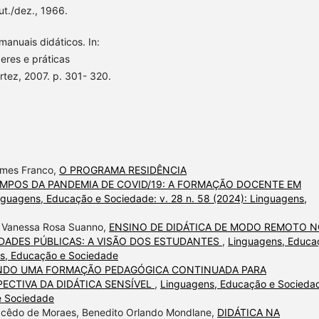
ut./dez., 1966.
anuais didáticos. In:
eres e práticas
rtez, 2007. p. 301- 320.
omes Franco,
O PROGRAMA RESIDÊNCIA
EMPOS DA PANDEMIA DE COVID/19: A FORMAÇÃO DOCENTE EM
nguagens, Educação e Sociedade: v. 28 n. 58 (2024): Linguagens,
a Vanessa Rosa Suanno,
ENSINO DE DIDÁTICA DE MODO REMOTO 
IDADES PÚBLICAS: A VISÃO DOS ESTUDANTES
,
Linguagens, Educa
ns, Educação e Sociedade
CENDO UMA FORMAÇÃO PEDAGÓGICA CONTINUADA PARA
ECTIVA DA DIDÁTICA SENSÍVEL
,
Linguagens, Educação e Socieda
e Sociedade
Macêdo de Moraes, Benedito Orlando Mondlane,
DIDÁTICA NA