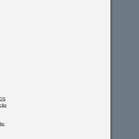
NOS
ção
de: