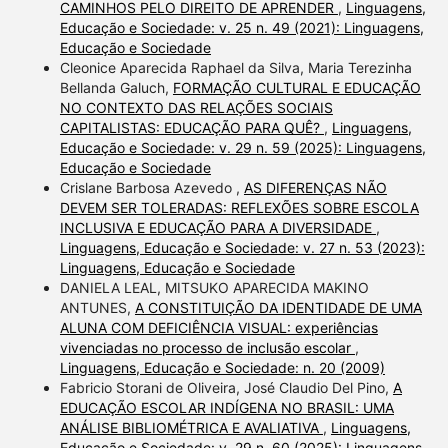
CAMINHOS PELO DIREITO DE APRENDER
,
Linguagens,
Educação e Sociedade: v. 25 n. 49 (2021): Linguagens,
Educação e Sociedade
Cleonice Aparecida Raphael da Silva, Maria Terezinha
Bellanda Galuch,
FORMAÇÃO CULTURAL E EDUCAÇÃO
NO CONTEXTO DAS RELAÇÕES SOCIAIS
CAPITALISTAS: EDUCAÇÃO PARA QUÊ?
,
Linguagens,
Educação e Sociedade: v. 29 n. 59 (2025): Linguagens,
Educação e Sociedade
Crislane Barbosa Azevedo ,
AS DIFERENÇAS NÃO
DEVEM SER TOLERADAS: REFLEXÕES SOBRE ESCOLA
INCLUSIVA E EDUCAÇÃO PARA A DIVERSIDADE
,
Linguagens, Educação e Sociedade: v. 27 n. 53 (2023):
Linguagens, Educação e Sociedade
DANIELA LEAL, MITSUKO APARECIDA MAKINO
ANTUNES,
A CONSTITUIÇÃO DA IDENTIDADE DE UMA
ALUNA COM DEFICIÊNCIA VISUAL: experiências
vivenciadas no processo de inclusão escolar
,
Linguagens, Educação e Sociedade: n. 20 (2009)
Fabricio Storani de Oliveira, José Claudio Del Pino,
A
EDUCAÇÃO ESCOLAR INDÍGENA NO BRASIL: UMA
ANÁLISE BIBLIOMÉTRICA E AVALIATIVA
,
Linguagens,
Educação e Sociedade: v. 29 n. 60 (2025): Linguagens,