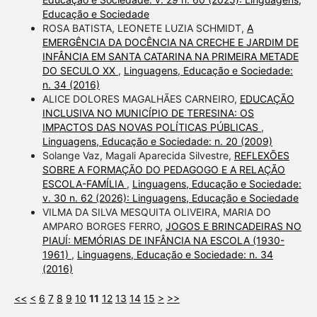
Educação e Sociedade
ROSA BATISTA, LEONETE LUZIA SCHMIDT,
A
EMERGÊNCIA DA DOCÊNCIA NA CRECHE E JARDIM DE
INFÂNCIA EM SANTA CATARINA NA PRIMEIRA METADE
DO SECULO XX
,
Linguagens, Educação e Sociedade:
n. 34 (2016)
ALICE DOLORES MAGALHÃES CARNEIRO,
EDUCAÇÃO
INCLUSIVA NO MUNICÍPIO DE TERESINA: OS
IMPACTOS DAS NOVAS POLÍTICAS PÚBLICAS
,
Linguagens, Educação e Sociedade: n. 20 (2009)
Solange Vaz, Magali Aparecida Silvestre,
REFLEXÕES
SOBRE A FORMAÇÃO DO PEDAGOGO E A RELAÇÃO
ESCOLA-FAMÍLIA
,
Linguagens, Educação e Sociedade:
v. 30 n. 62 (2026): Linguagens, Educação e Sociedade
VILMA DA SILVA MESQUITA OLIVEIRA, MARIA DO
AMPARO BORGES FERRO,
JOGOS E BRINCADEIRAS NO
PIAUÍ: MEMÓRIAS DE INFÂNCIA NA ESCOLA (1930-
1961)
,
Linguagens, Educação e Sociedade: n. 34
(2016)
<<
<
6
7
8
9
10
11
12
13
14
15
>
>>