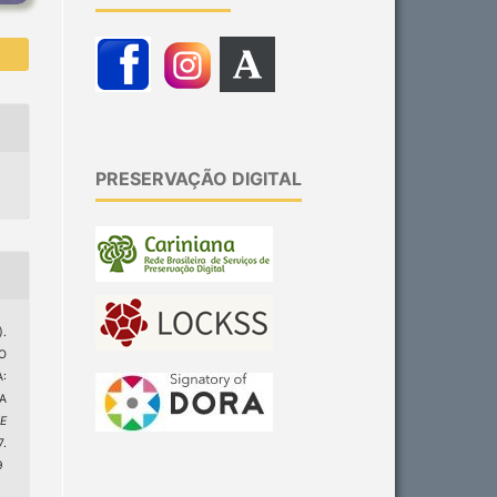
PRESERVAÇÃO DIGITAL
).
O
:
A
 E
.
9