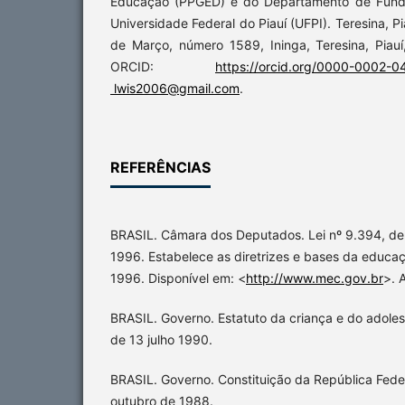
Educação (PPGED) e do Departamento de Fun
Universidade Federal do Piauí (UFPI). Teresina, Pi
de Março, número 1589, Ininga, Teresina, Piauí
ORCID:
https://orcid.org/0000-0002-
lwis2006@gmail.com
.
REFERÊNCIAS
BRASIL. Câmara dos Deputados. Lei nº 9.394, d
1996. Estabelece as diretrizes e bases da educaçã
1996. Disponível em: <
http://www.mec.gov.br
>. 
BRASIL. Governo. Estatuto da criança e do adoles
de 13 julho 1990.
BRASIL. Governo. Constituição da República Feder
outubro de 1988.