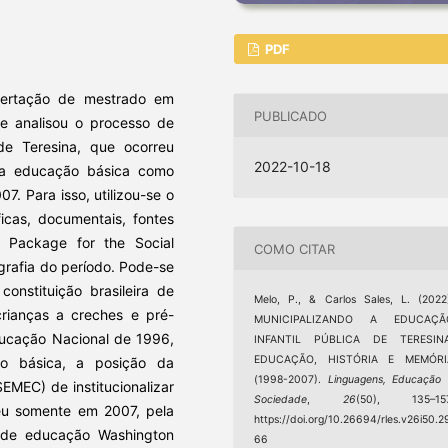
PDF
sertação de mestrado em
PUBLICADO
ue analisou o processo de
 de Teresina, que ocorreu
2022-10-18
da educação básica como
7. Para isso, utilizou-se o
ficas, documentais, fontes
al Package for the Social
COMO CITAR
grafia do período. Pode-se
nstituição brasileira de
Melo, P., & Carlos Sales, L. (2022
crianças a creches e pré-
MUNICIPALIZANDO A EDUCAÇÃ
ducação Nacional de 1996,
INFANTIL PÚBLICA DE TERESINA
EDUCAÇÃO, HISTÓRIA E MEMÓRI
o básica, a posição da
(1998-2007).
Linguagens, Educação
EMEC) de institucionalizar
Sociedade
,
26
(50), 135–157
deu somente em 2007, pela
https://doi.org/10.26694/rles.v26i50.2
al de educação Washington
66