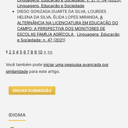
Linguagens, Educação e Sociedade
DIEGO GONZAGA DUARTE DA SILVA, LOURDES
HELENA DA SILVA, ÉLIDA LOPES MIRANDA,
A
ALTERNÂNCIA NA LICENCIATURA EM EDUCAÇÃO DO
CAMPO: A PERSPECTIVA DOS MONITORES DE
ESCOLAS FAMÍLIA AGRÍCOLA
,
Linguagens, Educação
e Sociedade: n. 47 (2021)
1
2
3
4
5
6
7
8
9
10
>
>>
Você também pode
iniciar uma pesquisa avançada por
similaridade
para este artigo.
ENVIAR SUBMISSÃO
IDIOMA