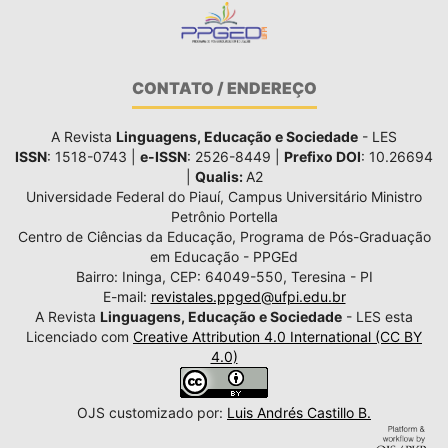
CONTATO / ENDEREÇO
A Revista
Linguagens, Educação e Sociedade
- LES
ISSN
: 1518-0743 |
e-ISSN
: 2526-8449 |
Prefixo DOI
: 10.26694
|
Qualis:
A2
Universidade Federal do Piauí, Campus Universitário Ministro
Petrônio Portella
Centro de Ciências da Educação, Programa de Pós-Graduação
em Educação - PPGEd
Bairro: Ininga, CEP: 64049-550, Teresina - PI
E-mail:
revistales.ppged@ufpi.edu.br
A Revista
Linguagens, Educação e Sociedade
- LES esta
Licenciado com
Creative Attribution 4.0 International (CC BY
4.0)
OJS customizado por:
Luis Andrés Castillo B.