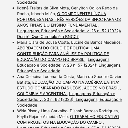
Sociedade
Ildenê Freitas da Silva Mota, Genylton Odilon Rego da
Rocha, Irlanda Miléo,
O COMPONENTE LÍNGUA
PORTUGUESA NAS TRÊS VERSÕES DA BNCC PARA OS
ANOS FINAIS DO ENSINO FUNDAMENTAL
,
Linguagens, Educação e Sociedade: v. 26 n. 52 (2022):
Dossiê: Que Currículo é a BNCC?
Maria Clara de Sousa Costa, Lucineide Barros Medeiros,
ABORDAGEM DO CICLO DE POLÍTICA: UMA
CONTRIBUIÇÃO PARA ANÁLISE DA POLÍTICA DE
EDUCAÇÃO DO CAMPO NO BRASIL
,
Linguagens,
Educação e Sociedade: v. 28 n. 57 (2024): Linguagens,
Educação e Sociedade
Ana Celecina Lucena da Costa, Maria do Socorro Xavier
Batista,
EDUCAÇÃO DO CAMPO NA AMÉRICA LATINA:
ESTUDO COMPARADO DAS LEGISLAÇÕES NO BRASIL,
COLÔMBIA E ARGENTINA
,
Linguagens, Educação e
Sociedade: v. 30 n. 62 (2026): Linguagens, Educação e
Sociedade
Wirla Risany Lima Carvalho, Disnah Barroso Rodrigues,
Keylla Rejane Almeida Melo,
O TRABALHO EDUCATIVO
COM PROJETOS NA EDUCAÇÃO DO CAMPO
,
Linguagens, Educação e Sociedade: v. 27 n. 54 (2023):