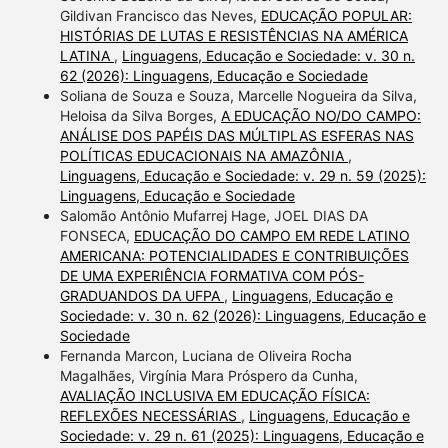
Gildivan Francisco das Neves,
EDUCAÇÃO POPULAR:
HISTÓRIAS DE LUTAS E RESISTÊNCIAS NA AMÉRICA
LATINA
,
Linguagens, Educação e Sociedade: v. 30 n.
62 (2026): Linguagens, Educação e Sociedade
Soliana de Souza e Souza, Marcelle Nogueira da Silva,
Heloisa da Silva Borges,
A EDUCAÇÃO NO/DO CAMPO:
ANÁLISE DOS PAPÉIS DAS MÚLTIPLAS ESFERAS NAS
POLÍTICAS EDUCACIONAIS NA AMAZÔNIA
,
Linguagens, Educação e Sociedade: v. 29 n. 59 (2025):
Linguagens, Educação e Sociedade
Salomão Antônio Mufarrej Hage, JOEL DIAS DA
FONSECA,
EDUCAÇÃO DO CAMPO EM REDE LATINO
AMERICANA: POTENCIALIDADES E CONTRIBUIÇÕES
DE UMA EXPERIÊNCIA FORMATIVA COM PÓS-
GRADUANDOS DA UFPA
,
Linguagens, Educação e
Sociedade: v. 30 n. 62 (2026): Linguagens, Educação e
Sociedade
Fernanda Marcon, Luciana de Oliveira Rocha
Magalhães, Virgínia Mara Próspero da Cunha,
AVALIAÇÃO INCLUSIVA EM EDUCAÇÃO FÍSICA:
REFLEXÕES NECESSÁRIAS
,
Linguagens, Educação e
Sociedade: v. 29 n. 61 (2025): Linguagens, Educação e