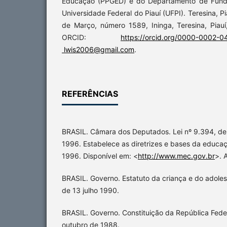
Educação (PPGED) e do Departamento de Fun
Universidade Federal do Piauí (UFPI). Teresina, Pi
de Março, número 1589, Ininga, Teresina, Piauí
ORCID:
https://orcid.org/0000-0002-
lwis2006@gmail.com
.
REFERÊNCIAS
BRASIL. Câmara dos Deputados. Lei nº 9.394, d
1996. Estabelece as diretrizes e bases da educaçã
1996. Disponível em: <
http://www.mec.gov.br
>. 
BRASIL. Governo. Estatuto da criança e do adoles
de 13 julho 1990.
BRASIL. Governo. Constituição da República Feder
outubro de 1988.