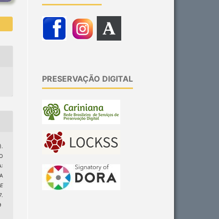
PRESERVAÇÃO DIGITAL
).
O
:
A
 E
.
9