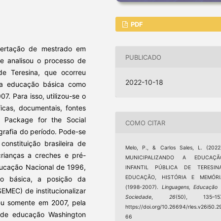
PDF
sertação de mestrado em
PUBLICADO
ue analisou o processo de
 de Teresina, que ocorreu
2022-10-18
da educação básica como
7. Para isso, utilizou-se o
ficas, documentais, fontes
al Package for the Social
COMO CITAR
grafia do período. Pode-se
nstituição brasileira de
Melo, P., & Carlos Sales, L. (2022
crianças a creches e pré-
MUNICIPALIZANDO A EDUCAÇÃ
ducação Nacional de 1996,
INFANTIL PÚBLICA DE TERESINA
EDUCAÇÃO, HISTÓRIA E MEMÓRI
o básica, a posição da
(1998-2007).
Linguagens, Educação
EMEC) de institucionalizar
Sociedade
,
26
(50), 135–157
deu somente em 2007, pela
https://doi.org/10.26694/rles.v26i50.2
al de educação Washington
66