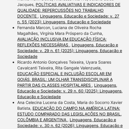
Jacques,
POLÍTICAS AVALIATIVAS E INDICADORES DE
QUALIDADE: REPERCUSSÕES NO TRABALHO
DOCENTE
,
Linguagens, Educação e Sociedade: v. 27
n. 55 (2023): Linguagens, Educação e Sociedade
Fernanda Marcon, Luciana de Oliveira Rocha
Magalhães, Virgínia Mara Próspero da Cunha,
AVALIAÇÃO INCLUSIVA EM EDUCAÇÃO FÍSICA:
REFLEXÕES NECESSÁRIAS
,
Linguagens, Educação e
Sociedade: v. 29 n. 61 (2025): Linguagens, Educação e
Sociedade
Ricardo Antonio Gonçalves Teixeira, Uyara Soares
Cavalcanti Teixeira, Rita Gangale Valenzuela,
EDUCAÇÃO ESPECIAL E INCLUSÃO ESCOLAR EM
GOIÁS, BRASIL: UM OLHAR TRANSDISCIPLINAR A
PARTIR DAS CLASSES HOSPITALARES
,
Linguagens,
Educação e Sociedade: v. 29 n. 60 (2025): Linguagens,
Educação e Sociedade
Ana Celecina Lucena da Costa, Maria do Socorro Xavier
Batista,
EDUCAÇÃO DO CAMPO NA AMÉRICA LATINA:
ESTUDO COMPARADO DAS LEGISLAÇÕES NO BRASIL,
COLÔMBIA E ARGENTINA
,
Linguagens, Educação e
Sociedade: v. 30 n. 62 (2026): Linguagens, Educação e