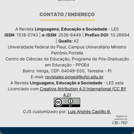
CONTATO / ENDEREÇO
A Revista
Linguagens, Educação e Sociedade
- LES
ISSN
: 1518-0743 |
e-ISSN
: 2526-8449 |
Prefixo DOI
: 10.26694
|
Qualis:
A2
Universidade Federal do Piauí, Campus Universitário Ministro
Petrônio Portella
Centro de Ciências da Educação, Programa de Pós-Graduação
em Educação - PPGEd
Bairro: Ininga, CEP: 64049-550, Teresina - PI
E-mail:
revistales.ppged@ufpi.edu.br
A Revista
Linguagens, Educação e Sociedade
- LES esta
Licenciado com
Creative Attribution 4.0 International (CC BY
4.0)
OJS customizado por:
Luis Andrés Castillo B.