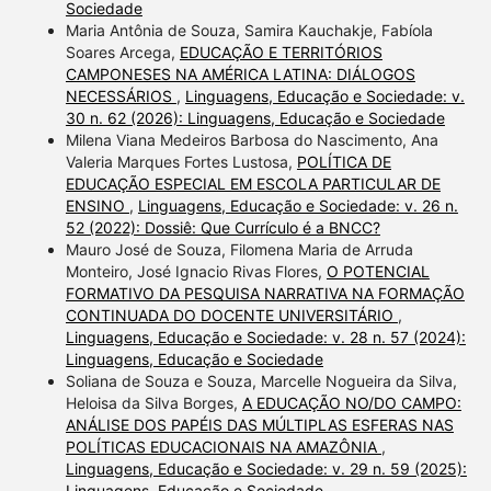
Sociedade
Maria Antônia de Souza, Samira Kauchakje, Fabíola
Soares Arcega,
EDUCAÇÃO E TERRITÓRIOS
CAMPONESES NA AMÉRICA LATINA: DIÁLOGOS
NECESSÁRIOS
,
Linguagens, Educação e Sociedade: v.
30 n. 62 (2026): Linguagens, Educação e Sociedade
Milena Viana Medeiros Barbosa do Nascimento, Ana
Valeria Marques Fortes Lustosa,
POLÍTICA DE
EDUCAÇÃO ESPECIAL EM ESCOLA PARTICULAR DE
ENSINO
,
Linguagens, Educação e Sociedade: v. 26 n.
52 (2022): Dossiê: Que Currículo é a BNCC?
Mauro José de Souza, Filomena Maria de Arruda
Monteiro, José Ignacio Rivas Flores,
O POTENCIAL
FORMATIVO DA PESQUISA NARRATIVA NA FORMAÇÃO
CONTINUADA DO DOCENTE UNIVERSITÁRIO
,
Linguagens, Educação e Sociedade: v. 28 n. 57 (2024):
Linguagens, Educação e Sociedade
Soliana de Souza e Souza, Marcelle Nogueira da Silva,
Heloisa da Silva Borges,
A EDUCAÇÃO NO/DO CAMPO:
ANÁLISE DOS PAPÉIS DAS MÚLTIPLAS ESFERAS NAS
POLÍTICAS EDUCACIONAIS NA AMAZÔNIA
,
Linguagens, Educação e Sociedade: v. 29 n. 59 (2025):
Linguagens, Educação e Sociedade