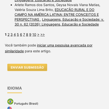
Arlete Ramos dos Santos, Geysa Novais Viana Matias,
Valéria Souza Lima Brito,
EDUCAÇÃO RURAL E DO
CAMPO NA AMÉRICA LATINA: ENTRE CONCEITOS E
PERSPECTIVAS
,
Linguagens, Educação e Sociedade: v.
30 n. 62 (2026): Linguagens, Educação e Sociedade
1
2
3
4
5
6
7
8
9
10
>
>>
Você também pode
iniciar uma pesquisa avançada por
similaridade
para este artigo.
ENVIAR SUBMISSÃO
IDIOMA
Português (Brasil)