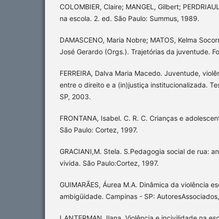
COLOMBIER, Claire; MANGEL, Gilbert; PERDRIAULT
na escola. 2. ed. São Paulo: Summus, 1989.
DAMASCENO, Maria Nobre; MATOS, Kelma Socor
José Gerardo (Orgs.). Trajetórias da juventude. F
FERREIRA, Dalva Maria Macedo. Juventude, violênc
entre o direito e a (in)justiça institucionalizada.
SP, 2003.
FRONTANA, Isabel. C. R. C. Crianças e adolescen
São Paulo: Cortez, 1997.
GRACIANI,M. Stela. S.Pedagogia social de rua: an
vivida. São Paulo:Cortez, 1997.
GUIMARÃES, Áurea M.A. Dinâmica da violência esco
ambigüidade. Campinas - SP: AutoresAssociados
LANTERMAN, Ilana. Violência e incivilidade na es