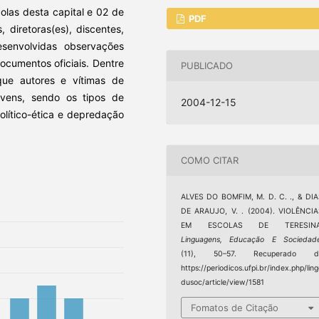
olas desta capital e 02 de
PDF
diretoras(es), discentes,
esenvolvidas observações
ocumentos oficiais. Dentre
PUBLICADO
que autores e vítimas de
ovens, sendo os tipos de
2004-12-15
político-ética e depredação
COMO CITAR
ALVES DO BOMFIM, M. D. C. ., & DI
DE ARAUJO, V. . (2004). VIOLÊNCI
EM ESCOLAS DE TERESINA
Linguagens, Educação E Sociedad
(11), 50–57. Recuperado d
https://periodicos.ufpi.br/index.php/lin
dusoc/article/view/1581
Fomatos de Citação