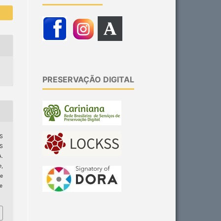
PRESERVAÇÃO DIGITAL
AS
AS
.
e
,
e
ge