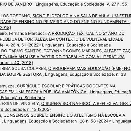
RIO DE JANEIRO
,
Linguagens, Educação e Sociedade: v. 27 n. 55
e
ARLOS TOSCANO,
SIGNO E IDEOLOGIA NA SALA DE AULA: UM EST
IDADE DE ENSINO NO PRIMEIRO ANO DO ENSINO FUNDAMENTAL
,
(2018)
beiro, Fernanda Marcucci,
A PRODUÇÃO TEXTUAL NO 2º ANO DO
PÚBLICA DE FORTALEZA EM CONTEXTO DE VULNERABILIDADE
e: v. 26 n. 51 (2022): Linguagens, Educação e Sociedade
LMA DO CARMO SANTOS, TATYANNE GOMES MARQUES,
ALFABETIZA
O: UMA ANÁLISE A PARTIR DO TRABALHO COM A LITERATURA
ade: n. 40 (2018)
MBIRIBA SOUSA COLARES,
O PROGRAMA MAIS EDUCAÇÃO (PME) NO
 DA EQUIPE GESTORA
,
Linguagens, Educação e Sociedade: n. 38
aramuzza,
CURRÍCULO ESCOLAR E PRÁTICAS DOCENTES NA
NÇAS EM UMA ESCOLA PÚBLICA AMAZÔNICA
,
Linguagens, Educaçã
s, Educação e Sociedade
NESSA DELVING ELY,
O SUPERVISOR NA ESCOLA REFLEXIVA: GEST
e Sociedade: n. 13 (2005)
a,
CONSENSOS SOBRE O ENSINO DO ATLETISMO NA ESCOLA A
S
,
Linguagens, Educação e Sociedade: v. 28 n. 58 (2024): Linguage