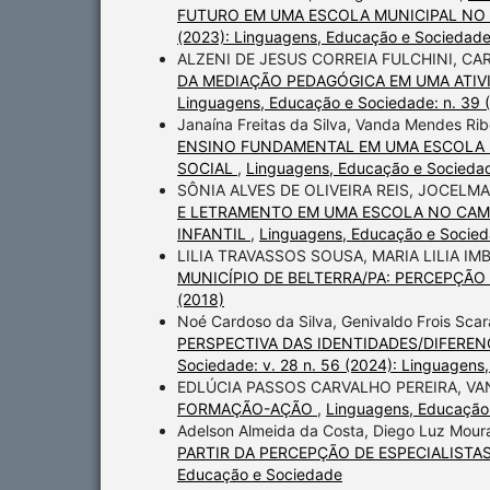
FUTURO EM UMA ESCOLA MUNICIPAL NO 
(2023): Linguagens, Educação e Sociedad
ALZENI DE JESUS CORREIA FULCHINI, C
DA MEDIAÇÃO PEDAGÓGICA EM UMA ATIV
Linguagens, Educação e Sociedade: n. 39 
Janaína Freitas da Silva, Vanda Mendes Ri
ENSINO FUNDAMENTAL EM UMA ESCOLA 
SOCIAL
,
Linguagens, Educação e Sociedad
SÔNIA ALVES DE OLIVEIRA REIS, JOCE
E LETRAMENTO EM UMA ESCOLA NO CAMP
INFANTIL
,
Linguagens, Educação e Socied
LILIA TRAVASSOS SOUSA, MARIA LILIA I
MUNICÍPIO DE BELTERRA/PA: PERCEPÇÃO
(2018)
Noé Cardoso da Silva, Genivaldo Frois Sc
PERSPECTIVA DAS IDENTIDADES/DIFERE
Sociedade: v. 28 n. 56 (2024): Linguagen
EDLÚCIA PASSOS CARVALHO PEREIRA, VA
FORMAÇÃO-AÇÃO
,
Linguagens, Educação 
Adelson Almeida da Costa, Diego Luz Mour
PARTIR DA PERCEPÇÃO DE ESPECIALISTA
Educação e Sociedade