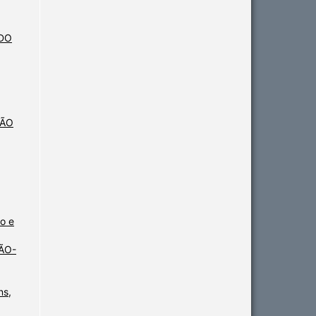
UDO
ÇÃO
o e
ÃO-
ns,