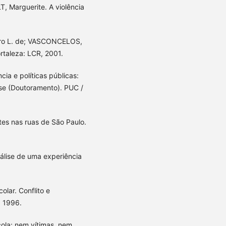
, Marguerite. A violência
ro L. de; VASCONCELOS,
ortaleza: LCR, 2001.
ia e políticas públicas:
 Tese (Doutoramento). PUC /
tes nas ruas de São Paulo.
álise de uma experiência
lar. Conflito e
, 1996.
cola: nem vítimas, nem