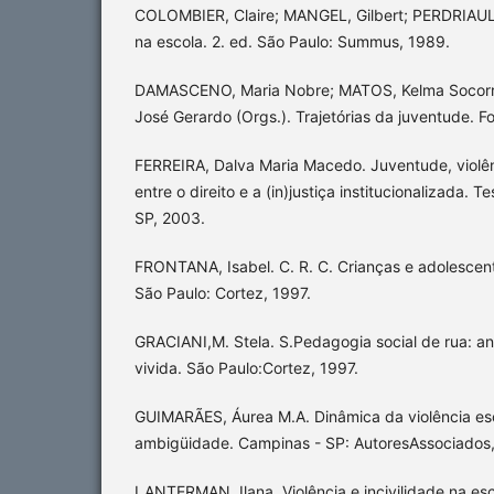
COLOMBIER, Claire; MANGEL, Gilbert; PERDRIAULT
na escola. 2. ed. São Paulo: Summus, 1989.
DAMASCENO, Maria Nobre; MATOS, Kelma Socor
José Gerardo (Orgs.). Trajetórias da juventude. F
FERREIRA, Dalva Maria Macedo. Juventude, violênc
entre o direito e a (in)justiça institucionalizada.
SP, 2003.
FRONTANA, Isabel. C. R. C. Crianças e adolescen
São Paulo: Cortez, 1997.
GRACIANI,M. Stela. S.Pedagogia social de rua: an
vivida. São Paulo:Cortez, 1997.
GUIMARÃES, Áurea M.A. Dinâmica da violência esco
ambigüidade. Campinas - SP: AutoresAssociados
LANTERMAN, Ilana. Violência e incivilidade na es