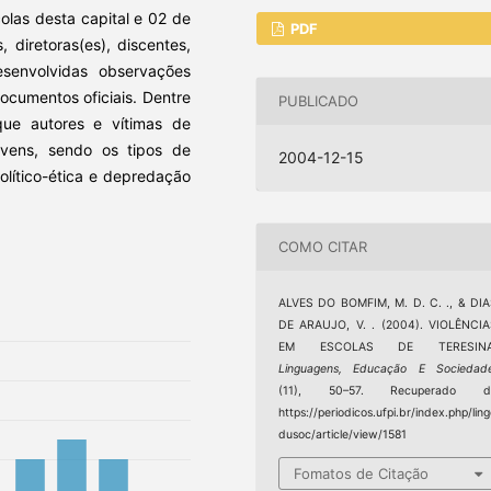
olas desta capital e 02 de
PDF
diretoras(es), discentes,
esenvolvidas observações
ocumentos oficiais. Dentre
PUBLICADO
que autores e vítimas de
ovens, sendo os tipos de
2004-12-15
político-ética e depredação
COMO CITAR
ALVES DO BOMFIM, M. D. C. ., & DI
DE ARAUJO, V. . (2004). VIOLÊNCI
EM ESCOLAS DE TERESINA
Linguagens, Educação E Sociedad
(11), 50–57. Recuperado d
https://periodicos.ufpi.br/index.php/lin
dusoc/article/view/1581
Fomatos de Citação