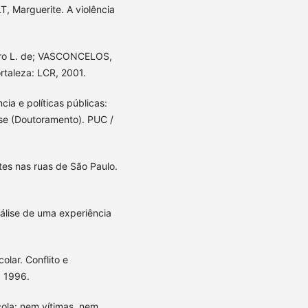
, Marguerite. A violência
ro L. de; VASCONCELOS,
ortaleza: LCR, 2001.
ia e políticas públicas:
 Tese (Doutoramento). PUC /
tes nas ruas de São Paulo.
álise de uma experiência
lar. Conflito e
, 1996.
cola: nem vítimas, nem