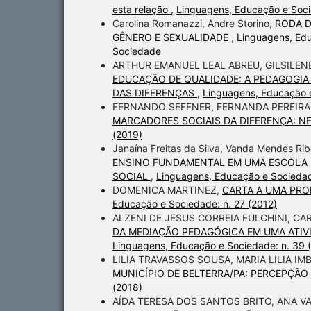
esta relação
,
Linguagens, Educação e Soci
Carolina Romanazzi, Andre Storino,
RODA D
GÊNERO E SEXUALIDADE
,
Linguagens, Edu
Sociedade
ARTHUR EMANUEL LEAL ABREU, GILSILEN
EDUCAÇÃO DE QUALIDADE: A PEDAGOGI
DAS DIFERENÇAS
,
Linguagens, Educação e
FERNANDO SEFFNER, FERNANDA PEREIRA
MARCADORES SOCIAIS DA DIFERENÇA: 
(2019)
Janaína Freitas da Silva, Vanda Mendes Ri
ENSINO FUNDAMENTAL EM UMA ESCOLA 
SOCIAL
,
Linguagens, Educação e Sociedad
DOMENICA MARTINEZ,
CARTA A UMA PRO
Educação e Sociedade: n. 27 (2012)
ALZENI DE JESUS CORREIA FULCHINI, C
DA MEDIAÇÃO PEDAGÓGICA EM UMA ATIV
Linguagens, Educação e Sociedade: n. 39 
LILIA TRAVASSOS SOUSA, MARIA LILIA I
MUNICÍPIO DE BELTERRA/PA: PERCEPÇÃO
(2018)
AÍDA TERESA DOS SANTOS BRITO, ANA 