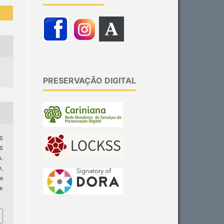
PRESERVAÇÃO DIGITAL
AS
AS
.
e
,
e
ge