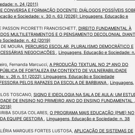
edade: n. 24 (2011)
E CONVERSA E FORMAÇÃO DOCENTE: DIÁLOGOS POSSÍVEIS SOB
cação e Sociedade: v. 30 n. 63 (2026): Linguagens, Educação e
E PASSON PICORETTI FRANCISCHETT,
DIREITO FUNDAMENTAL À
A DOS MULTILETRAMENTOS E O PENSAMENTO DECOLONIAL DIAN
 Sociedade: n. 42 (2019)
 DE MOURA,
PERCURSO ESCOLAR, PLURALISMO DEMOCRÁTICO E
NECESSÁRIAS NEGOCIAÇÕES
,
Linguagens, Educação e Sociedade: n.
beiro, Fernanda Marcucci,
A PRODUÇÃO TEXTUAL NO 2º ANO DO
PÚBLICA DE FORTALEZA EM CONTEXTO DE VULNERABILIDADE
e: v. 26 n. 51 (2022): Linguagens, Educação e Sociedade
FESSORA PELOS RAPAZES DA ESCOLA DE BARBIANA
,
Linguagens,
ARLOS TOSCANO,
SIGNO E IDEOLOGIA NA SALA DE AULA: UM EST
IDADE DE ENSINO NO PRIMEIRO ANO DO ENSINO FUNDAMENTAL
,
(2018)
MBIRIBA SOUSA COLARES,
O PROGRAMA MAIS EDUCAÇÃO (PME) NO
 DA EQUIPE GESTORA
,
Linguagens, Educação e Sociedade: n. 38
VALÉRIA MARQUES FORTES LUSTOSA,
APLICAÇÃO DE SISTEMAS DE