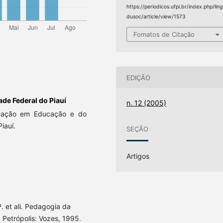
https://periodicos.ufpi.br/index.php/lin
dusoc/article/view/1573
Fomatos de Citação
EDIÇÃO
ade Federal do Piauí
n. 12 (2005)
uação em Educação e do
Piauí.
SEÇÃO
Artigos
. et ali. Pedagogia da
 Petrópolis: Vozes, 1995.