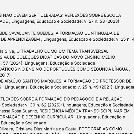
S NÃO DEVEM SER TOLERADAS: REFLEXÕES SOBRE ESCOLA
DADE
,
Linguagens, Educação e Sociedade: v. 27 n. 53 (2023):
EIDE CAVALCANTE GUEDES,
A FORMAÇÃO CONTINUADA DE
 DE APRENDIZAGEM
,
Linguagens, Educação e Sociedade: v. 25 n. 
da Silva,
O TRABALHO COMO UM TEMA TRANSVERSAL
SIVA DE COLEÇÕES DIDÁTICAS DO NOVO ENSINO MÉDIO
,
n. 57 (2024): Linguagens, Educação e Sociedade
DÁTICOS NO ENSINO DE PORTUGUÊS COMO SEGUNDA LÍNGUA
,
(2017)
A DE ARAÚJO SANTOS MARQUES,
A FORMAÇÃO DO PROFESSOR DE
S
,
Linguagens, Educação e Sociedade: v. 25 n. 49 (2021): Linguage
EFLEXÕES SOBRE A FORMAÇÃO DO PEDAGOGO E A RELAÇÃO
 Sociedade: v. 30 n. 62 (2026): Linguagens, Educação e Sociedade
anessa Rosa Suanno,
RESIDÊNCIA MÉDICA TRANSDISCIPLINAR EM
 FORMAÇÃO E DESENHO CURRICULAR
,
Linguagens, Educação e
s, Educação e Sociedade
liveira, Cristiane Dias Martins da Costa,
FOTOGRAFIAS COMO