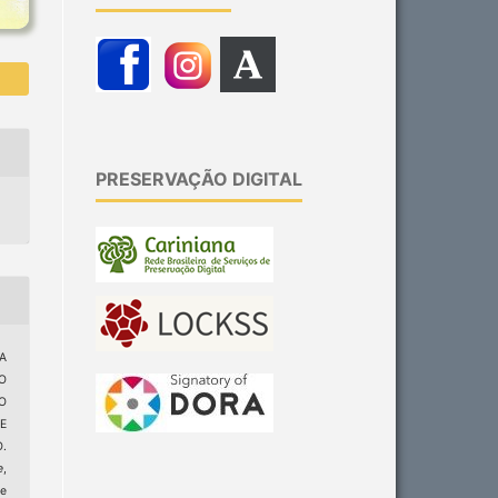
PRESERVAÇÃO DIGITAL
 A
O
O
E
.
e
,
e