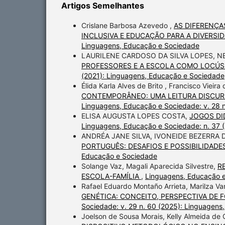
Artigos Semelhantes
Crislane Barbosa Azevedo ,
AS DIFERENÇA
INCLUSIVA E EDUCAÇÃO PARA A DIVERSI
Linguagens, Educação e Sociedade
LAURILENE CARDOSO DA SILVA LOPES, N
PROFESSORES E A ESCOLA COMO LOCÚS
(2021): Linguagens, Educação e Sociedade
Élida Karla Alves de Brito , Francisco Vieira 
CONTEMPORÂNEO: UMA LEITURA DISCUR
Linguagens, Educação e Sociedade: v. 28 
ELISA AUGUSTA LOPES COSTA,
JOGOS DI
Linguagens, Educação e Sociedade: n. 37 
ANDRÉA JANE SILVA, IVONEIDE BEZERR
PORTUGUÊS: DESAFIOS E POSSIBILIDADE
Educação e Sociedade
Solange Vaz, Magali Aparecida Silvestre,
R
ESCOLA-FAMÍLIA
,
Linguagens, Educação e
Rafael Eduardo Montaño Arrieta, Marilza V
GENÉTICA: CONCEITO, PERSPECTIVA DE
Sociedade: v. 29 n. 60 (2025): Linguagen
Joelson de Sousa Morais, Kelly Almeida de O