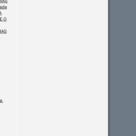
VAS
dade
A
E O
RAS
a,