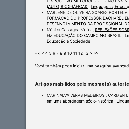
DISPOSITIVO METODOLÓGICO NO ENSINO
(AUTO)BIOGRÁFICAS
,
Linguagens, Educaç
MARLENE DE OLIVEIRA SOARES PORTELA
FORMAÇÃO DO PROFESSOR BACHAREL EM 
DESENVOLVIMENTO DA PROFISSIONALI
Mônica Castagna Molina,
REFLEXÕES SOBR
EM EDUCAÇÃO DO CAMPO NO BRASIL
,
Li
Educação e Sociedade
<<
<
4
5
6
7
8
9
10
11
12
13
>
>>
Você também pode
iniciar uma pesquisa avançad
Artigos mais lidos pelo mesmo(s) autor(
MARINALVA VERAS MEDEIROS , CARMEN L
em uma abordagem sócio-histórica
,
Lingua