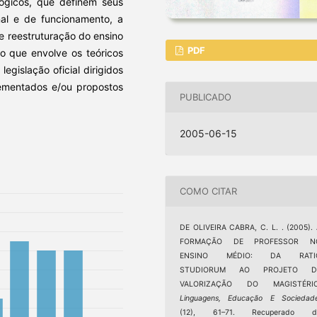
lógicos, que definem seus
nal e de funcionamento, a
 e reestruturação do ensino
PDF
co que envolve os teóricos
egislação oficial dirigidos
lementados e/ou propostos
PUBLICADO
2005-06-15
COMO CITAR
DE OLIVEIRA CABRA, C. L. . (2005).
FORMAÇÃO DE PROFESSOR N
ENSINO MÉDIO: DA RATI
STUDIORUM AO PROJETO D
VALORIZAÇÃO DO MAGISTÉRIO
Linguagens, Educação E Sociedad
(12), 61–71. Recuperado d