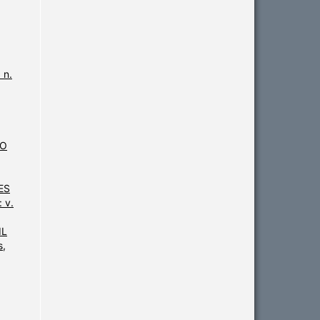
 n.
DO
ES
 v.
IL
s,