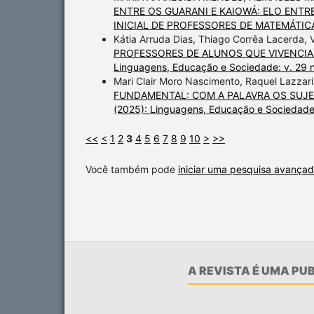
ENTRE OS GUARANI E KAIOWÁ: ELO ENT
INICIAL DE PROFESSORES DE MATEMÁTI
Kátia Arruda Dias, Thiago Corrêa Lacerda,
PROFESSORES DE ALUNOS QUE VIVENCIA
Linguagens, Educação e Sociedade: v. 29 
Mari Clair Moro Nascimento, Raquel Lazzari
FUNDAMENTAL: COM A PALAVRA OS SUJ
(2025): Linguagens, Educação e Sociedad
<<
<
1
2
3
4
5
6
7
8
9
10
>
>>
Você também pode
iniciar uma pesquisa avançad
A REVISTA É UMA P