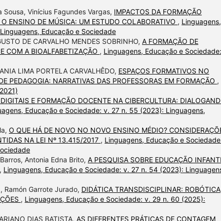
ira Sousa, Vinícius Fagundes Vargas,
IMPACTOS DA FORMAÇÃO
 O ENSINO DE MÚSICA: UM ESTUDO COLABORATIVO
,
Linguagens,
: Linguagens, Educação e Sociedade
UGUSTO DE CARVALHO MENDES SOBRINHO,
A FORMAÇÃO DE
CE COM A BIOALFABETIZAÇÃO
,
Linguagens, Educação e Sociedade:
SANIA LIMA PORTELA CARVALHÊDO,
ESPAÇOS FORMATIVOS NO
 DE PEDAGOGIA: NARRATIVAS DAS PROFESSORAS EM FORMAÇÃO
,
(2021)
DIGITAIS E FORMAÇÃO DOCENTE NA CIBERCULTURA: DIALOGAN
uagens, Educação e Sociedade: v. 27 n. 55 (2023): Linguagens,
la,
O QUE HÁ DE NOVO NO NOVO ENSINO MÉDIO? CONSIDERAÇÕ
IDAS NA LEI Nº 13.415/2017
,
Linguagens, Educação e Sociedade:
Sociedade
Barros, Antonia Edna Brito,
A PESQUISA SOBRE EDUCAÇÃO INFANT
,
Linguagens, Educação e Sociedade: v. 27 n. 54 (2023): Linguagen
a, Ramón Garrote Jurado,
DIDÁTICA TRANSDISCIPLINAR: ROBÓTICA
AÇÕES
,
Linguagens, Educação e Sociedade: v. 29 n. 60 (2025):
ARIANO DIAS BATISTA,
AS DIFERENTES PRÁTICAS DE CONTAGEM