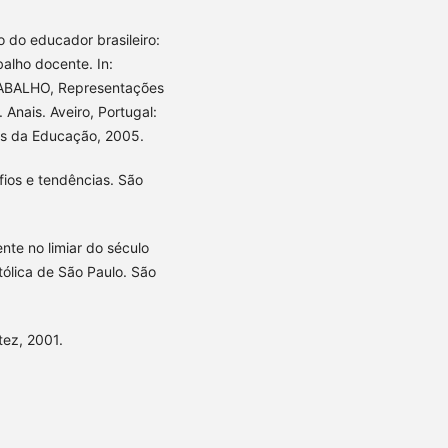
o do educador brasileiro:
alho docente. In:
ALHO, Representações
 Anais. Aveiro, Portugal:
as da Educação, 2005.
afios e tendências. São
te no limiar do século
tólica de São Paulo. São
tez, 2001.