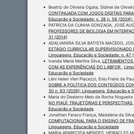
Beatriz de Oliveira Ogata, Sidinei de Olive
CONTINUADA COM JOGOS DIGITAIS PARA
Educação e Sociedade: v. 28 n. 56 (2024)
PATRÍCIA DA CUNHA GONZAGA, JOSÉ A
PROFESSORES DE BIOLOGIA EM INTERFA
31 (2014)
ADALVANIRA SILVA BATISTA MACEDO, JO
ESTÁGIO CURRICULAR SUPERVISIONADO
Linguagens, Educação e Sociedade: n. 47 
Ivanda Maria Martins Silva,
LETRAMENTOS 
COM AS EXPERIÊNCIAS DO LABFOR
,
Ling
Educação e Sociedade
Lêni Helen Vieri Piacezzi, Enio Freire de Pau
SOBRE A POLÍTICA DOS CONTEÚDOS CONT
30 n. 63 (2026): Linguagens, Educação e 
Maria do Desterro Melo da Rocha Nogueira 
NO PIAUÍ: TRAJETÓRIAS E PERSPECTIVAS
Educação e Sociedade
Jonathan Faraco França, Madalena da Silv
COMPUTACIONAL PARA O ENSINO DE FR
Linguagens, Educação e Sociedade
MARIA APARECIDA MENDES, HEIRACLES M