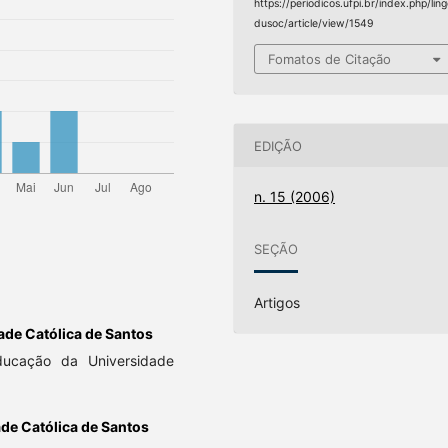
https://periodicos.ufpi.br/index.php/lin
dusoc/article/view/1549
Fomatos de Citação
EDIÇÃO
n. 15 (2006)
SEÇÃO
Artigos
ade Católica de Santos
ucação da Universidade
de Católica de Santos