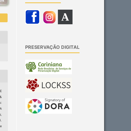
PRESERVAÇÃO DIGITAL
DE
&
:
A
s,
4.
e