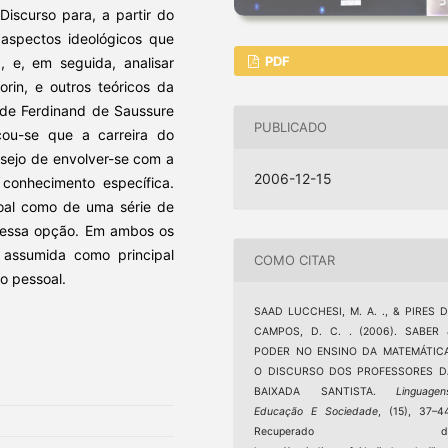
Discurso para, a partir do
s aspectos ideológicos que
PDF
 e, em seguida, analisar
rin, e outros teóricos da
o de Ferdinand de Saussure
PUBLICADO
icou-se que a carreira do
esejo de envolver-se com a
2006-12-15
onhecimento específica.
soal como de uma série de
 dessa opção. Em ambos os
i assumida como principal
COMO CITAR
ão pessoal.
SAAD LUCCHESI, M. A. ., & PIRES 
CAMPOS, D. C. . (2006). SABER 
PODER NO ENSINO DA MATEMÁTICA
O DISCURSO DOS PROFESSORES D
BAIXADA SANTISTA.
Linguagen
Educação E Sociedade
, (15), 37–4
Recuperado d