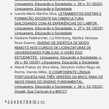
Linguagens, Educação e Sociedade: v. 26 n. 51 (2022):
Linguagens, Educação e Sociedade
Ivanda Maria Martins Silva,
LETRAMENTOS DIGITAIS E
FORMAÇÃO DOCENTE NA CIBERCULTURA:
DIALOGANDO COM AS EXPERIÊNCIAS DO LABFOR
,
Linguagens, Educação e Sociedade: v. 27 n. 55 (2023):
Linguagens, Educação e Sociedade
Nadiane Feldkercher, Lui Nörnberg, Marilza Vanessa
Rosa Suanno,
ENSINO DE DIDÁTICA DE MODO
REMOTO NOS CURSOS DE LICENCIATURAS DE
UNIVERSIDADES PÚBLICAS: A VISÃO DOS
ESTUDANTES
,
Linguagens, Educação e Sociedade: v.
29 n. 60 (2025): Linguagens, Educação e Sociedade
Ildenê Freitas da Silva Mota, Genylton Odilon Rego da
Rocha, Irlanda Miléo,
O COMPONENTE LÍNGUA
PORTUGUESA NAS TRÊS VERSÕES DA BNCC PARA OS
ANOS FINAIS DO ENSINO FUNDAMENTAL
,
Linguagens, Educação e Sociedade: v. 26 n. 52 (2022):
Dossiê: Que Currículo é a BNCC?
1
2
3
4
5
6
7
8
9
10
>
>>