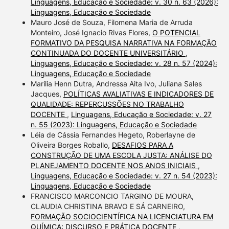
Linguagens, Educação e Sociedade: v. 30 n. 63 (2026):
Linguagens, Educação e Sociedade
Mauro José de Souza, Filomena Maria de Arruda
Monteiro, José Ignacio Rivas Flores,
O POTENCIAL
FORMATIVO DA PESQUISA NARRATIVA NA FORMAÇÃO
CONTINUADA DO DOCENTE UNIVERSITÁRIO
,
Linguagens, Educação e Sociedade: v. 28 n. 57 (2024):
Linguagens, Educação e Sociedade
Marília Henn Dutra, Andressa Aita Ivo, Juliana Sales
Jacques,
POLÍTICAS AVALIATIVAS E INDICADORES DE
QUALIDADE: REPERCUSSÕES NO TRABALHO
DOCENTE
,
Linguagens, Educação e Sociedade: v. 27
n. 55 (2023): Linguagens, Educação e Sociedade
Léia de Cássia Fernandes Hegeto, Roberlayne de
Oliveira Borges Roballo,
DESAFIOS PARA A
CONSTRUÇÃO DE UMA ESCOLA JUSTA: ANÁLISE DO
PLANEJAMENTO DOCENTE NOS ANOS INICIAIS
,
Linguagens, Educação e Sociedade: v. 27 n. 54 (2023):
Linguagens, Educação e Sociedade
FRANCISCO MARCONCIO TARGINO DE MOURA,
CLAUDIA CHRISTINA BRAVO E SÁ CARNEIRO,
FORMAÇÃO SOCIOCIENTÍFICA NA LICENCIATURA EM
QUÍMICA: DISCURSO E PRÁTICA DOCENTE
,