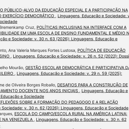
O PÚBLICO-ALVO DA EDUCAÇÃO ESPECIAL E A PARTICIPAÇÃO NA
O EXERCÍCIO DEMOCRÁTICO
,
Linguagens, Educação e Sociedade: v
Sociedade
ne Bremenkamp Cruz,
POLÍTICAS INCLUSIVAS NA INTERFACE COM A
IBILIDADE EM UMA ESCOLA DE ENSINO FUNDAMENTAL E MÉDIO 
ção e Sociedade: v. 30 n. 63 (2026): Linguagens, Educação e
to, Ana Valeria Marques Fortes Lustosa,
POLÍTICA DE EDUCAÇÃO
NSINO
,
Linguagens, Educação e Sociedade: v. 26 n. 52 (2022): Dossi
otelho Mourão,
GESTÃO ESCOLAR DEMOCRÁTICA E PARTICIPATIVA D
ILEIRO
,
Linguagens, Educação e Sociedade: v. 29 n. 59 (2025):
ne de Oliveira Borges Roballo,
DESAFIOS PARA A CONSTRUÇÃO DE
JAMENTO DOCENTE NOS ANOS INICIAIS
,
Linguagens, Educação e
, Educação e Sociedade
EFLEXÕES SOBRE A FORMAÇÃO DO PEDAGOGO E A RELAÇÃO
 Sociedade: v. 30 n. 62 (2026): Linguagens, Educação e Sociedade
arques,
ESCOLA DO CAMPO/ESCOLA RURAL NA AMÉRICA LATINA:
 E NA VENEZUELA
,
Linguagens, Educação e Sociedade: v. 30 n. 62
e