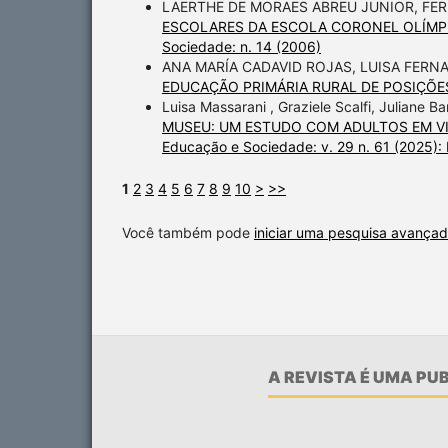
LAERTHE DE MORAES ABREU JUNIOR, FE
ESCOLARES DA ESCOLA CORONEL OLÍMPIO
Sociedade: n. 14 (2006)
ANA MARÍA CADAVID ROJAS, LUISA FER
EDUCAÇÃO PRIMÁRIA RURAL DE POSIÇÕE
Luisa Massarani , Graziele Scalfi, Juliane Ba
MUSEU: UM ESTUDO COM ADULTOS EM VI
Educação e Sociedade: v. 29 n. 61 (2025)
1
2
3
4
5
6
7
8
9
10
>
>>
Você também pode
iniciar uma pesquisa avançad
A REVISTA É UMA P