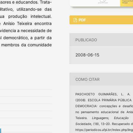
ssores e educandos. Trata-
tativo, utilizando-se das
a produção intelectual.
PDF
 Anísio Teixeira encontra
evidencia a necessidade de
l democrático, a partir da
PUBLICADO
os membros da comunidade
2008-06-15
COMO CITAR
PASCHOETO GUIMARÃES, L. A. 
(2008). ESCOLA PRIMÁRIA PÚBLICA 
DEMOCRACIA: concepções e desafio
no pensamento educacional de Anís
Teixeira.
Linguagens, Educação 
Sociedade
, (18), 13–20. Recuperado 
https://periodicos.ufpi.br/index.php/lin