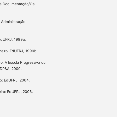
 de Documentação/Os
à Administração
: EdUFRJ, 1999a.
Janeiro: EdUFRJ, 1999b.
ão: A Escola Progressiva ou
: DP&A, 2000.
iro: EdUFRJ, 2004.
eiro: EdUFRJ, 2006.