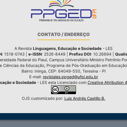
CONTATO / ENDEREÇO
A Revista
Linguagens, Educação e Sociedade
- LES
N
: 1518-0743 |
e-ISSN
: 2526-8449 |
Prefixo DOI
: 10.26694 |
Quali
ersidade Federal do Piauí, Campus Universitário Ministro Petrônio Por
de Ciências da Educação, Programa de Pós-Graduação em Educação
Bairro: Ininga, CEP: 64049-550, Teresina - PI
E-mail:
revistales.ppged@ufpi.edu.br
cação e Sociedade
- LES esta Licenciado com
Creative Attribution 
OJS customizado por:
Luis Andrés Castillo B.