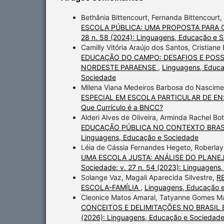
Bethânia Bittencourt, Fernanda Bittencourt,
ESCOLA PÚBLICA: UMA PROPOSTA PARA 
28 n. 58 (2024): Linguagens, Educação e 
Camilly Vitória Araújo dos Santos, Cristia
EDUCAÇÃO DO CAMPO: DESAFIOS E POSS
NORDESTE PARAENSE
,
Linguagens, Educa
Sociedade
Milena Viana Medeiros Barbosa do Nascimen
ESPECIAL EM ESCOLA PARTICULAR DE E
Que Currículo é a BNCC?
Alderi Alves de Oliveira, Arminda Rachel B
EDUCAÇÃO PÚBLICA NO CONTEXTO BRAS
Linguagens, Educação e Sociedade
Léia de Cássia Fernandes Hegeto, Roberlay
UMA ESCOLA JUSTA: ANÁLISE DO PLANE
Sociedade: v. 27 n. 54 (2023): Linguagens
Solange Vaz, Magali Aparecida Silvestre,
R
ESCOLA-FAMÍLIA
,
Linguagens, Educação e
Cleonice Matos Amaral, Tatyanne Gomes M
CONCEITOS E DELIMITAÇÕES NO BRASIL
(2026): Linguagens, Educação e Sociedad