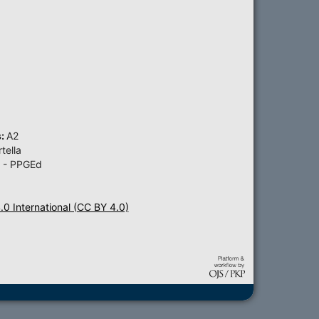
s:
A2
tella
 - PPGEd
4.0 International (CC BY 4.0)