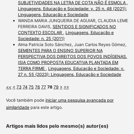
SUBJETIVIDADES NA LETRA DE COTA NÃO É ESMOLA
,
Linguagens, Educação e Sociedade: v. 25 n. 48 (2021):
Linguagens, Educação e Sociedade
WANDA MARIA JUNQUEIRA DE AGUIAR, CLAUDIA LEME
FERREIRA DAVIS,
SENTIDOS E SIGNIFICADOS NO
CONTEXTO ESCOLAR
,
Linguagens, Educação e
Sociedade: n. 25 (2011)
Alma Patricia Soto Sánchez, Juan Carlos Reyes Gómez,
SEMENTES PARA O ENSINO SUPERIOR NA
PERSPECTIVA DOS DIREITOS DOS POVOS INDÍGENAS.
ISIA COMO PROPOSTA EDUCATIVA PLANTADA EM
TERRA FIRME
,
Linguagens, Educação e Sociedade: v.
27 n. 55 (2023): Linguagens, Educação e Sociedade
<<
<
73
74
75
76
77
78
79
>
>>
Você também pode
iniciar uma pesquisa avançada por
similaridade
para este artigo.
Artigos mais lidos pelo mesmo(s) autor(es)