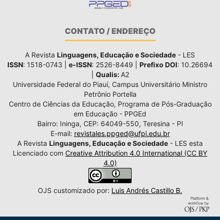
CONTATO / ENDEREÇO
A Revista
Linguagens, Educação e Sociedade
- LES
ISSN
: 1518-0743 |
e-ISSN
: 2526-8449 |
Prefixo DOI
: 10.26694
|
Qualis:
A2
Universidade Federal do Piauí, Campus Universitário Ministro
Petrônio Portella
Centro de Ciências da Educação, Programa de Pós-Graduação
em Educação - PPGEd
Bairro: Ininga, CEP: 64049-550, Teresina - PI
E-mail:
revistales.ppged@ufpi.edu.br
A Revista
Linguagens, Educação e Sociedade
- LES esta
Licenciado com
Creative Attribution 4.0 International (CC BY
4.0)
OJS customizado por:
Luis Andrés Castillo B.