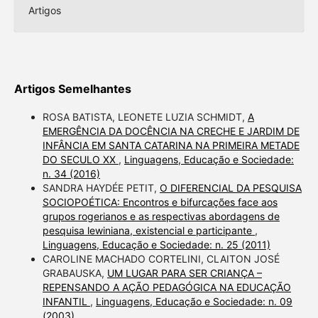
Artigos
Artigos Semelhantes
ROSA BATISTA, LEONETE LUZIA SCHMIDT,
A
EMERGÊNCIA DA DOCÊNCIA NA CRECHE E JARDIM DE
INFÂNCIA EM SANTA CATARINA NA PRIMEIRA METADE
DO SECULO XX
,
Linguagens, Educação e Sociedade:
n. 34 (2016)
SANDRA HAYDÉE PETIT,
O DIFERENCIAL DA PESQUISA
SOCIOPOÉTICA: Encontros e bifurcações face aos
grupos rogerianos e as respectivas abordagens de
pesquisa lewiniana, existencial e participante
,
Linguagens, Educação e Sociedade: n. 25 (2011)
CAROLINE MACHADO CORTELINI, CLAITON JOSÉ
GRABAUSKA,
UM LUGAR PARA SER CRIANÇA –
REPENSANDO A AÇÃO PEDAGÓGICA NA EDUCAÇÃO
INFANTIL
,
Linguagens, Educação e Sociedade: n. 09
(2003)