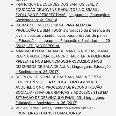
FRANCISCA DE LOURDES DOS SANTOS LEAL,
A
EDUCAÇÃO DE JOVENS E ADULTOS NO BRASIL:
EVOLUÇÃO E PERSPECTIVAS
,
Linguagens, Educação e
Sociedade: n. 09 (2003)
DAGMAR DE MELLO E SILVA,
PARA ALÉM DA
PRODUÇÃO DE SENTIDOS: a produção da presença de
jovens cotistas criando novas possibilidades de pensar
a Educação
,
Linguagens, Educação e Sociedade: n. 29
(2013): EDIÇÃO ESPECIAL
MÁRCIA HELENA SAUAIA GUIMARÃES ROSTAS, MARIA
REGINA ROSA LIMA, LEANDRO HAERTER,
A POLIFONIA
PRESENTE NOS ENUNCIADOS PRODUZIDOS NOS
DISCURSOS DE SALA DE AULA
,
Linguagens, Educação
e Sociedade: n. 36 (2017)
SHERLON CRISTINA DE BASTIANI, MARIA TERESA
CERON TREVISOL,
A ESCOLA COMO AMBIENTE
ACOLHEDOR NO PROCESSO DE RECONSTRUÇÃO
SOCIAL-AFETIVA DE CRIANÇAS E ADOLESCENTES EM
SITUAÇÃO DE DESVINCULO FAMILIAR
,
Linguagens,
Educação e Sociedade: n. 36 (2017)
Valnice Farias Gomes, Conrado Neves Sathler,
FRONTEIRAS (TRANS) FORMADORAS: