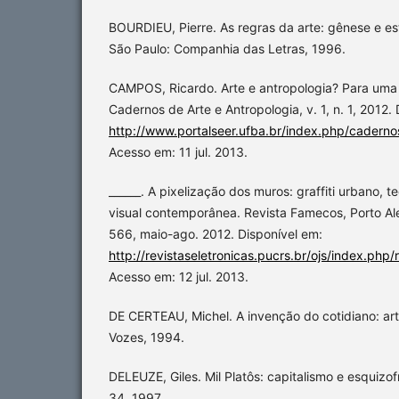
BOURDIEU, Pierre. As regras da arte: gênese e est
São Paulo: Companhia das Letras, 1996.
CAMPOS, Ricardo. Arte e antropologia? Para uma 
Cadernos de Arte e Antropologia, v. 1, n. 1, 2012.
http://www.portalseer.ufba.br/index.php/cadern
Acesso em: 11 jul. 2013.
______. A pixelização dos muros: graffiti urbano, te
visual contemporânea. Revista Famecos, Porto Aleg
566, maio-ago. 2012. Disponível em:
http://revistaseletronicas.pucrs.br/ojs/index.php
Acesso em: 12 jul. 2013.
DE CERTEAU, Michel. A invenção do cotidiano: arte
Vozes, 1994.
DELEUZE, Giles. Mil Platôs: capitalismo e esquizof
34, 1997.