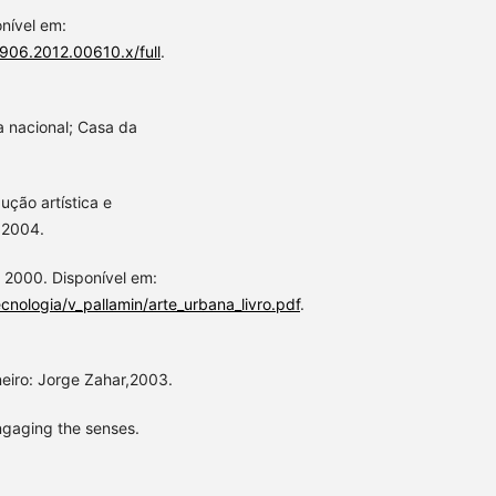
onível em:
-9906.2012.00610.x/full
.
a nacional; Casa da
ução artística e
, 2004.
 2000. Disponível em:
nologia/v_pallamin/arte_urbana_livro.pdf
.
neiro: Jorge Zahar,2003.
ngaging the senses.