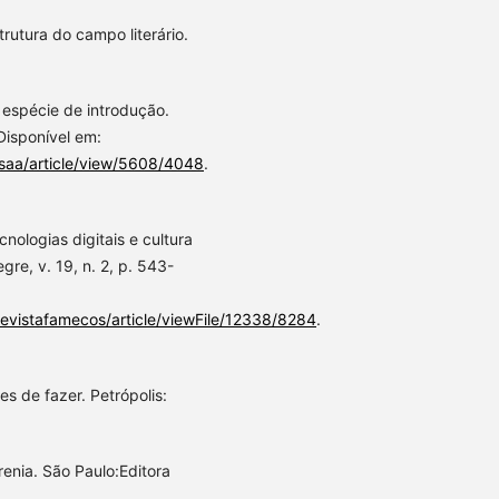
rutura do campo literário.
espécie de introdução.
 Disponível em:
osaa/article/view/5608/4048
.
cnologias digitais e cultura
re, v. 19, n. 2, p. 543-
/revistafamecos/article/viewFile/12338/8284
.
s de fazer. Petrópolis:
renia. São Paulo:Editora