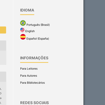
a
IDIOMA
Português (Brasil)
English
Español (España)
INFORMAÇÕES
Para Leitores
Para Autores
Para Bibliotecários
A,
O
o
REDES SOCIAIS
).