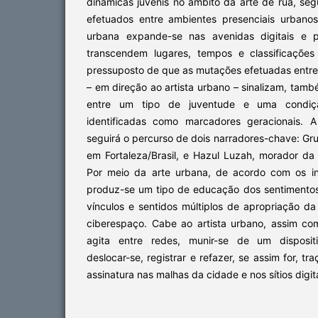
dinâmicas juvenis no âmbito da arte de rua, se
efetuados entre ambientes presenciais urbano
urbana expande-se nas avenidas digitais e
transcendem lugares, tempos e classificações
pressuposto de que as mutações efetuadas entre o
– em direção ao artista urbano – sinalizam, tam
entre um tipo de juventude e uma condiç
identificadas como marcadores geracionais. A
seguirá o percurso de dois narradores-chave: Gru
em Fortaleza/Brasil, e Hazul Luzah, morador da
Por meio da arte urbana, de acordo com os in
produz-se um tipo de educação dos sentimento
vínculos e sentidos múltiplos de apropriação d
ciberespaço. Cabe ao artista urbano, assim c
agita entre redes, munir-se de um dispositi
deslocar-se, registrar e refazer, se assim for, tr
assinatura nas malhas da cidade e nos sítios digita