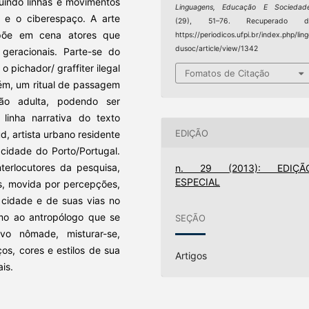
guindo linhas e movimentos
Linguagens, Educação E Sociedad
s e o ciberespaço. A arte
(29), 51–76. Recuperado d
 põe em cena atores que
https://periodicos.ufpi.br/index.php/lin
dusoc/article/view/1342
 geracionais. Parte-se do
 pichador/ graffiter ilegal
Fomatos de Citação
bém, um ritual de passagem
ão adulta, podendo ser
 linha narrativa do texto
EDIÇÃO
d, artista urbano residente
 cidade do Porto/Portugal.
terlocutores da pesquisa,
n. 29 (2013): EDIÇÃ
ESPECIAL
s, movida por percepções,
a cidade e de suas vias no
omo ao antropólogo que se
SEÇÃO
vo nômade, misturar-se,
aços, cores e estilos de sua
Artigos
is.