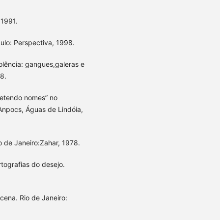
 1991.
aulo: Perspectiva, 1998.
olência: gangues,galeras e
8.
“metendo nomes” no
Anpocs, Águas de Lindóia,
o de Janeiro:Zahar, 1978.
rtografias do desejo.
ena. Rio de Janeiro: