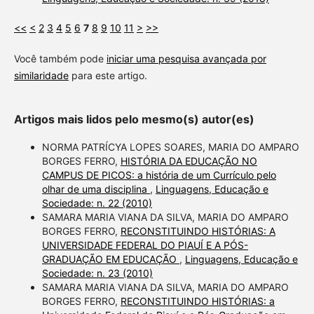
<<
<
2
3
4
5
6
7
8
9
10
11
>
>>
Você também pode
iniciar uma pesquisa avançada por
similaridade
para este artigo.
Artigos mais lidos pelo mesmo(s) autor(es)
NORMA PATRÍCYA LOPES SOARES, MARIA DO AMPARO
BORGES FERRO,
HISTÓRIA DA EDUCAÇÃO NO
CAMPUS DE PICOS: a história de um Currículo pelo
olhar de uma disciplina
,
Linguagens, Educação e
Sociedade: n. 22 (2010)
SAMARA MARIA VIANA DA SILVA, MARIA DO AMPARO
BORGES FERRO,
RECONSTITUINDO HISTÓRIAS: A
UNIVERSIDADE FEDERAL DO PIAUÍ E A PÓS-
GRADUAÇÃO EM EDUCAÇÃO
,
Linguagens, Educação e
Sociedade: n. 23 (2010)
SAMARA MARIA VIANA DA SILVA, MARIA DO AMPARO
BORGES FERRO,
RECONSTITUINDO HISTÓRIAS: a