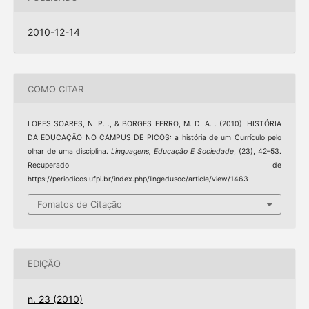
2010-12-14
COMO CITAR
LOPES SOARES, N. P. ., & BORGES FERRO, M. D. A. . (2010). HISTÓRIA
DA EDUCAÇÃO NO CAMPUS DE PICOS: a história de um Currículo pelo
olhar de uma disciplina.
Linguagens, Educação E Sociedade
, (23), 42–53.
Recuperado de
https://periodicos.ufpi.br/index.php/lingedusoc/article/view/1463
Fomatos de Citação
EDIÇÃO
n. 23 (2010)