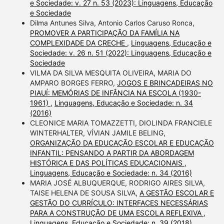
e Sociedade: v. 27 n. 53 (2023): Linguagens, Educação
e Sociedade
Dilma Antunes Silva, Antonio Carlos Caruso Ronca,
PROMOVER A PARTICIPAÇÃO DA FAMÍLIA NA
COMPLEXIDADE DA CRECHE
,
Linguagens, Educação e
Sociedade: v. 26 n. 51 (2022): Linguagens, Educação e
Sociedade
VILMA DA SILVA MESQUITA OLIVEIRA, MARIA DO
AMPARO BORGES FERRO,
JOGOS E BRINCADEIRAS NO
PIAUÍ: MEMÓRIAS DE INFÂNCIA NA ESCOLA (1930-
1961)
,
Linguagens, Educação e Sociedade: n. 34
(2016)
CLEONICE MARIA TOMAZZETTI, DIOLINDA FRANCIELE
WINTERHALTER, VÍVIAN JAMILE BELING,
ORGANIZAÇÃO DA EDUCAÇÃO ESCOLAR E EDUCAÇÃO
INFANTIL: PENSANDO A PARTIR DA ABORDAGEM
HISTÓRICA E DAS POLÍTICAS EDUCACIONAIS
,
Linguagens, Educação e Sociedade: n. 34 (2016)
MARIA JOSÉ ALBUQUERQUE, RODRIGO AIRES SILVA,
TAISE HELENA DE SOUSA SILVA,
A GESTÃO ESCOLAR E
GESTÃO DO CURRÍCULO: INTERFACES NECESSÁRIAS
PARA A CONSTRUÇÃO DE UMA ESCOLA REFLEXIVA
,
Linguagens, Educação e Sociedade: n. 39 (2018)