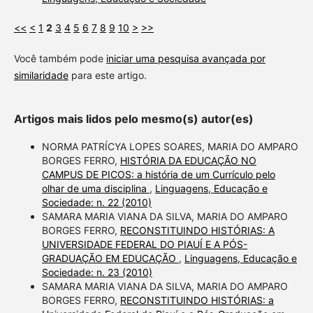
<<
<
1
2
3
4
5
6
7
8
9
10
>
>>
Você também pode
iniciar uma pesquisa avançada por
similaridade
para este artigo.
Artigos mais lidos pelo mesmo(s) autor(es)
NORMA PATRÍCYA LOPES SOARES, MARIA DO AMPARO
BORGES FERRO,
HISTÓRIA DA EDUCAÇÃO NO
CAMPUS DE PICOS: a história de um Currículo pelo
olhar de uma disciplina
,
Linguagens, Educação e
Sociedade: n. 22 (2010)
SAMARA MARIA VIANA DA SILVA, MARIA DO AMPARO
BORGES FERRO,
RECONSTITUINDO HISTÓRIAS: A
UNIVERSIDADE FEDERAL DO PIAUÍ E A PÓS-
GRADUAÇÃO EM EDUCAÇÃO
,
Linguagens, Educação e
Sociedade: n. 23 (2010)
SAMARA MARIA VIANA DA SILVA, MARIA DO AMPARO
BORGES FERRO,
RECONSTITUINDO HISTÓRIAS: a