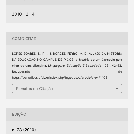
2010-12-14
COMO CITAR
LOPES SOARES, N. P. ., & BORGES FERRO, M. D. A. . (2010). HISTÓRIA
DA EDUCAÇÃO NO CAMPUS DE PICOS: a história de um Currículo pelo
olhar de uma disciplina.
Linguagens, Educação E Sociedade
, (23), 42–53.
Recuperado de
https://periodicos.ufpi.br/index.php/lingedusoc/article/view/1463
Fomatos de Citação
EDIÇÃO
n. 23 (2010)