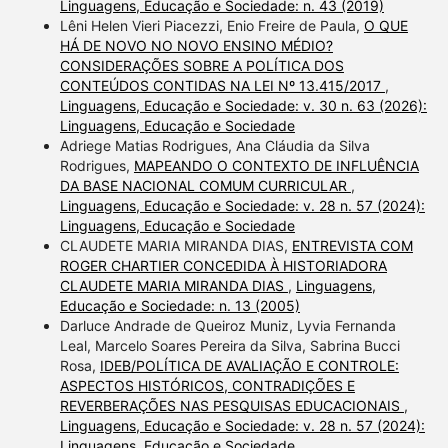
Linguagens, Educação e Sociedade: n. 43 (2019)
Lêni Helen Vieri Piacezzi, Enio Freire de Paula,
O QUE
HÁ DE NOVO NO NOVO ENSINO MÉDIO?
CONSIDERAÇÕES SOBRE A POLÍTICA DOS
CONTEÚDOS CONTIDAS NA LEI Nº 13.415/2017
,
Linguagens, Educação e Sociedade: v. 30 n. 63 (2026):
Linguagens, Educação e Sociedade
Adriege Matias Rodrigues, Ana Cláudia da Silva
Rodrigues,
MAPEANDO O CONTEXTO DE INFLUÊNCIA
DA BASE NACIONAL COMUM CURRICULAR
,
Linguagens, Educação e Sociedade: v. 28 n. 57 (2024):
Linguagens, Educação e Sociedade
CLAUDETE MARIA MIRANDA DIAS,
ENTREVISTA COM
ROGER CHARTIER CONCEDIDA À HISTORIADORA
CLAUDETE MARIA MIRANDA DIAS
,
Linguagens,
Educação e Sociedade: n. 13 (2005)
Darluce Andrade de Queiroz Muniz, Lyvia Fernanda
Leal, Marcelo Soares Pereira da Silva, Sabrina Bucci
Rosa,
IDEB/POLÍTICA DE AVALIAÇÃO E CONTROLE:
ASPECTOS HISTÓRICOS, CONTRADIÇÕES E
REVERBERAÇÕES NAS PESQUISAS EDUCACIONAIS
,
Linguagens, Educação e Sociedade: v. 28 n. 57 (2024):
Linguagens, Educação e Sociedade