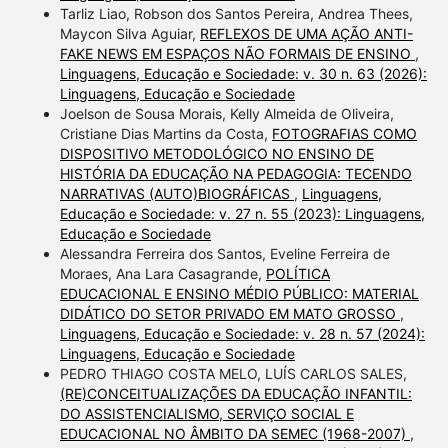
Tarliz Liao, Robson dos Santos Pereira, Andrea Thees,
Maycon Silva Aguiar,
REFLEXOS DE UMA AÇÃO ANTI-
FAKE NEWS EM ESPAÇOS NÃO FORMAIS DE ENSINO
,
Linguagens, Educação e Sociedade: v. 30 n. 63 (2026):
Linguagens, Educação e Sociedade
Joelson de Sousa Morais, Kelly Almeida de Oliveira,
Cristiane Dias Martins da Costa,
FOTOGRAFIAS COMO
DISPOSITIVO METODOLÓGICO NO ENSINO DE
HISTÓRIA DA EDUCAÇÃO NA PEDAGOGIA: TECENDO
NARRATIVAS (AUTO)BIOGRÁFICAS
,
Linguagens,
Educação e Sociedade: v. 27 n. 55 (2023): Linguagens,
Educação e Sociedade
Alessandra Ferreira dos Santos, Eveline Ferreira de
Moraes, Ana Lara Casagrande,
POLÍTICA
EDUCACIONAL E ENSINO MÉDIO PÚBLICO: MATERIAL
DIDÁTICO DO SETOR PRIVADO EM MATO GROSSO
,
Linguagens, Educação e Sociedade: v. 28 n. 57 (2024):
Linguagens, Educação e Sociedade
PEDRO THIAGO COSTA MELO, LUÍS CARLOS SALES,
(RE)CONCEITUALIZAÇÕES DA EDUCAÇÃO INFANTIL:
DO ASSISTENCIALISMO, SERVIÇO SOCIAL E
EDUCACIONAL NO ÂMBITO DA SEMEC (1968-2007)
,